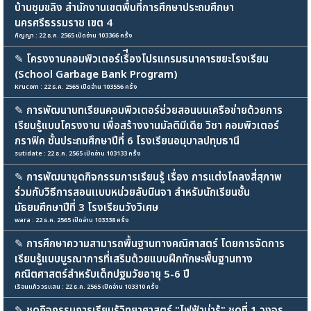
บ้านชุมขลิง สำนักงานเขตพื้นที่การศึกษาประถมศึกษา
นครศรีธรรมราช เขต 4
กัญญา : 22 ธ.ค. 2565 เปิดอ่าน 103366 ครั้ง
✎
โครงงานคอมพิวเตอร์เรื่ีองโปรแกรมธนาคารขยะโรงเรียน
(School Garbage Bank Program)
Krucom : 22 ธ.ค. 2565 เปิดอ่าน 103556 ครั้ง
✎
การพัฒนาบทเรียนคอมพิวเตอร์ช่วยสอนบนเครือข่ายด้วยการ
เรียนรู้แบบโครงงาน เพื่อสร้างงานมัลติมีเดีย วิชา คอมพิวเตอร์
กราฟิค ชั้นประถมศึกษาปีที่ 6 โรงเรียนอนุบาลปทุมธานี
sutidate : 22 ธ.ค. 2565 เปิดอ่าน 103133 ครั้ง
✎
การพัฒนาชุดกิจกรรมการเรียนรู้ เรื่อง การแต่งโคลงสี่สุภาพ
ร่วมกับวิธีการสอนเเบบหน่วยลับนินจา สำหรับนักเรียนชั้น
มัธยมศึกษาปีที่ 3 โรงเรียนวังวิเศษ
wara : 22 ธ.ค. 2565 เปิดอ่าน 103338 ครั้ง
✎
การศึกษาความสามารถพื้นฐานทางคณิศาสตร์ โดยการจัดการ
เรียนรู้แบบบูรณาการที่เสริมด้วยแบบฝึกทักษะพื้นฐานทาง
คณิตศาสตร์สำหรับเด็กปฐมวัยอายุ 5-6 ปี
เริอนแก้ว วรแสน : 22 ธ.ค. 2565 เปิดอ่าน 103310 ครั้ง
✎
ชุดกิจกรรมการเรียนรู้วิทยาศาสตร์ "ไฟฟ้าน่ารู้" ชุดที่ 1 วงจร