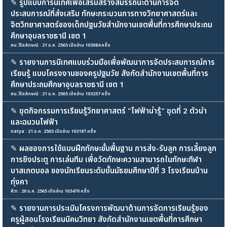
✎
รูปแบบการนิเทศเพื่อเสริมสร้างสมรรถนะด้านการจัด
ประสบการณ์ที่ส่งเสริม ทักษะกระบวนการทางวิทยาศาสตร์และ
จิตวิทยาศาสตร์ของเด็กปฐมวัยสำนักงานเขตพื้นที่การศึกษาประถม
ศึกษาอุบลราชธานี เขต 1
ศน.วิไลลักษณ์ : 21 ธ.ค. 2565 เปิดอ่าน 103084 ครั้ง
✎
รายงานการนิเทศแบบร่วมมือเพื่อพัฒนาการจัดประสบการณ์การ
เรียนรู้ แบบโครงงานของครูปฐมวัย สังกัดสำนักงานเขตพื้นที่การ
ศึกษาประถมศึกษาอุบลราชธานี เขต 1
ศน.วิไลลักษณ์ : 21 ธ.ค. 2565 เปิดอ่าน 103257 ครั้ง
✎
ชุดกิจกรรมการเรียนรู้วิทยาศาสตร์ "ไฟฟ้าน่ารู้" ชุดที่ 2 ตัวนำ
และฉนวนไฟฟ้า
natya : 21 ธ.ค. 2565 เปิดอ่าน 103187 ครั้ง
✎
ผลของการใช้แบบฝึกทักษะขั้นพื้นฐาน การส่ง-รับลูก การเลี้ยงลูก
การยิงประตู การเล่นทีม เพื่อวัดทักษะความสามารถในทักษะกีฬา
บาสเกตบอล ของนักเรียนระดับชั้นมัธยมศึกษาปีที่ 3 โรงเรียนบ้าน
ทุ่งคา
ศิวา : 20 ธ.ค. 2565 เปิดอ่าน 103470 ครั้ง
✎
รายงานการประเมินโครงการพัฒนาด้านการจัดการเรียนรู้ของ
ครูผู้สอนโรงเรียนนิคมวิทยา สังกัดสำนักงานเขตพื้นที่การศึกษา