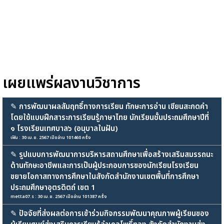
เผยแพร่ผลงานวิชาการ
✎
การพัฒนาผลสัมฤทธิ์ทางการเรียน ทักษะการอ่าน เขียนสะกดคำ
โดยใช้แบบฝึกสาระการเรียนรู้ภาษาไทย นักเรียนชั้นประถมศึกษาปีที่
๑ โรงเรียนเทศบาล๖ (อนุบาลในฝัน)
เฟิน : 30 เม.ย. 2567 เปิดอ่าน 101460 ครั้ง
✎
รูปแบบการพัฒนาการบริหารสถานศึกษาเพื่อสร้างเสริมสมรรถนะ
ด้านทักษะอาชีพและการเป็นผู้ประกอบการของนักเรียนโรงเรียน
ขยายโอกาสทางการศึกษาในสังกัดสำนักงานเขตพื้นที่การศึกษา
ประถมศึกษาอุตรดิตถ์ เขต 1
metta07.s : 30 เม.ย. 2567 เปิดอ่าน 101387 ครั้ง
✎
ปัจจัยที่ส่งผลต่อการเข้าร่วมกิจกรรมพัฒนาคุณภาพผู้เรียนของ