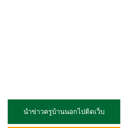
นำข่าวครูบ้านนอกไปติดเว็บ