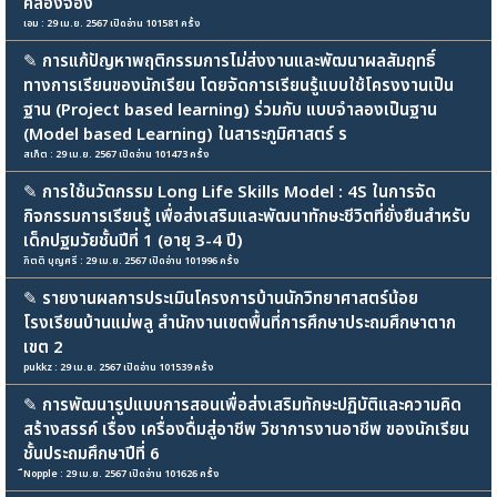
คล้องจอง
เอม : 29 เม.ย. 2567 เปิดอ่าน 101581 ครั้ง
✎
การแก้ปัญหาพฤติกรรมการไม่ส่งงานและพัฒนาผลสัมฤทธิ์
ทางการเรียนของนักเรียน โดยจัดการเรียนรู้แบบใช้โครงงานเป็น
ฐาน (Project based learning) ร่วมกับ แบบจำลองเป็นฐาน
(Model based Learning) ในสาระภูมิศาสตร์ ร
สเก็ต : 29 เม.ย. 2567 เปิดอ่าน 101473 ครั้ง
✎
การใช้นวัตกรรม Long Life Skills Model : 4S ในการจัด
กิจกรรมการเรียนรู้ เพื่อส่งเสริมและพัฒนาทักษะชีวิตที่ยั่งยืนสำหรับ
เด็กปฐมวัยชั้นปีที่ 1 (อายุ 3-4 ปี)
กิตติ บุญศรี : 29 เม.ย. 2567 เปิดอ่าน 101996 ครั้ง
✎
รายงานผลการประเมินโครงการบ้านนักวิทยาศาสตร์น้อย
โรงเรียนบ้านแม่พลู สำนักงานเขตพื้นที่การศึกษาประถมศึกษาตาก
เขต 2
pukkz : 29 เม.ย. 2567 เปิดอ่าน 101539 ครั้ง
✎
การพัฒนารูปแบบการสอนเพื่อส่งเสริมทักษะปฏิบัติและความคิด
สร้างสรรค์ เรื่อง เครื่องดื่มสู่อาชีพ วิชาการงานอาชีพ ของนักเรียน
ชั้นประถมศึกษาปีที่ 6
ืNopple : 29 เม.ย. 2567 เปิดอ่าน 101626 ครั้ง