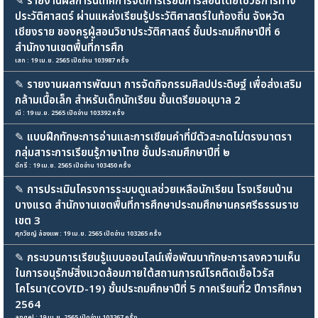
✎
รายงานผลการนิเทศการจัดการเรียนการสอนโดยใช้วิธีการทาง
ประวัติศาสตร์ ผ่านแหล่งเรียนรู้ประวัติศาสตร์ในท้องถิ่น จังหวัด
เชียงราย ของครูผู้สอนวิชาประวัติศาสตร์ ชั้นประถมศึกษาปีที่ 6
สำนักงานเขตพื้นที่การศึก
เสก : 19 เม.ย. 2565 เปิดอ่าน 103987 ครั้ง
✎
รายงานผลการพัฒนา การจัดกิจกรรมศิลปประดิษฐ์ เพื่อส่งเสริม
กล้ามเนื้อเล็ก สำหรับเด็กนักเรียน ชั้นเตรียมอนุบาล 2
ณี : 19 เม.ย. 2565 เปิดอ่าน 103392 ครั้ง
✎
แบบฝึกทักษะการอ่านและการเขียนคำที่มีตัวสะกดไม่ตรงมาตรา
กลุ่มสาระการเรียนรู้ภาษาไทย ชั้นประถมศึกษาปีที่ ๒
ดีกรี : 19 เม.ย. 2565 เปิดอ่าน 103450 ครั้ง
✎
การประเมินโครงการระบบดูแลช่วยเหลือนักเรียน โรงเรียนบ้าน
บางแรด สำนักงานเขตพื้นที่การศึกษาประถมศึกษานครศรีธรรมราช
เขต 3
ศุภวิชญ์ ล่องแพ : 19 เม.ย. 2565 เปิดอ่าน 103265 ครั้ง
✎
กระบวนการเรียนรู้แบบออนไลน์เพื่อพัฒนาทักษะการลงความเห็น
ในการอนุรักษ์สิ่งแวดล้อมภายใต้สถานการณ์โรคติดเชื้อไวรัส
โคโรนา(COVID-19) ชั้นประถมศึกษาปีที่ 5 ภาคเรียนที่2 ปีการศึกษา
2564
angel : 19 เม.ย. 2565 เปิดอ่าน 103267 ครั้ง