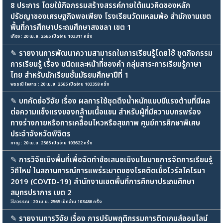
8 ประการ โดยใช้กิจกรรมสร้างสรรค์ภายใต้แนวคิดของหลัก
ปรัชญาของเศรษฐกิจพอเพียง โรงเรียนวัดแหลมพ้อ สำนักงานเขต
พื้นที่การศึกษาประถมศึกษาสงขลา เขต 1
เทือง : 20 เม.ย. 2565 เปิดอ่าน 103311 ครั้ง
✎
รายงานการพัฒนาความสามารถในการเรียนรู้โดยใช้ ชุดกิจกรรม
การเรียนรู้ เรื่อง ชนิดและหน้าที่ของคำ กลุ่มสาระการเรียนรู้ภาษา
ไทย สำหรับนักเรียนชั้นมัธยมศึกษาปีที่ 1
พรรณี ใจสาร : 20 เม.ย. 2565 เปิดอ่าน 103358 ครั้ง
✎
บทคัดย่อวิจัย เรื่อง ผลการใช้ชุดดึงน้ำหนักแบบมีแรงต้านที่มีผล
ต่อความแข็งแรงของกล้ามเนื้อแขน สำหรับผู้ที่มีความบกรพร่อง
ทางร่างกายหรือการเคลื่ือนไหวหรือสุขภาพ ศูนย์การศึกษาพิเศษ
ประจำจังหวัดพิจิตร
กาญ : 20 เม.ย. 2565 เปิดอ่าน 103622 ครั้ง
✎
การวิจัยเชิงพื้นที่เพื่อจัดทำข้อเสนอเชิงนโยบายการจัดการเรียนรู้
วิถีใหม่ ในสถานการณ์การแพร่ระบาดของโรคติดเชื้อไวรัสโคโรนา
2019 (COVID-19) สำนักงานเขตพื้นที่การศึกษาประถมศึกษา
สมุทรปราการ เขต 2
วิไลวรรณ : 20 เม.ย. 2565 เปิดอ่าน 103486 ครั้ง
✎
รายงานการวิจัย เรื่อง การปรับพฤติกรรมการติดเกมส์ออนไลน์