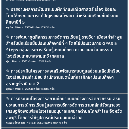
✎
รายงานผลการพัฒนาแบบฝึกทักษะคณิตศาสตร์ เรื่อง ร้อยละ
โดยใช้กระบวนการแก้ปัญหาของโพลยา สำหรับนักเรียนชั้นประถม
ศึกษาปีที่ 5
ครูนิง : 19 เม.ย. 2565 เปิดอ่าน 103434 ครั้ง
✎
การพัฒนาชุดกิจกรรมการจัดการเรียนรู้ รายวิชา เมืองเก่าลำพูน
สำหรับนักเรียนชั้นประถมศึกษาปีที่ 4 โดยใช้ประบวนการ GPAS 5
Steps กลุ่มสาระการเรียนรู้สังคมศึกษา ศาสนาและวัฒนธรรม
โรงเรียนเทศบาลจามเทวี เทศบาล
นุ้ย : 19 เม.ย. 2565 เปิดอ่าน 103405 ครั้ง
✎
การประเมินโครงการส่งเสริมพัฒนาระบบดูแลช่วยเหลือนักเรียน
โรงเรียนบ้านทำเนียบ สำนักงานเขตพื้นที่การศึกษาประถมศึกษา
สุราษฎร์ธานี เขต 2
สุวาณี : 19 เม.ย. 2565 เปิดอ่าน 103406 ครั้ง
✎
การประเมินโครงการสถานศึกษาแบบอย่างการจัดกิจกรรมเสริม
ประสบการณ์การเรียนรู้และการบริหารจัดการตามหลักปรัชญาของ
เศรษฐกิจพอเพียงโรงเรียนอนุบาลเทศบาลตำบลโคกสำโรง จังหวัด
ลพบุรี โดยการใช้รูปการณ์ประเมินแบบจำลอ
จันทนา อื้อจรรยา : 18 เม.ย. 2565 เปิดอ่าน 103176 ครั้ง