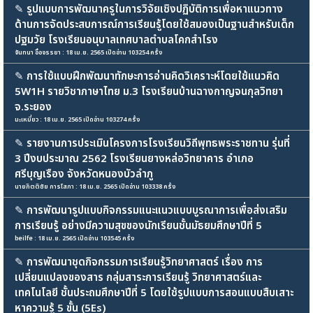
✎
รูปแบบการพัฒนาครูในการวิจัยเชิงปฏิบัติการเพื่อหาแนวทาง
ด้านการจัดประสบการณ์การเรียนรู้โดยใช้สมองเป็นฐานสำหรับเด็ก
ปฐมวัย โรงเรียนอนุบาลเทศบาลตำบลโคกสำโรง
จันทนา อื้อจรรยา : 18 เม.ย. 2565 เปิดอ่าน 103254 ครั้ง
✎
การใช้แบบฝึกพัฒนาทักษะการอ่านคิดวิเคราะห์โดยใช้แนวคิด
5W1H รายวิชาภาษาไทย ม.3 โรงเรียนบ้านฉางกาญจนกุลวิทยา
จ.ระยอง
มะเหมี่ยว : 18 เม.ย. 2565 เปิดอ่าน 103274 ครั้ง
✎
รายงานการประเมินโครงการโรงเรียนวิถีพุทธพระราชทาน รุ่นที่
3 ปีงบประมาณ 2562 โรงเรียนยางหล่อวิทยาคาร อำเภอ
ศรีบุญเรือง จังหวัดหนองบัวลำภู
นายกิตติชัย การโสภา : 18 เม.ย. 2565 เปิดอ่าน 103338 ครั้ง
✎
การพัฒนารูปแบบกิจกรรมแนะแนวแบบบูรณาการเพื่อส่งเสริม
การเรียนรู้ อย่างมีความสุขของนักเรียนชั้นมัธยมศึกษาปีที่ 5
beilfe : 18 เม.ย. 2565 เปิดอ่าน 103545 ครั้ง
✎
การพัฒนาชุดกิจกรรมการเรียนรู้วิทยาศาสตร์ เรื่อง การ
เปลี่ยนแปลงของสาร กลุ่มสาระการเรียนรู้ วิทยาศาสตร์และ
เทคโนโลยี ชั้นประถมศึกษาปีที่ 5 โดยใช้รูปแบบการสอนแบบสืบเสาะ
หาความรู้ 5 ขั้น (5Es)