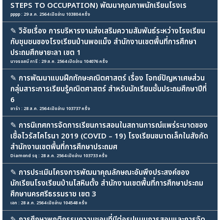
STEPS TO OCCUPATION) พัฒนาคุณภาพนักเรียนโรงเร
pppp : 29 ส.ค. 2564 เปิดอ่าน 103804 ครั้ง
✎
วิจัยเรื่อง การบริหารงานส่งเสริมความสัมพันธ์ระหว่างโรงเรียน
กับชุมชนของโรงเรียนบ้านพอแม็ง สำนักงานเขตพื้นที่การศึกษา
ประถมศึกษายะลา เขต 1
นางรอสนี การี : 29 ส.ค. 2564 เปิดอ่าน 104076 ครั้ง
✎
การพัฒนาแบบฝึกทักษะคณิตศาสตร์ เรื่อง โจทย์ปัญหาเศษส่วน
กลุ่มสาระการเรียนรู้คณิตศาสตร์ สำหรับนักเรียนชั้นประถมศึกษาปีที่
6
ซาร่า : 28 ส.ค. 2564 เปิดอ่าน 103737 ครั้ง
✎
การนิเทศการจัดการเรียนการสอนในสถานการณ์แพร่ระบาดของ
เชื้อไวรัสโคโรนา 2019 (COVID – 19) โรงเรียนขนาดเล็กในสังกัด
สำนักงานเขตพื้นที่การศึกษาประถมศ
Diamond sq : 28 ส.ค. 2564 เปิดอ่าน 103733 ครั้ง
✎
การประเมินโครงการพัฒนาคุณลักษณะอันพึงประสงค์ของ
นักเรียนโรงเรียนบ้านไสหินตั้ง สำนักงานเขตพื้นที่การศึกษาประถม
ศึกษานครศรีธรรมราช เขต 3
เอก : 28 ส.ค. 2564 เปิดอ่าน 104548 ครั้ง
✎
การศึกษาพฤติกรรมความชอบที่มีต่อรูปแบบการสอนและการจัด