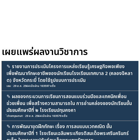
เผยแพร่ผลงานวิชาการ
✎
รายงานการประเมินโครงการแหล่งเรียนรู้เศรษฐกิจพอเพียง
เพื่อพัฒนาทักษะอาชีพของนักเรียนโรงเรียนเทศบาล 2 (คลองจิหลา
ด) จังหวัดกระบี่ โดยใช้รูปแบบการประเมิน
เอม : 29 ส.ค. 2564 เปิดอ่าน 103597 ครั้ง
✎
ผลของกระบวนการเรียนการสอนแบบร่วมมือและเทคนิคเพื่อน
ช่วยเพื่อน เพื่อสร้างความสามารถใน การอ่านคล่องของนักเรียนชั้น
มัธยมศึกษาปีที่ ๒ โรงเรียนปทุมคงคา
่chompunut : 29 ส.ค. 2564 เปิดอ่าน 103579 ครั้ง
✎
การพัฒนาชุดฝึกทักษะ เรื่อง การลบแบบเวทคณิต ชั้น
มัธยมศึกษาปีที่ 1 โรงเรียนเฉลิมพระเกียรติสมเด็จพระศรีนครินทร์