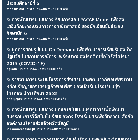
ประถมศึกษาปีที่ 6
สารภี ไชยพงศ์ : 29 ส.ค. 2564 เปิดอ่าน 103678 ครั้ง
✎
การพัฒนารูปแบบการเรียนการสอน PACAE Model เพื่อส่ง
เสริมทักษะกระบวนการทางคณิตศาสตร์ ของนักเรียนชั้นประถม
ศึกษาปีที่ 6
สารภี ไชยพงศ์ : 29 ส.ค. 2564 เปิดอ่าน 103588 ครั้ง
✎
ชุดการสอนรูปแบบ On Demand เพื่อพัฒนาการเรียนรู้ของเด็ก
ปฐมวัย ในสถานการณ์การแพร่ระบาดของโรคติดเชื้อไวรัสโคโรนา
2019 (COVID-19)
ครูนกแล : 29 ส.ค. 2564 เปิดอ่าน 103908 ครั้ง
✎
รายงานการประเมินโครงการส่งเสริมและพัฒนาวิถีพอเพียงตาม
หลักปรัชญาของเศรษฐกิจพอเพียง ของนักเรียนโรงเรียนทุ่ง
ไทรทอง ปีการศึกษา 2563
กิตติ บุญศรี : 29 ส.ค. 2564 เปิดอ่าน 103641 ครั้ง
✎
การพัฒนารูปแบบการนิเทศภายในแบบบูรณาการเพื่อพัฒนา
สมรรถนะการวิจัยในชั้นเรียนของครู โรงเรียนสระพังวิทยาคม สังกัด
องค์การบริหารส่วนจังหวัดชัยภูมิ
นางลัดดาพร ศรีทองสุข : 29 ส.ค. 2564 เปิดอ่าน 103904 ครั้ง
✎
รายงานการชุดกิจกรรมการเรียนรู้ เรื่อง ประเพณีและวัฒนธรรม