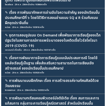
ภูเก็ต ในพระราชูปถัมภ์สมเด็จพระเทพรัตนราช
buabua : 29 ส.ค. 2564 เปิดอ่าน 103664 ครั้ง
✎
เรื่อง การพัฒนาทักษะการอ่านจับใจความสำคัญ ของนักเรียนชั้น
ประถมศึกษาปีที่ ๖ โดยใช้วิธีการสอนอ่านแบบ SQ ๔ R ร่วมกับแบบ
ฝึกชุดปราจีนถิ่น
หน่อย : 29 ส.ค. 2564 เปิดอ่าน 103816 ครั้ง
✎
ชุดการสอนรูปแบบ On Demand เพื่อพัฒนาการเรียนรู้ของเด็ก
ปฐมวัยในสถานการณ์การแพร่ระบาดของโรคติดเชื้อไวรัสโคโรนา
2019 (COVID-19)
วรรณทนี เที่ยงถิ่น : 29 ส.ค. 2564 เปิดอ่าน 103747 ครั้ง
✎
เรื่องการพัฒนาการจัดการเรียนรู้แบบเน้นประสบการณื โดยใช้
แหล่งเรียนรู้เป็นฐาน เพื่อส่งเสริมความสามารถในการเขียนเชิง
สร้างสรรค์ ของนักเรียนชั้นประถมศึกษาป
หน่อย : 29 ส.ค. 2564 เปิดอ่าน 103920 ครั้ง
✎
การพัฒนาแบบฝึกทักษะ เรื่อง การสร้างสรรค์งานทัศนศิลป์ด้วย
วัฒนธรรม
kroowinai : 29 ส.ค. 2564 เปิดอ่าน 103553 ครั้ง
✎
การพัฒนาบทเรียนคอมพิวเตอร์มัลติมีเดีย เรื่อง สมการและการ
แก้สมการ กลุ่มสาระการเรียนรู้คณิตศาสตร์ สำหรับนักเรียนชั้น