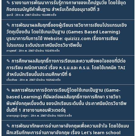
✎
รายงานการพัฒนาการรับรู้ทางภาษาของเด็กปฐมวัย โดยใช้ชุด
กิจกรรมบัญชีคำพื้นฐาน สำหรับเด็กชั้นอนุบาลปีที่ 3
สุมาลี : 29 ก.พ. 2567 เปิดอ่าน 102490 ครั้ง
✎
การพัฒนาผลสัมฤทธิ์ของผู้เรียนรายวิชาการเขียนโปรแกรมเชิง
วัตถุเบื้องต้น โดยใช้เกมเป็นฐาน (Games Based Learning)
บูรณาการกับการใช้ Website: quizizz.com เรื่องการเขียน
โปรแกรม ระดับประกาศนียบัตรวิชาชีพชั้น
ภานุพงศ์ : 29 ก.พ. 2567 เปิดอ่าน 102478 ครั้ง
✎
การศึกษาผลสัมฤทธิ์ทางการเรียนและความพึงพอใจของที่มีต่อ
การเรียน คณิตศาสตร์ เรื่อง ห.ร.ม.และ ค.ร.น. โดยใช้เทคนิค TAI
สำหรับนักเรียนชั้นประถมศึกษาปีที่ 6
เกี่ยวก้อย : 29 ก.พ. 2567 เปิดอ่าน 102542 ครั้ง
✎
ผลการพัฒนาการจัดการเรียนรู้โดยใช้เกมเป็นฐาน (Game-
based Learning) ที่มีผลต่อผลสัมฤทธิ์ทางการศึกษา รายวิชา
พิมพ์อังกฤษเบื้องต้น ของนักเรียนระดับชั้น ประกาศนียบัตรวิชาชีพ
ชั้นปีที่ 1 สาขางานคอมพิวเตอร์ธุ
นายกฤษฎา รุ่งคูหา : 29 ก.พ. 2567 เปิดอ่าน 102513 ครั้ง
✎
การพัฒนาทักษะการอ่านภาษาอังกฤษเพื่อความเข้าใจ โดยใช้แบบ
ฝึกเสริมทักษะการอ่านภาษาอังกฤษ เรื่อง Let’s learn school