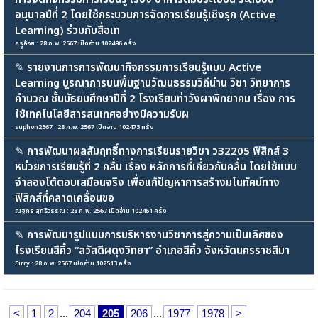
อนุบาลปีที่ 2 โดยใช้กระบวนการจัดการเรียนรู้เชิงรุก (Active
Learning) ร่วมกับสื่อเท
ครููอ้อย : 28 ก.พ. 2567 เปิดอ่าน 102496 ครั้ง
✎
รายงานการการพัฒนากิจกรรมการเรียนรู้แบบ Active
Learning บูรณาการบนพื้นฐานวัฒนธรรมวิถีน่าน วิชา วิทยาการ
คำนวณ ชั้นมัธยมศึกษาปีที่ 2 โรงเรียนท่าวังผาพิทยาคม เรื่อง การ
ใช้เทคโนโลยีสารสนเทศอย่างมีความรับผ
suphon2567 : 28 ก.พ. 2567 เปิดอ่าน 102473 ครั้ง
✎
การพัฒนาผลสัมฤทธิ์ทางการเรียนรายวิชา ว32205 ฟิสิกส์ 3
หน่วยการเรียนรู้ที่ 2 คลื่น เรื่อง หลักการที่เกี่ยวกับคลื่น โดยใช้แบบ
จำลองโต้ตอบเสมือนจริง เพื่อแก้ปัญหาการสร้างมโนทัศน์ทาง
ฟิสิกส์ที่คลาดเคลื่อนขอ
ณฐกร สุทธิวรรณ : 28 ก.พ. 2567 เปิดอ่าน 102461 ครั้ง
✎
การพัฒนารูปแบบการบริหารงานวิชาการสู่ความเป็นเลิศของ
โรงเรียนสีคิ้ว “สวัสดีผดุงวิทยา” อำเภอสีคิ้ว จังหวัดนครราชสีมา
Firry : 28 ก.พ. 2567 เปิดอ่าน 102513 ครั้ง
<
1
2
...
204
205
206
...
1977
1978
>