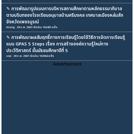
✎
การพัฒนารูปแบบการบริหารสถานศึกษาตามหลักธรรมาภิบาล
ตามบริบทของโรงเรียนอนุบาลบ้านศรีมงคล เทศบาลเมืองหล่มสัก
จังหวัดเพชรบูรณ์
Krung : 29 ก.พ. 2567 เปิดอ่าน 102491 ครั้ง
✎
การพัฒนาผลสัมฤทธิ์ทางการเรียนรู้โดยใช้วิธีการจัดการเรียนรู้
แบบ GPAS 5 Steps เรื่อง การสร้างองค์ความรู้ใหม่ทาง
ประวัติศาสตร์ ชั้นมัธยมศึกษาปีที่ 5
บอย : 29 ก.พ. 2567 เปิดอ่าน 102564 ครั้ง
Advertisement