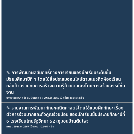
✎
การพัฒนาผลสัมฤทธิ์ทางการเรียนของนักเรียนระดับชั้น
มัธยมศึกษาปีที่ 1 โดยใช้สื่อประสมออนไลน์ตามแนวคิดห้องเรียน
กลับด้านร่วมกับการสร้างความรู้ด้วยตนเองโดยการสร้างสรรค์ชิ้น
งาน
นางสาวนพมาส โรตมนันทกฤต : 29 ก.พ. 2567 เปิดอ่าน 102494 ครั้ง
✎
รายงานการพัฒนาทักษะคณิตศาสตร์โดยใช้แบบฝึกทักษะ เรื่อง
ตัวหารร่วมมากและตัวคูณร่วมน้อย ของนักเรียนชั้นประถมศึกษาปีที่
6 โรงเรียนไทยรัฐวิทยา 52 (ชุมชนบ้านต้นไพ)
nus : 29 ก.พ. 2567 เปิดอ่าน 102467 ครั้ง