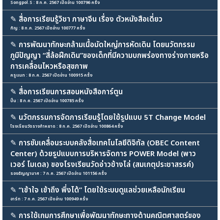
Songpol.S : 8 ก.ค. 2567 เปิดอ่าน 100796 ครั้ง
✎
สื่อการเรียนรู้วิชา ภาษาจีน เรื่อง ตัวหนังสือเดี่ยว
กัญ : 8 ก.ค. 2567 เปิดอ่าน 100777 ครั้ง
✎
การพัฒนาทักษะกล้ามเนื้อมัดใหญ่การหัดเดิน โดยนวัตกรรม
ภูมิปัญญา “สี่ล้อฝึกเดิน”ของเด็กที่มีความบกพร่องทางร่างกายหรือ
การเคลื่อนไหวหรือสุขภาพ
ครูแนท : 8 ก.ค. 2567 เปิดอ่าน 100915 ครั้ง
✎
สื่อการเรียนการสอนหนังสือการ์ตูน
ปิ่น : 8 ก.ค. 2567 เปิดอ่าน 100785 ครั้ง
✎
นวัตกรรมการจัดการเรียนรู้โดยใช้รูปแบบ 5T Change Model
โรงเรียนวัดรางกำหยาด : 8 ก.ค. 2567 เปิดอ่าน 100864 ครั้ง
✎
การขับเคลื่อนระบบคลังสื่อเทคโนโลยีดิจิทัล (OBEC Content
Center) ด้วยรูปแบบการบริหารจัดการ POWER Model (พาว
เวอร์ โมเดล) ของโรงเรียนวัดอ่าวช้างไล่ (สมเกตุประชาสรรค์)
รองธัญญามาศ : 7 ก.ค. 2567 เปิดอ่าน 101156 ครั้ง
✎
“เข้าใจ เข้าถึง พึ่งได้” โดยใช้ระบบดูแลช่วยเหลือนักเรียน
อาร์ท : 7 ก.ค. 2567 เปิดอ่าน 100949 ครั้ง
✎
การใช้เกมการศึกษาเพื่อพัฒนาทักษะทางด้านคณิตศาสตร์ของ