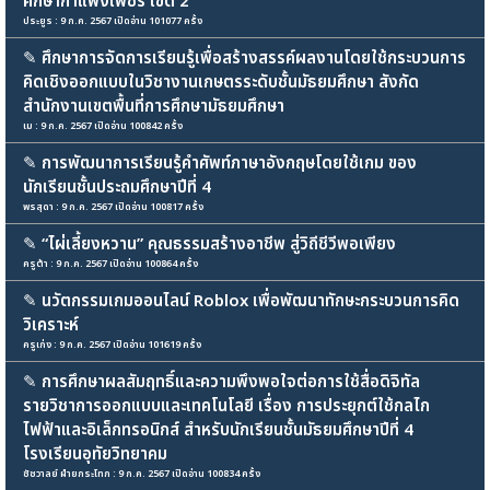
ศึกษากำแพงเพชร เขต 2
ประยูร : 9 ก.ค. 2567 เปิดอ่าน 101077 ครั้ง
✎
ศึกษาการจัดการเรียนรู้เพื่อสร้างสรรค์ผลงานโดยใช้กระบวนการ
คิดเชิงออกแบบในวิชางานเกษตรระดับชั้นมัธยมศึกษา สังกัด
สำนักงานเขตพื้นที่การศึกษามัธยมศึกษา
เม : 9 ก.ค. 2567 เปิดอ่าน 100842 ครั้ง
✎
การพัฒนาการเรียนรู้คำศัพท์ภาษาอังกฤษโดยใช้เกม ของ
นักเรียนชั้นประถมศึกษาปีที่ 4
พรสุดา : 9 ก.ค. 2567 เปิดอ่าน 100817 ครั้ง
✎
“ไผ่เลี้ยงหวาน” คุณธรรมสร้างอาชีพ สู่วิถีชีวีพอเพียง
ครูต้า : 9 ก.ค. 2567 เปิดอ่าน 100864 ครั้ง
✎
นวัตกรรมเกมออนไลน์ Roblox เพื่อพัฒนาทักษะกระบวนการคิด
วิเคราะห์
ครูเก่ง : 9 ก.ค. 2567 เปิดอ่าน 101619 ครั้ง
✎
การศึกษาผลสัมฤทธิ์และความพึงพอใจต่อการใช้สื่อดิจิทัล
รายวิชาการออกแบบและเทคโนโลยี เรื่อง การประยุกต์ใช้กลไก
ไฟฟ้าและอิเล็กทรอนิกส์ สำหรับนักเรียนชั้นมัธยมศึกษาปีที่ 4
โรงเรียนอุทัยวิทยาคม
ชัชวาลย์ ฝ่ายกระโทก : 9 ก.ค. 2567 เปิดอ่าน 100834 ครั้ง