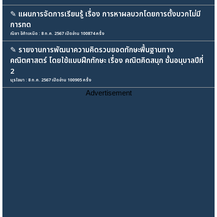
✎
แผนการจัดการเรียนรู้ เรื่อง การหาผลบวกโดยการตั้งบวกไม่มี
การทด
ณิชา อิกำเหนิด : 8 ก.ค. 2567 เปิดอ่าน 100874 ครั้ง
✎
รายงานการพัฒนาความคิดรวบยอดทักษะพื้นฐานทาง
คณิตศาสตร์ โดยใช้แบบฝึกทักษะ เรื่อง คณิตคิดสนุก ชั้นอนุบาลปีที่
2
นุรใอมา : 8 ก.ค. 2567 เปิดอ่าน 100905 ครั้ง
Advertisement