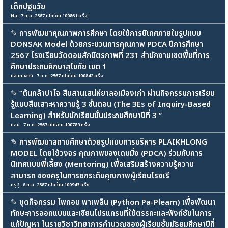
เด็กปฐมวัย
Na : 7 ก.ค. 2567 เปิดอ่าน 100861 ครั้ง
✎
การพัฒนาคุณภาพการศึกษา โดยใช้การนิเทศภายในรูปแบบ
DONSAK Model ด้วยกระบวนการคุณภาพ PDCA ปีการศึกษา
2567 โรงเรียนวัดดอนสักมิตรภาพที่ 231 สำนักงานเขตพื้นที่การ
ศึกษาประถมศึกษาสุโขทัย เขต 1
แอลกอฮอล์ : 7 ก.ค. 2567 เปิดอ่าน 100842 ครั้ง
✎
“ต้นกล้าปาโจ สืบสานเสน่ห์ยาลอเมืองเก่า ผ่านกิจกรรมการเรียน
รู้แบบสืบเสาะหาความรู้ 3 ขั้นตอน (The 3Es of Inquiry-Based
Learning) สำหรับนักเรียนชั้นประถมศึกษาปีที่ 3 ”
แสน : 7 ก.ค. 2567 เปิดอ่าน 100789 ครั้ง
✎
การพัฒนาสถานศึกษาด้วยรูปแบบการบริหาร PLAIKHLONG
MODEL โดยใช้วงจร คุณภาพของเดมมิ่ง (PDCA) ร่วมกับการ
นิเทศแบบพี่เลี้ยง (Mentoring) เพื่อเสริมสร้างความรู้ความ
สามารถ ของครูในการยกระดับคุณภาพผู้เรียนโรงเรี
ครูจู้ : 6 ก.ค. 2567 เปิดอ่าน 100943 ครั้ง
✎
ชุดกิจกรรม ไพทอน พาเพลิน (Python Pa-Plearn) เพื่อพัฒนา
ทักษะการออกแบบและเขียนโปรแกรมที่ใช้ตรรกะและฟังก์ชันในการ
แก้ปัญหา ในรายวิชาวิทยาการคำนวณของผู้เรียนชั้นมัธยมศึกษาปีที่