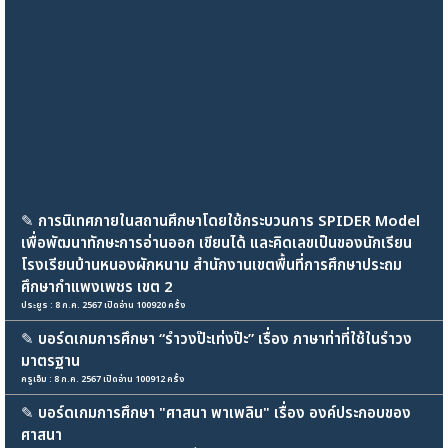
✎
การนิเทศภายในสถานศึกษาโดยใช้กระบวนการ SPIDER Model
เพื่อพัฒนาทักษะการอ่านออก เขียนได้ และคิดเลขเป็นของนักเรียน
โรงเรียนบ้านหนองผักหนาม สำนักงานเขตพื้นที่การศึกษาประถม
ศึกษากำแพงเพชร เขต 2
ประยูร : 8 ก.ค. 2567 เปิดอ่าน 100920 ครั้ง
✎
บอร์ดเกมการศึกษา “รำวงป๊ะเท่งป๊ะ” เรื่อง ภาษาท่าที่ใช้ในรำวง
มาตรฐาน
ครูเอ็ม : 8 ก.ค. 2567 เปิดอ่าน 100912 ครั้ง
✎
บอร์ดเกมการศึกษา "ศาสนา พาเพลิน" เรื่อง องค์ประกอบของ
ศาสนา