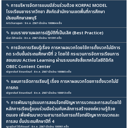
✎
การบริหารจัดการแบบมีส่วนร่วมด้วย KORPAI MODEL
โรงเรียนยางรากวิทยา สังกัดสำนักงานเขตพื้นที่การศึกษา
มัธยมศึกษาลพบุรี
Artcharapan : 9 ก.ค. 2567 เปิดอ่าน 100864 ครั้ง
✎
แบบรายงานผลการปฏิบัติที่เป็นเลิศ (Best Practice)
ณิชา อิกำเหนิด : 8 ก.ค. 2567 เปิดอ่าน 101391 ครั้ง
✎
การจัดการเรียนรู้เรื่อง การหาผลบวกโดยใช้การตั้งบวกไม่มีการ
ทด ระดับชั้นประถมศึกษาปีที่ 2 โดยใช้ กระบวนการจัดการเรียนการ
สอนแบบ Active Learning ผ่านระบบคลังสื่อเทคโนโลยีดิจิทัล
OBEC Content Center
ณัฐชานันท์ รัตนกรัณฑ์ : 8 ก.ค. 2567 เปิดอ่าน 100865 ครั้ง
✎
แผนการจัดการเรียนรู้ เรื่อง การหาผลบวกโดยการตั้งบวกไม่มี
การทด
ณัฐชานันท์ รัตนกรัณฑ์ : 8 ก.ค. 2567 เปิดอ่าน 100813 ครั้ง
✎
การพัฒนารูปแบบการสอนโจทย์ปัญหาการบวกและการลบโดยใช้
หลักการเรียนรู้แบบร่วมมือร่วมกับหลักการสร้างองค์ความรู้ด้วย
ตนเอง เพื่อพัฒนาความสามารถในการแก้โจทย์ปัญหาการบวกและ
การลบ ชั้นประถมศึกษาปีที่ 4
ญาสุมินท์ สิริทัตนนท์ : 8 ก.ค. 2567 เปิดอ่าน 100901 ครั้ง