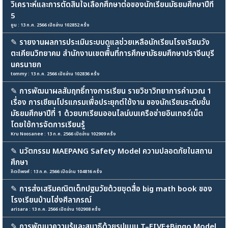
วิเคราะห์และการตัดสินใจเลือกศึกษาต่อของนักเรียนมัธยมศึกษาปีที่
5
ยูน : 13 ก.ค. 2566 เปิดอ่าน 102852 ครั้ง
✎
รายงานผลการประเมินระบบดูแลช่วยเหลือนักเรียนโรงเรียนวัง
ตะเคียนวิทยาคม สำนักงานเขตพื้นที่การศึกษามัธยมศึกษาปราจีนบุรี
นครนายก
tommy : 13 ก.ค. 2566 เปิดอ่าน 102836 ครั้ง
✎
การพัฒนาผลสัมฤทธิ์ทางการเรียน รายวิชาวิทยาการคำนวณ 1
เรื่อง การเขียนโปรแกรมเพื่อประยุกต์ใช้งาน ของนักเรียนระดับชั้น
มัธยมศึกษาปีที่ 1 ด้วยบทเรียนออนไลน์บนเครือข่ายอินเทอร์เน็ต
โดยใช้การจัดการเรียนรู้
Kru Noosanee : 13 ก.ค. 2566 เปิดอ่าน 102909 ครั้ง
✎
นวัตกรรม MAEPANG Safety Model ความปลอดภัยในสถาน
ศึกษา
กิตติพงศ์ : 13 ก.ค. 2566 เปิดอ่าน 104816 ครั้ง
✎
การส่งเสริมคณิตเด็กปฐมวัยด้วยชุดสื่อ big math book ของ
โรงเรียนบ้านโฮ่งศีลาภรณ์
arisara : 13 ก.ค. 2566 เปิดอ่าน 102908 ครั้ง
✎
การพัฒนาความรู้และสมาธิด้วยรูปแบบ T–FIVE+Bingo Model