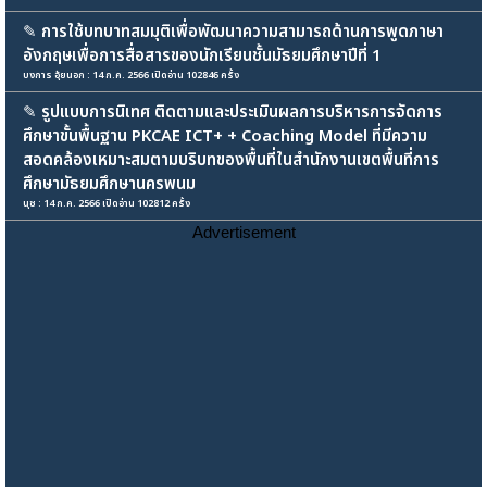
✎
การใช้บทบาทสมมุติเพื่อพัฒนาความสามารถด้านการพูดภาษา
อังกฤษเพื่อการสื่อสารของนักเรียนชั้นมัธยมศึกษาปีที่ 1
บงการ อุ้ยนอก : 14 ก.ค. 2566 เปิดอ่าน 102846 ครั้ง
✎
รูปแบบการนิเทศ ติดตามและประเมินผลการบริหารการจัดการ
ศึกษาขั้นพื้นฐาน PKCAE ICT+ + Coaching Model ที่มีความ
สอดคล้องเหมาะสมตามบริบทของพื้นที่ในสำนักงานเขตพื้นที่การ
ศึกษามัธยมศึกษานครพนม
นุช : 14 ก.ค. 2566 เปิดอ่าน 102812 ครั้ง
Advertisement