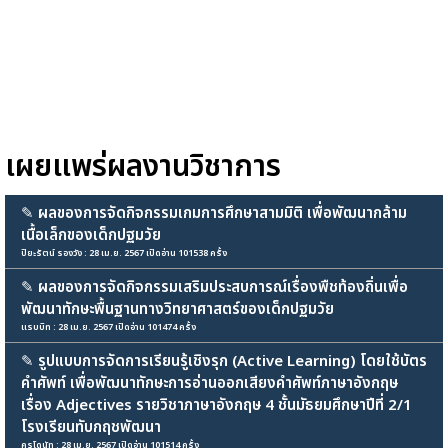
เผยแพร่ผลงานวิชาการ
✎
ผลของการจัดกิจกรรมเกมการศึกษาสามมิติ เพื่อพัฒนากล้าม
เนื้อเล็กของเด็กปฐมวัย
ปิยะรัตน์ รองวัง : 28 เม.ย. 2567 เปิดอ่าน 101538 ครั้ง
✎
ผลของการจัดกิจกรรมเสริมประสบการณ์เรื่องพืชท้องถิ่นเพื่อ
พัฒนาทักษะพื้นฐานทางวิทยาศาสตร์ของเด็กปฐมวัย
แรบบิท : 28 เม.ย. 2567 เปิดอ่าน 101474 ครั้ง
✎
รูปแบบการจัดการเรียนรู้เชิงรุก (Active Learning) โดยใช้บัตร
คำศัพท์ เพื่อพัฒนาทักษะการอ่านออกเสียงคำศัพท์ภาษาอังกฤษ
เรื่อง Adjectives รายวิชาภาษาอังกฤษ 4 ชั้นมัธยมศึกษาปีที่ 2/1
โรงเรียนทับกฤชพัฒนา
ครูโดนัท : 28 เม.ย. 2567 เปิดอ่าน 101514 ครั้ง