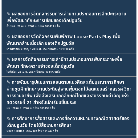
✎
ผลของการจัดกิจกรรมการเล่านิทานประกอบการฉีกปะกระดาษ
เพื่อพัฒนาทักษะการเขียนของเด็กปฐมวัย
น้ำทิพย์ : 28 เม.ย. 2567 เปิดอ่าน 101411 ครั้ง
✎
ผลของการจัดกิจกรรมพิมพ์ภาพ Loose Parts Play เพื่อ
พัฒนากล้ามเนื้อเล็ก ของเด็กปฐมวัย
นางสาวฮัสมา เจริญ : 28 เม.ย. 2567 เปิดอ่าน 101510 ครั้ง
✎
ผลการจัดกิจกรรมการเล่านิทานประกอบการพับกระดาษเพื่อ
พัฒนา ทักษะความจำของเด็กปฐมวัย
ใบเฟิร์น : 28 เม.ย. 2567 เปิดอ่าน 101477 ครั้ง
✎
การพัฒนารูปแบบการสอนตามแนวคิดสะเต็มบูรณาการศึกษา
ผ่านชุดฝึกทักษะ งานประดิษฐ์พานพุ่มดอกไม้สดแบบสร้างสรรค์ วิชา
การงานอาชีพ เพื่อส่งเสริมเอกลักษณ์ไทยและสมรรถนะสำคัญแห่ง
ศตวรรษที่ 21 สำหรับนักเรียนชั้นประถ
นุช : 28 เม.ย. 2567 เปิดอ่าน 101496 ครั้ง
✎
การศึกษาการสื่อสารและการสื่อความหมายทางคณิตศาสตร์ของ
เด็กปฐมวัย โดยใช้สื่อเกมการศึกษา
ปอปอ : 28 เม.ย. 2567 เปิดอ่าน 101545 ครั้ง