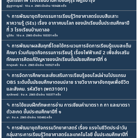
สุนทรียภาพ โรงเรียนบ้านคำบอนคุรุราษฎร์บำรุง
ฎัฎฐากาญจน์ : 10 ม.ค. 2565 เปิดอ่าน 103426 ครั้ง
✎
การพัฒนาชุดกิจกรรมการเรียนรู้วิทยาศาสตร์แบบสืบเสาะ
หาความรู้ (5Es) เรื่อง อากาศบนโลก ของนักเรียนชั้นประถมศึกษาปี
ที่ 3 โรงเรียนบ้านดาลอ
นูรีซัน : 10 ม.ค. 2565 เปิดอ่าน 103331 ครั้ง
✎
การพัฒนาผลสัมฤทธิ์โดยใช้กระบวนการจัดการเรียนรู้แบบสะเต็ม
ศึกษา ร่วมกับชุดกิจกรรมการเรียนรู้ เรื่องไฟฟ้าเคมี 2 เพื่อส่งเสริม
ทักษะการคิดแก้ปัญหาของนักเรียนชั้นมัธยมศึกษาปีที่ 6
KruJeab : 9 ม.ค. 2565 เปิดอ่าน 103527 ครั้ง
✎
การจัดการศึกษาและส่งเสริมการเรียนรู้ออนไลน์ผ่านโปรแกรม
OBS ระดับชั้นมัธยมศึกษาตอนปลาย รายวิชาภาษาอังกฤษเพื่อชีวิต
และสังคม. รหัสวิชา (พต31001)
ศุภลักษณ์ : 9 ม.ค. 2565 เปิดอ่าน 103377 ครั้ง
✎
การใช้แบบฝึกทักษะการอ่าน การเขียนคำมาตรา ก กา และมาตรา
ตัวสะกด ชั้นประถมศึกษาปีที่ ๑
นา : 9 ม.ค. 2565 เปิดอ่าน 103492 ครั้ง
✎
การพัฒนาชุดกิจกรรมวิทยาศาสตร์ เรื่อง แรงในชีวิตประจำวัน
กลุ่มสาระการเรียนรู้วิทยาศาสตร์และเทคโนโลยี ชั้นประถมศึกษาปีที่