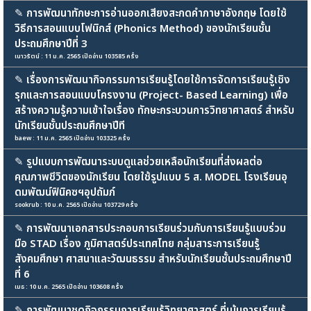
✎
การพัฒนาทักษะการอ่านออกเสียงสะกดคำภาษาอังกฤษ โดยใช้
วิธีการสอนแบบโฟนิกส์ (Phonics Method) ของนักเรียนชั้น
ประถมศึกษาปีที่ 3
เนาวรัตน์ : 11 ม.ค. 2565 เปิดอ่าน 103585 ครั้ง
✎
เรื่องการพัฒนากิจกรรมการเรียนรู้โดยใช้การจัดการเรียนรู้เชิง
รุกและการสอนแบบโครงงาน (Project- Based Learning) เพื่อ
สร้างความรู้ความเข้าใจเรื่อง ทักษะกระบวนการวิทยาศาสตร์ สำหรับ
นักเรียนชั้นประถมศึกษาปีที
baew : 11 ม.ค. 2565 เปิดอ่าน 103325 ครั้ง
✎
รูปแบบการพัฒนาระบบดูแลช่วยเหลือนักเรียนที่ส่งผลต่อ
คุณภาพชีวิตของนักเรียน โดยใช้รูปแบบ 5 ส. MODEL โรงเรียนอุ
ดมพัฒน์ฟินิคซฯอุปถัมภ์
sookrub : 10 ม.ค. 2565 เปิดอ่าน 103729 ครั้ง
✎
การพัฒนาเอกสารประกอบการเรียนร่วมกับการเรียนรู้แบบร่วม
มือ STAD เรื่อง ภูมิศาสตร์ประเทศไทย กลุ่มสาระการเรียนรู้
สังคมศึกษา ศาสนาและวัฒนธรรม สำหรับนักเรียนชั้นประถมศึกษาปี
ที่ 6
เมธ : 10 ม.ค. 2565 เปิดอ่าน 103608 ครั้ง
✎
การพัฒนาชุดกิจกรรมการเรียนรู้วิทยาศาสตร์ ที่เน้นการเรียนรู้