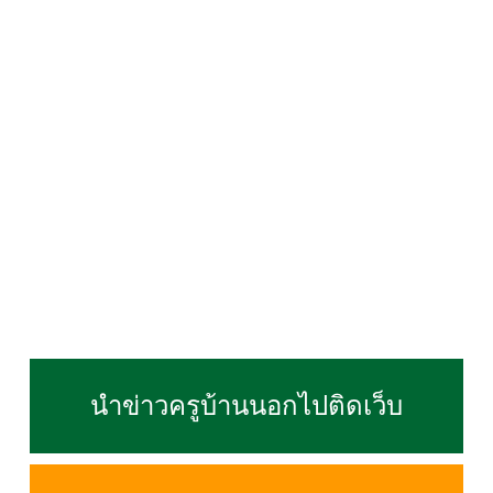
นำข่าวครูบ้านนอกไปติดเว็บ