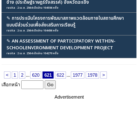
ช้าง (ประดิษฐ์ราษฎร์รังสรรค์) จังหวัดฉะเชิง
rasita : 2 เม.ย. 2564 เปิดอ่าน 104556 ครั้ง
✎
การประเมินโครงการพัฒนาสภาพแวดล้อมภายในสถานศึกษา
แบบมีส่วนร่วมเพื่อส่งเสริมการเรียนรู้
rasita : 2 เม.ย. 2564 เปิดอ่าน 104456 ครั้ง
✎
AN ASSESSMENT OF PARTICIPATORY WITHIN-
SCHOOLENVIRONMENT DEVELOPMENT PROJECT
rasita : 2 เม.ย. 2564 เปิดอ่าน 104270 ครั้ง
<
1
2
...
620
621
622
...
1977
1978
>
เลือกหน้า
Advertisement