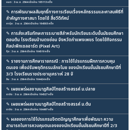
แนต : 3 เม.ย. 2564 เปิดอ่าน 105113 ครั้ง
✎
การพัฒนาผลสัมฤทธิ์ทางการเรียนเรื่องหลักธรรมและศาสนพิธีที่
สำคัญทางศาสนา โดยใช้ สื่อวีดีทัศน์
กาตุ่ย : 3 เม.ย. 2564 เปิดอ่าน 104503 ครั้ง
✎
การส่งเสริมทักษะการระบายสีสำหรับนักเรียนระดับชั้นมัธยมศึกษา
ตอนต้น โรงเรียนบ้านดงซ่อม จังหวัดกำแพงเพชร โดยใช้กิจกรรม
ศิลปะพิกเซลอาร์ต (Pixel Art)
กุ้ง : 3 เม.ย. 2564 เปิดอ่าน 104510 ครั้ง
✎
รายงานการศึกษารายกรณี : การใช้โปรแกรมฝึกการควบคุม
ตนเอง เพื่อปรับพฤติกรรมลักขโมย ของนักเรียนชั้นมัธยมศึกษาปีที่
3/3 โรงเรียนราชประชานุเคราะห์ 28 จั
อ้น : 3 เม.ย. 2564 เปิดอ่าน 104424 ครั้ง
✎
เผยแพร่ผลงานนาฏศิลป์ไทยสร้างสรรค์ ม.ปลาย
ดาลัด : 3 เม.ย. 2564 เปิดอ่าน 104527 ครั้ง
✎
เผยแพร่ผลงานนาฏศิลป์ไทยสร้างสรรค์ ม.ต้น
ดาลัด : 3 เม.ย. 2564 เปิดอ่าน 104497 ครั้ง
✎
ผลของการใช้โปรแกรมจิตตปัญญาศึกษาเพื่อพัฒนา ความ
สามารถในการควบคุมตนเองของนักเรียนชั้นมัธยมศึกษาปีที่ 2/3