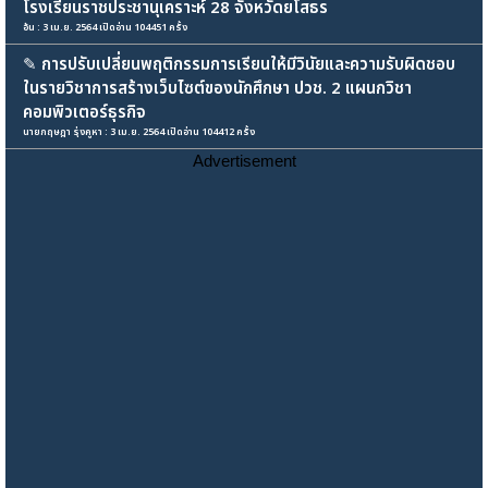
โรงเรียนราชประชานุเคราะห์ 28 จังหวัดยโสธร
อ้น : 3 เม.ย. 2564 เปิดอ่าน 104451 ครั้ง
✎
การปรับเปลี่ยนพฤติกรรมการเรียนให้มีวินัยและความรับผิดชอบ
ในรายวิชาการสร้างเว็บไซต์ของนักศึกษา ปวช. 2 แผนกวิชา
คอมพิวเตอร์ธุรกิจ
นายกฤษฎา รุ่งคูหา : 3 เม.ย. 2564 เปิดอ่าน 104412 ครั้ง
Advertisement