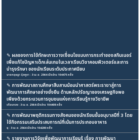
✎
ผลของการใช้ทักษะการวางเงื่อนไขแบบการกระทำของสกินเนอร์
เพื่อแก้ไขปัญหาเด็กเล่นเกมในเวลาเรียนวิชาคอมพิวเตอร์และการ
บำรุงรักษา ของนักเรียนระดับประกาศนียบ
นายกฤษฎา รุ่งคูหา : 3 เม.ย. 2564 เปิดอ่าน 104475 ครั้ง
✎
การพัฒนาสถานศึกษาสืบสานน้อมนำศาสตร์พระราชาสู่การ
พัฒนาการศึกษาอย่างยั่งยืน ด้านหลักปรัชญาของเศรษฐกิจพอ
เพียงด้วยกระบวนการชุมชนแห่งการเรียนรู้ทางวิชาชีพ
เทียนทอง : 3 เม.ย. 2564 เปิดอ่าน 104408 ครั้ง
✎
การพัฒนาพฤติกรรมทางสังคมของนักเรียนชั้นอนุบาลปีที่ 3 โดย
ใช้กิจกรรมเสริมประสบการณ์ที่เน้นการประกอบอาหาร
ยุ : 3 เม.ย. 2564 เปิดอ่าน 104280 ครั้ง
✎
รายงานการวิจัยเพื่อพัฒนาการเรียนรู้ เรื่อง การพัฒนา