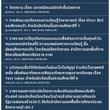
✎
โครงงาน เรื่อง เรขาคณิตเนรมิตเก้าอี้แปลงกาย
piromsri : 22 ก.ค. 2565 เปิดอ่าน 105539 ครั้ง
✎
การพัฒนาชุดกิจกรรมการเรียนรู้วิทยาศาสตร์ เรื่อง ตัวเรา สัตว์
และพืชรอบตัว สำหรับนักเรียนชั้นประถมศึกษาปีที่ 1
มูหะหมัดนัฎมินทร์ : 22 ก.ค. 2565 เปิดอ่าน 103012 ครั้ง
✎
รายงานการใช้ชุดกิจกรรมแนะแนวเพื่อพัฒนาการเห็นคุณค่าใน
ตนเองของนักเรียนที่มี ความบกพร่องทางการเรียนรู้ ชั้น
มัธยมศึกษาตอนต้น โรงเรียนปล้องวิทยาคม สำนักงานเขตพื้นที่การ
ศึกษามัธยมศึกษาเชียงราย ภาคเ
นิดนาย : 22 ก.ค. 2565 เปิดอ่าน 103193 ครั้ง
✎
นวัตกรรมสื่อวีดิทัศน์ออนไลน์บนเว็บไซต์ยูทูป ร่วมกับเว็บแอพพลิ
เคชั่น เพื่อพัฒนาทักษะการฟังและทักษะการพูดภาษาอังกฤษ เรื่อง
Test tubes สำหรับนักเรียนชั้นประถมศึกษาปีที่ 6
matra16 : 22 ก.ค. 2565 เปิดอ่าน 103127 ครั้ง
✎
รายงานผลการประเมินโครงการส่งเสริมคุณลักษณะอันพึง
ประสงค์ ของนักเรียนโรงเรียนวัดม่วง(สำนักงานสลากกินแบ่ง
รัฐบาลสมทบสร้าง367) สังกัดสำนักงานเขตพื้นที่การศึกษาประถม
ศึกษาราชบุรี เขต 2