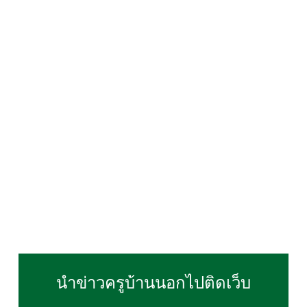
นำข่าวครูบ้านนอกไปติดเว็บ