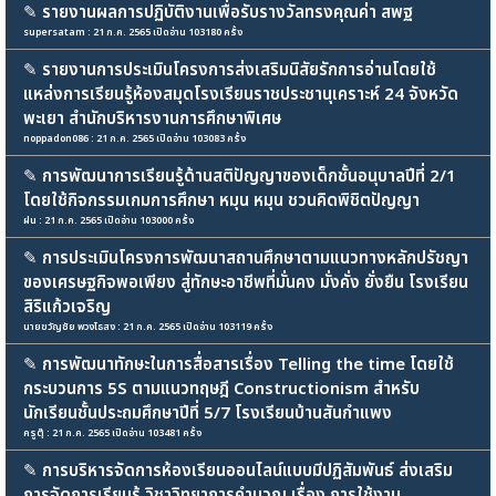
✎
รายงานผลการปฏิบัติงานเพื่อรับรางวัลทรงคุณค่า สพฐ
supersatam : 21 ก.ค. 2565 เปิดอ่าน 103180 ครั้ง
✎
รายงานการประเมินโครงการส่งเสริมนิสัยรักการอ่านโดยใช้
แหล่งการเรียนรู้ห้องสมุดโรงเรียนราชประชานุเคราะห์ 24 จังหวัด
พะเยา สำนักบริหารงานการศึกษาพิเศษ
noppadon086 : 21 ก.ค. 2565 เปิดอ่าน 103083 ครั้ง
✎
การพัฒนาการเรียนรู้ด้านสติปัญญาของเด็กชั้นอนุบาลปีที่ 2/1
โดยใช้กิจกรรมเกมการศึกษา หมุน หมุน ชวนคิดพิชิตปัญญา
ฝน : 21 ก.ค. 2565 เปิดอ่าน 103000 ครั้ง
✎
การประเมินโครงการพัฒนาสถานศึกษาตามแนวทางหลักปรัชญา
ของเศรษฐกิจพอเพียง สู่ทักษะอาชีพที่มั่นคง มั่งคั่ง ยั่งยืน โรงเรียน
สิริแก้วเจริญ
นายขวัญชัย พวงไธสง : 21 ก.ค. 2565 เปิดอ่าน 103119 ครั้ง
✎
การพัฒนาทักษะในการสื่อสารเรื่อง Telling the time โดยใช้
กระบวนการ 5S ตามแนวทฤษฎี Constructionism สำหรับ
นักเรียนชั้นประถมศึกษาปีที่ 5/7 โรงเรียนบ้านสันกำแพง
ครูตุ๊ : 21 ก.ค. 2565 เปิดอ่าน 103481 ครั้ง
✎
การบริหารจัดการห้องเรียนออนไลน์แบบมีปฏิสัมพันธ์ ส่งเสริม
การจัดการเรียนรู้ วิชาวิทยาการคำนวณ เรื่อง การใช้งาน