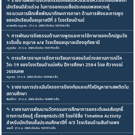
✎
รายงานผลการจัดกิจกรรมเคลื่อนไหวและจังหวะประกอบเพลงที่
นักเรียนมีส่วนร่วม ในการออกแบบสื่อประกอบเพลงควบคู่
กระบวนการฝึกเพื่อพัฒนาทักษะทางภาษา ด้านการฟังและการพูด
ของนักเรียนชั้นอนุบาลปีที่ 3 โรงเรียนบ้านบ่
นางพาฝัน หนูรอด : 21 ก.ค. 2565 เปิดอ่าน 103104 ครั้ง
✎
การพัฒนาจริยธรรมด้านการพูดและการใช้ภาษาของเด็กปฐมวัย
ระดับชั้น อนุบาล ๓/๔ โรงเรียนอนุบาลเมืองอุทัยธานี
ครูวอร์ม : 21 ก.ค. 2565 เปิดอ่าน 103179 ครั้ง
✎
การบริหารงานการจัดการเรียนการสอนในช่วงสถานการณ์โค
วิด-19 ของโรงเรียนบ้านบ่อหิน ปีการศึกษา 2564 โดย ศิวาภรณ์
วรรณภพ
ครูบอล : 21 ก.ค. 2565 เปิดอ่าน 103340 ครั้ง
✎
รายงานการประเมินโครงการป้องกันและแก้ไขปัญหายาเสพติดใน
สถานศึกษา
พันธ์ทิภา : 21 ก.ค. 2565 เปิดอ่าน 103087 ครั้ง
✎
รายงานการพัฒนานวัตกรรมการศึกษาการยกระดับผลสัมฤทธิ์
ทางการเรียนรู้ เรื่องพุทธประวัติ โดยใช้สื่อ Timeline Activity
สำหรับนักเรียนชั้นประถมศึกษาปีที่ 4/3 โรงเรียนบ้านสันกำแพง
จอยจี้ : 21 ก.ค. 2565 เปิดอ่าน 103157 ครั้ง