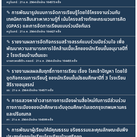
ครูรินทร์ : 21 ม.ค. 2564 เปิดอ่าน 104573 ครั้ง
✎
การพัฒนารูปแบบการจัดการเรียนรู้โดยใช้โครงงานร่วมกับ
เทคนิคการสืบเสาะหาความรู้ที่ เน้นโครงสร้างทักษะกระบวนการคิด
(GPAS) และการจัดการเรียนแบบร่วมมือกันเร
ครูรินทร์ : 21 ม.ค. 2564 เปิดอ่าน 104427 ครั้ง
✎
รายงานผลการจัดกิจกรรมสร้างสรรค์แบบร่วมมือร่วมใจ เพื่อ
พัฒนาความสามารถการใช้กล้ามเนื้อเล็กของนักเรียนชั้นอนุบาลปีที่
2 โรงเรียนบ้านต้นแซะ
นางสาวคอฮีเร๊าะ กอเดร์ : 21 ม.ค. 2564 เปิดอ่าน 104455 ครั้ง
✎
รายงานผลผลสัมฤทธิ์ทางการเรียน เรื่อง โรคเจ้าปัญหา โดยใช้
ชุดกิจกรรมการเรียนรู้ ของนักเรียนชั้นมัธยมศึกษาปีที่ 3 โรงเรียน
สิริราชอนุสรณ์
อร : 21 ม.ค. 2564 เปิดอ่าน 104571 ครั้ง
✎
การแสวงหาข่าวสารทางการเมืองผ่านสื่อใหม่กับการมีส่วนร่วม
ทางการเมืองของนักศึกษาระดับอุดมศึกษาในเขตกรุงเทพมหานคร
และปริมณฑล
ภา : 21 ม.ค. 2564 เปิดอ่าน 104599 ครั้ง
✎
การพัฒนาผู้เรียนให้มีคุณธรรม จริยธรรมและคุณลักษณะอันพึง
ประสงค์ของนักเรียนโรงเรียนบ้านศรีทอง