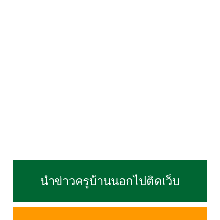
นำข่าวครูบ้านนอกไปติดเว็บ