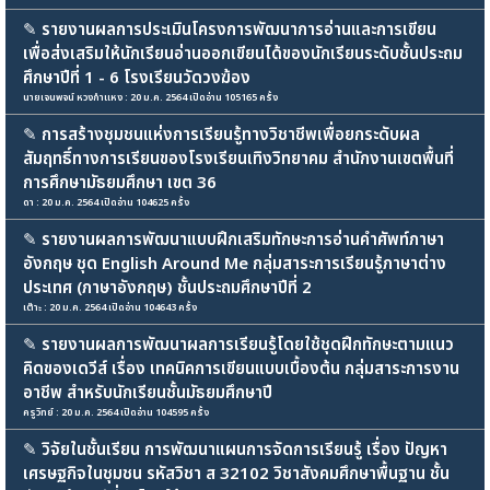
✎
รายงานผลการประเมินโครงการพัฒนาการอ่านและการเขียน
เพื่อส่งเสริมให้นักเรียนอ่านออกเขียนได้ของนักเรียนระดับชั้นประถม
ศึกษาปีที่ 1 - 6 โรงเรียนวัดวงฆ้อง
นายเจนพจน์ หวงกำแหง : 20 ม.ค. 2564 เปิดอ่าน 105165 ครั้ง
✎
การสร้างชุมชนแห่งการเรียนรู้ทางวิชาชีพเพื่อยกระดับผล
สัมฤทธิ์ทางการเรียนของโรงเรียนเทิงวิทยาคม สำนักงานเขตพื้นที่
การศึกษามัธยมศึกษา เขต 36
ดา : 20 ม.ค. 2564 เปิดอ่าน 104625 ครั้ง
✎
รายงานผลการพัฒนาแบบฝึกเสริมทักษะการอ่านคำศัพท์ภาษา
อังกฤษ ชุด English Around Me กลุ่มสาระการเรียนรู้ภาษาต่าง
ประเทศ (ภาษาอังกฤษ) ชั้นประถมศึกษาปีที่ 2
เต๊าะ : 20 ม.ค. 2564 เปิดอ่าน 104643 ครั้ง
✎
รายงานผลการพัฒนาผลการเรียนรู้โดยใช้ชุดฝึกทักษะตามแนว
คิดของเดวีส์ เรื่อง เทคนิคการเขียนแบบเบื้องต้น กลุ่มสาระการงาน
อาชีพ สำหรับนักเรียนชั้นมัธยมศึกษาปี
ครูวิทย์ : 20 ม.ค. 2564 เปิดอ่าน 104595 ครั้ง
✎
วิจัยในชั้นเรียน การพัฒนาแผนการจัดการเรียนรู้ เรื่อง ปัญหา
เศรษฐกิจในชุมชน รหัสวิชา ส 32102 วิชาสังคมศึกษาพื้นฐาน ชั้น