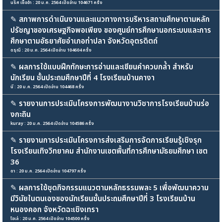
นริศ เชื้ออ่ำ : 20 ม.ค. 2564 เปิดอ่าน 104671 ครั้ง
✎
สภาพการดำเนินงานและแนวทางการบริหารสถานศึกษาตามหลัก
ปรัชญาของเศรษฐกิจพอเพียง ของศูนย์การศึกษานอกระบบและการ
ศึกษาตามอัธยาศัยอำเภอท่าปลา จังหวัดอุตรดิตถ์
ดรุณี : 20 ม.ค. 2564 เปิดอ่าน 104604 ครั้ง
✎
ผลการใช้แบบฝึกทักษะการอ่านและเขียนคำควบกล้ำ สำหรับ
นักเรียน ชั้นประถมศึกษาปีที่ 4 โรงเรียนบ้านคางา
นี : 20 ม.ค. 2564 เปิดอ่าน 104468 ครั้ง
✎
รายงานการประเมินโครงการพัฒนางานวิชาการโรงเรียนบ้านร่อ
งกะถิน
kuray : 20 ม.ค. 2564 เปิดอ่าน 104586 ครั้ง
✎
รายงานการประเมินโครงการส่งเสริมการจัดการเรียนรู้เชิงรุก
โรงเรียนเทิงวิทยาคม สำนักงานเขตพื้นที่การศึกษามัธยมศึกษา เขต
36
ดา : 20 ม.ค. 2564 เปิดอ่าน 104797 ครั้ง
✎
ผลการใช้ชุดกิจกรรมแนวตามหลักธรรมพละ 5 เพื่อพัฒนาความ
มีวินัยในตนเองของนักเรียนชั้นประถมศึกษาปีที่ 3 โรงเรียนบ้าน
หนองคอก จังหวัดฉะเชิงเทรา
โอเล่ : 20 ม.ค. 2564 เปิดอ่าน 104500 ครั้ง