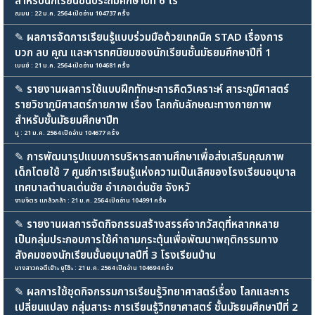
สำหรับนักเรียนชั้นประถมศึกษาปีที่ 6 โร
ณมน : 22 ม.ค. 2564 เปิดอ่าน 104737 ครั้ง
✎
ผลการจัดการเรียนรู้แบบร่วมมือด้วยเทคนิค STAD เรื่องการ
บวก ลบ คูณ และหารทศนิยมของนักเรียนชั้นมัธยมศึกษาปีที่ 1
เบนซ์ : 21 ม.ค. 2564 เปิดอ่าน 104681 ครั้ง
✎
รายงานผลการใช้แบบฝึกทักษะการคิดวิเคราะห์ สาระภูมิศาสตร์
รายวิชาภูมิศาสตร์กายภาพ เรื่อง โลกกับลักษณะทางกายภาพ
สำหรับชั้นมัธยมศึกษาปีท
มู : 21 ม.ค. 2564 เปิดอ่าน 104677 ครั้ง
✎
การพัฒนารูปแบบการบริหารสถานศึกษาเพื่อส่งเสริมคุณภาพ
เด็กโดยใช้ 7 ศูนย์การเรียนรู้แห่งความเป็นเลิศของโรงเรียนอนุบาล
เทศบาลตำบลเด่นชัย อำเภอเด่นชัย จังหวั
งามจิตร แกล้วกล้า : 21 ม.ค. 2564 เปิดอ่าน 104991 ครั้ง
✎
รายงานผลการจัดกิจกรรมสร้างสรรค์จากวัสดุที่หลากหลาย
เป็นกลุ่มประกอบการใช้คำถามกระตุ้นเพื่อพัฒนาพฤติกรรมทาง
สังคมของนักเรียนชั้นอนุบาลปีที่ 3 โรงเรียนบ้าน
นางสาวคอตีเย๊าะ ยูโซ๊ะ : 21 ม.ค. 2564 เปิดอ่าน 104694 ครั้ง
✎
ผลการใช้ชุดกิจกรรมการเรียนรู้วิทยาศาสตร์เรื่อง โลกและการ
เปลี่ยนแปลง กลุ่มสาระ การเรียนรู้วิทยาศาสตร์ ชั้นมัธยมศึกษาปีที่ 2