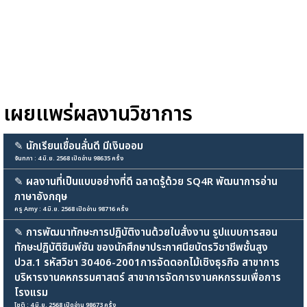
เผยแพร่ผลงานวิชาการ
✎
นักเรียนเขื่อนลั่นดี มีเงินออม
จันทภา : 4 มิ.ย. 2568 เปิดอ่าน 98635 ครั้ง
✎
ผลงานที่เป็นแบบอย่างที่ดี ฉลาดรู้ด้วย SQ4R พัฒนาการอ่าน
ภาษาอังกฤษ
ครู Amy : 4 มิ.ย. 2568 เปิดอ่าน 98716 ครั้ง
✎
การพัฒนาทักษะการปฏิบัติงานด้วยใบสั่งงาน รูปแบบการสอน
ทักษะปฏิบัติซิมพ์ซัน ของนักศึกษาประกาศนียบัตรวิชาชีพชั้นสูง
ปวส.1 รหัสวิชา 30406-2001การจัดดอกไม้เชิงธุรกิจ สาขาการ
บริหารงานคหกรรมศาสตร์ สาขาการจัดการงานคหกรรมเพื่อการ
โรงแรม
โชติ : 4 มิ.ย. 2568 เปิดอ่าน 98673 ครั้ง