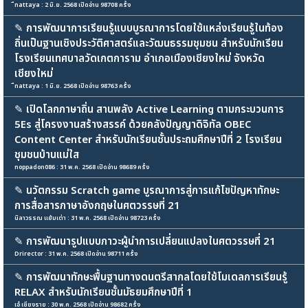
ืnattaya : 2 มิ.ย. 2568 เปิดอ่าน 98708 ครั้ง
✎
การพัฒนาการเรียนรู้แบบบูรณาการโดยใช้แหล่งเรียนรู้ในท้อง
ถิ่นเป็นฐานเชิงประวัติศาสตร์และวัฒนธรรมชุมชน สำหรับนักเรียน
โรงเรียนเทศบาลวัดเกตการาม อำเภอเมืองเชียงใหม่ จังหวัด
เชียงใหม่
ืnattaya : 1 มิ.ย. 2568 เปิดอ่าน 98763 ครั้ง
✎
เปิดโลกภาษาถิ่น สานพลัง Active Learning ตามกระบวนการ
5Es สู่โครงงานสร้างสรรค์ ด้วยคลังปัญญาดิจิทัล OBEC
Content Center สำหรับนักเรียนชั้นประถมศึกษาปีที่ 2 โรงเรียน
ชุมชนบ้านแม่ใส
noppadon086 : 31 พ.ค. 2568 เปิดอ่าน 98689 ครั้ง
✎
นวัตกรรม Scratch game บูรณาการสู่การแก้ไขปัญหาทักษะ
การสื่อสารภาษาอังกฤษในศตวรรษที่ 21
นิลาวรรณ แย้มเต่า : 31 พ.ค. 2568 เปิดอ่าน 98723 ครั้ง
✎
การพัฒนารูปแบบภาวะผู้นำการเปลี่ยนแปลงในศตวรรษที่ 21
Drirector : 31 พ.ค. 2568 เปิดอ่าน 98711 ครั้ง
✎
การพัฒนาทักษะพื้นฐานทางดนตรีสากลโดยใช้โมเดลการเรียนรู้
RELAX สำหรับนักเรียนชั้นมัธยมศึกษาปีที่ 1
เอ๋ เชียงราย : 30 พ.ค. 2568 เปิดอ่าน 98682 ครั้ง