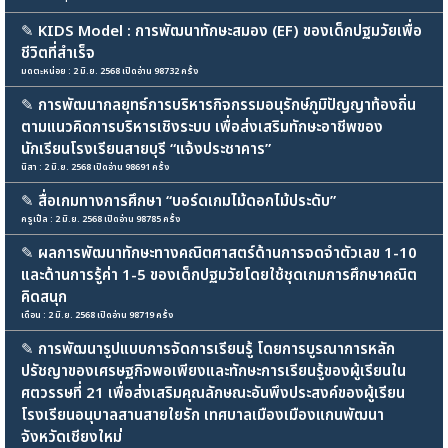
✎
KIDS Model : การพัฒนาทักษะสมอง (EF) ของเด็กปฐมวัยเพื่อ
ชีวิตที่สำเร็จ
มดตะหน่อย : 2 มิ.ย. 2568 เปิดอ่าน 98732 ครั้ง
✎
การพัฒนากลยุทธ์การบริหารกิจกรรมอนุรักษ์ภูมิปัญญาท้องถิ่น
ตามแนวคิดการบริหารเชิงระบบ เพื่อส่งเสริมทักษะอาชีพของ
นักเรียนโรงเรียนสายบุรี “แจ้งประชาคาร”
นิสา : 2 มิ.ย. 2568 เปิดอ่าน 98691 ครั้ง
✎
สื่อเกมทางการศึกษา “บอร์ดเกมไม้ดอกไม้ประดับ”
ครูเปิ้ล : 2 มิ.ย. 2568 เปิดอ่าน 98785 ครั้ง
✎
ผลการพัฒนาทักษะทางคณิตศาสตร์ด้านการจดจำตัวเลข 1-10
และด้านการรู้ค่า 1-5 ของเด็กปฐมวัยโดยใช้ชุดเกมการศึกษาคณิต
คิดสนุก
เดือน : 2 มิ.ย. 2568 เปิดอ่าน 98719 ครั้ง
✎
การพัฒนารูปแบบการจัดการเรียนรู้ โดยการบูรณาการหลัก
ปรัชญาของเศรษฐกิจพอเพียงและทักษะการเรียนรู้ของผู้เรียนใน
ศตวรรษที่ 21 เพื่อส่งเสริมคุณลักษณะอันพึงประสงค์ของผู้เรียน
โรงเรียนอนุบาลสานสายใยรัก เทศบาลเมืองเมืองแกนพัฒนา
จังหวัดเชียงใหม่