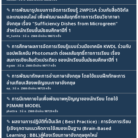
✎
การพัฒนารูปแบบการจัดการเรียนรู้ 2WPISA ร่วมกับสื่อดิจิทัล
และเกมออนไลน์ เพื่อพัฒนาผลสัมฤทธิ์ทางการเรียนวิชาภาษา
อังกฤษ เรื่อง "Sufficiency Dishes from Microgreen"
สำหรับนักเรียนชั้นมัธยมศึกษาปีที่ 1
Kt_Sunita : 3 มิ.ย. 2568 เปิดอ่าน 98672 ครั้ง
✎
การศึกษาผลการจัดการเรียนรู้แบบร่วมมือเทคนิค KWDL ร่วมกับ
แอปพลิเคชัน Photomath ต่อผลสัมฤทธิ์ทางการเรียน เรื่อง
สมการเชิงเส้นตัวแปรเดียว ของนักเรียนชั้นมัธยมศึกษาปีที่ 1
ครูออย : 3 มิ.ย. 2568 เปิดอ่าน 98717 ครั้ง
✎
การพัฒนาทักษะการอ่านภาษาอังกฤษ โดยใช้แบบฝึกทักษะการ
อ่านเทียบเสียงพยัญชนะภาษาอังกฤษ
คุคุ : 3 มิ.ย. 2568 เปิดอ่าน 98725 ครั้ง
✎
การนิเทศภายในเพื่อพัฒนาพหุปัญญาของนักเรียน โดยใช้
PIMARE MODEL
phattra : 3 มิ.ย. 2568 เปิดอ่าน 98729 ครั้ง
✎
ผลงานการปฏิบัติที่เป็นเลิศ ( Best Practice) : การจัดการเรียน
รู้เชิงรุกตามแนวคิดการใช้สมองเป็นฐาน (Brain-Based
Learning : BBL)สู่ห้องเรียนภาษาอังกฤษยุคใหม่