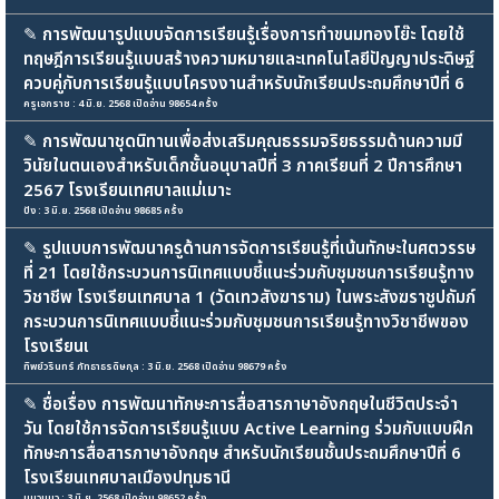
✎
การพัฒนารูปแบบจัดการเรียนรู้เรื่องการทำขนมทองโย๊ะ โดยใช้
ทฤษฎีการเรียนรู้แบบสร้างความหมายและเทคโนโลยีปัญญาประดิษฐ์
ควบคู่กับการเรียนรู้แบบโครงงานสำหรับนักเรียนประถมศึกษาปีที่ 6
ครูเอกราช : 4 มิ.ย. 2568 เปิดอ่าน 98654 ครั้ง
✎
การพัฒนาชุดนิทานเพื่อส่งเสริมคุณธรรมจริยธรรมด้านความมี
วินัยในตนเองสำหรับเด็กชั้นอนุบาลปีที่ 3 ภาคเรียนที่ 2 ปีการศึกษา
2567 โรงเรียนเทศบาลแม่เมาะ
ปัง : 3 มิ.ย. 2568 เปิดอ่าน 98685 ครั้ง
✎
รูปแบบการพัฒนาครูด้านการจัดการเรียนรู้ที่เน้นทักษะในศตวรรษ
ที่ 21 โดยใช้กระบวนการนิเทศแบบชี้แนะร่วมกับชุมชนการเรียนรู้ทาง
วิชาชีพ โรงเรียนเทศบาล 1 (วัดเทวสังฆาราม) ในพระสังฆราชูปถัมภ์
กระบวนการนิเทศแบบชี้แนะร่วมกับชุมชนการเรียนรู้ทางวิชาชีพของ
โรงเรียนเ
ทิพย์วรินทร์ ภัทธาธรดิษกุล : 3 มิ.ย. 2568 เปิดอ่าน 98679 ครั้ง
✎
ชื่อเรื่อง การพัฒนาทักษะการสื่อสารภาษาอังกฤษในชีวิตประจำ
วัน โดยใช้การจัดการเรียนรู้แบบ Active Learning ร่วมกับแบบฝึก
ทักษะการสื่อสารภาษาอังกฤษ สำหรับนักเรียนชั้นประถมศึกษาปีที่ 6
โรงเรียนเทศบาลเมืองปทุมธานี
แมวแมว : 3 มิ.ย. 2568 เปิดอ่าน 98652 ครั้ง