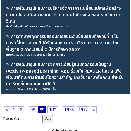
✎
การพัฒนารูปแบบการบริหารจัดการการเปลี่ยนแปลงเพื่อสร้าง
ความเป็นเลิศในสถานศึกษาด้วยเทคโนโลยีดิจิทัล ของโรงเรียนวัง
วิเศษ
ปราโมทย์ สุทธิรักษ์ : 30 พ.ค. 2568 เปิดอ่าน 98844 ครั้ง
✎
การศึกษาพฤติกรรมของนักเรียนระดับชั้นมัธยมศึกษาปีที่ 4 ใน
การไม่ส่งภาระงานที่ ได้รับมอบหมาย รายวิชา ท31102 ภาษาไทย
พื้นฐาน 2 ภาคเรียนที่ 2 ปีการศึกษา 2567
นายพลวัฒน์ อยู่ดี : 30 พ.ค. 2568 เปิดอ่าน 98767 ครั้ง
✎
การพัฒนารูปแบบการจัดการเรียนรู้แบบกิจกรรมเป็นฐาน
(Activity-Based Learning: ABL)ร่วมกับ READER โมเดล เพื่อ
พัฒนาทักษะการอ่านจับใจความสำคัญ รายวิชาภาษาอังกฤษ สำหรับ
นักเรียนชั้นมัธยมศึกษาปีที่ 3
Adilice : 30 พ.ค. 2568 เปิดอ่าน 98954 ครั้ง
<
1
2
...
98
99
100
...
1976
1977
>
เลือกหน้า
Advertisement