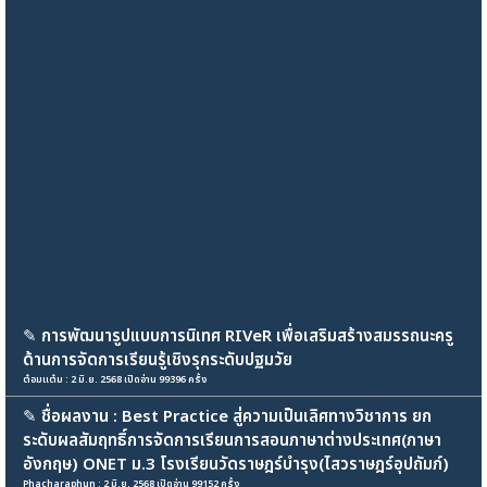
✎
การพัฒนารูปแบบการนิเทศ RIVeR เพื่อเสริมสร้างสมรรถนะครู
ด้านการจัดการเรียนรู้เชิงรุกระดับปฐมวัย
ต๋อมแต๋ม : 2 มิ.ย. 2568 เปิดอ่าน 99396 ครั้ง
✎
ชื่อผลงาน : Best Practice สู่ความเป็นเลิศทางวิชาการ ยก
ระดับผลสัมฤทธิ์การจัดการเรียนการสอนภาษาต่างประเทศ(ภาษา
อังกฤษ) ONET ม.3 โรงเรียนวัดราษฎร์บำรุง(ไสวราษฎร์อุปถัมภ์)
Phacharaphun : 2 มิ.ย. 2568 เปิดอ่าน 99152 ครั้ง