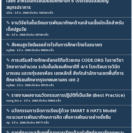
เสียง สำหรับนักเรียนมัธยมศึกษาปีที่ 6 โรงเรียนอัสสัมชัญ
สมุทรปราการ
เบิร์ด : 3 มี.ค. 2568 เปิดอ่าน 100343 ครั้ง
✎
งานวิจัยในชั้นเรียนการพัฒนาทักษะด้านกล้ามเนื้อมัดเล็กสำหรับ
เด็กปฐมวัย
อัง : 3 มี.ค. 2568 เปิดอ่าน 99740 ครั้ง
✎
สังคมสูงวัยมีผลอย่างไรกับการศึกษาไทยในอนาคต
ครูอ๊อพ : 3 มี.ค. 2568 เปิดอ่าน 99694 ครั้ง
✎
การเสริมสร้างทักษะอัลกอริทึมด้วยเกม CODE.ORG ในรายวิชา
วิทยาการคำนวณ ระดับชั้นมัธยมศึกษาปีที่ 4/4 โรงเรียนราชวินิต
บางเขน แขวงทุ่งสองห้อง เขตหลักสี่ สังกัดสำนักงานเขตพื้นที่การ
ศึกษามัธยมศึกษากรุงเทพมหานคร เขต 2
ครูอ๊อพ : 3 มี.ค. 2568 เปิดอ่าน 99725 ครั้ง
✎
รายงานผลงานนวัตกรรมการปฏิบัติที่เป็นเลิศ (Best Practice)
nung_kru.u : 3 มี.ค. 2568 เปิดอ่าน 99802 ครั้ง
✎
นวัตกรรมการจัดการเรียนรู้ด้วย SMART 6 HATS Model
กระบวนการพัฒนาทักษะการคิด เพื่อการพัฒนาอย่างยั่งยืน
Ap : 3 มี.ค. 2568 เปิดอ่าน 99717 ครั้ง
✎
การพัฒนาผลสัมฤทธิ์ทางการเรียนด้านคำศัพท์ภาษาอังกฤษและ