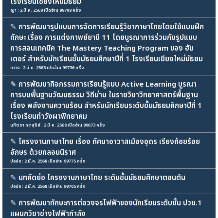
โรงเรียนเชียงใหม่มัธยม
ญา : 2 มี.ค. 2568 เปิดอ่าน 99708 ครั้ง
✎
การพัฒนารูปแบบการจัดการเรียนรู้วิชาภาษาไทยโดยใช้แบบฝึก
ทักษะ เรื่อง การแต่งกาพย์ยานี 11 โดยบูรณาการร่วมกับรูปแบบ
การสอนเทคนิค The Mastery Teaching Program ของ ฮัน
เตอร์ สำหรับนักเรียนชั้นมัธยมศึกษาปีที่ 1 โรงเรียนเชียงใหม่มัธยม
กวาง : 2 มี.ค. 2568 เปิดอ่าน 99736 ครั้ง
✎
การพัฒนากิจกรรมการเรียนรู้แบบ Active Learning บูรณา
การบนพื้นฐานวัฒนธรรม วิถีน่าน ในรายวิชาวิทยาศาสตร์พื้นฐาน
เรื่อง พลังงานความร้อน สำหรับนักเรียนระดับชั้นมัธยมศึกษาปีที่ 1
โรงเรียนท่าวังผาพิทยาคม
มุทิตรา กตสุริย์ : 2 มี.ค. 2568 เปิดอ่าน 99673 ครั้ง
✎
โครงงานภาษาไทย เรื่อง ทัศนาอาวาสเมืองอุดร เรียงถ้อยร้อย
อักษร ด้วยกลอนนิราศ
ปอปอ : 2 มี.ค. 2568 เปิดอ่าน 99775 ครั้ง
✎
บทคัดย่อ โครงงานภาษาไทย ระดับชั้นมัธยมศึกษาตอนต้น
ปอปอ : 2 มี.ค. 2568 เปิดอ่าน 99705 ครั้ง
✎
การพัฒนาทักษะการต่อวงจรไฟฟ้าของนักเรียนระดับชั้น ปวช.1
แผนกวิชาช่างไฟฟ้ากำลัง