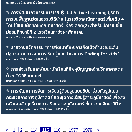
ดอสแดส : 2 มี.ค. 2568 เปิดอ่าน 99683 ครั้ง
✎
การพัฒนากิจกรรมการเรียนรู้แบบ Active Learning บูรณา
การบนพื้นฐานวัฒนธรรมวิถีน่าน ในรายวิชาคณิตศาสตร์เพิ่มเติม 4
โดยใช้แบบฝึกทักษะคณิตศาสตร์ เรื่อง สถิติ(2) สำหรับนักเรียนชั้น
มัธยมศึกษาปีที่ 2 โรงเรียนท่าวังผาพิทยาคม
กวาง : 2 มี.ค. 2568 เปิดอ่าน 99781 ครั้ง
✎
รายงานนวัตกรรม "การพัฒนาทักษะการคิดเชิงคำนวณระดับ
ปฐมวัยโดยการจัดการเรียนรู้แบบ โครงการ Coding for kids"
ติ๊ก : 1 มี.ค. 2568 เปิดอ่าน 99932 ครั้ง
✎
การส่งเสริมและพัฒนานักเรียนที่มีพหุปัญญาหด้านวิทยาศาสตร์
ด้วย CORE model
นายธนกฤต ชุ่มชื่น : 1 มี.ค. 2568 เปิดอ่าน 99734 ครั้ง
✎
การพัฒนาการจัดการเรียนรู้ด้วยรูปแบบซิปปาร่วมกับรูปแบบ
กระบวนการทางภูมิศาสตร์ และชุดการเรียนรู้สาระภูมิศาสตร์ เพื่อส่ง
เสริมผลสัมฤทธิ์ทางการเรียนสาระภูมิศาสตร์ ชั้นประถมศึกษาปีที่ 6
นางไพรินทร์ เสนหล้า : 1 มี.ค. 2568 เปิดอ่าน 99720 ครั้ง
<
1
2
...
114
115
116
...
1977
1978
>