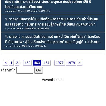
ทักษะคณิตศาสตร์เรื่องลำดับและอนุกรม ชั้นมัธยมศึกษาปีที่ 5
โรงเรียนแม่จะเราวิทยาคม
annonline : 21 มี.ค. 2565 เปิดอ่าน 103396 ครั้ง
✎
รายงานผลการใช้แบบฝึกทักษะการอ่านและการเขียนคำที่ประสม
สระเสียงยาว กลุ่มสาระการเรียนรู้ภาษาไทย ชั้นประถมศึกษาปีที่ 1
ครูรอฮานา : 21 มี.ค. 2565 เปิดอ่าน 103281 ครั้ง
✎
รายงาน การประเมินโครงการบ้านใหม่ (จีนาภักดิ์วิทยา) โรงเรียน
ดี มีคุณภาพ : สู่โรงเรียนส่งเสริมสุขภาพด้วยสุขบัญญัติ 10 ประการ
suchat : 21 มี.ค. 2565 เปิดอ่าน 103290 ครั้ง
<
1
2
...
462
463
464
...
1977
1978
>
เลือกหน้า
Advertisement