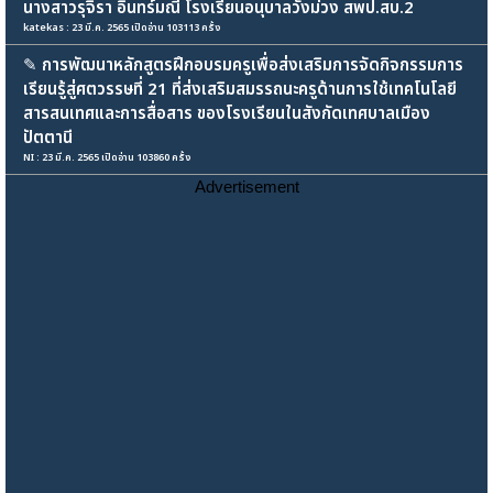
นางสาวรุจิรา อินทร์มณี โรงเรียนอนุบาลวังม่วง สพป.สบ.2
katekas : 23 มี.ค. 2565 เปิดอ่าน 103113 ครั้ง
✎
การพัฒนาหลักสูตรฝึกอบรมครูเพื่อส่งเสริมการจัดกิจกรรมการ
เรียนรู้สู่ศตวรรษที่ 21 ที่ส่งเสริมสมรรถนะครูด้านการใช้เทคโนโลยี
สารสนเทศและการสื่อสาร ของโรงเรียนในสังกัดเทศบาลเมือง
ปัตตานี
NI : 23 มี.ค. 2565 เปิดอ่าน 103860 ครั้ง
Advertisement