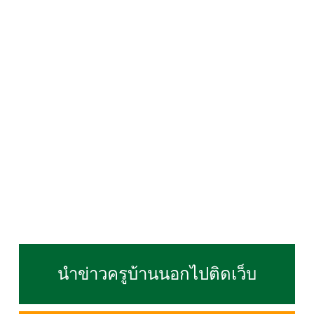
นำข่าวครูบ้านนอกไปติดเว็บ