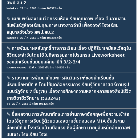
สพป.สบ.2
katekas : 22 มี.ค. 2565 เปิดอ่าน 103322 ครั้ง
✎
เผยแพร่ผลงานนวัตกรรมห้องเรียนคุณภาพ เรื่อง ต้นลานสาน
สัมพันธ์สู่ห้องเรียนคุณภาพ นางสาวจำปี เฟื่องวงค์ โรงเรียน
อนุบาลวังม่วง สพป.สบ.2
katekas : 22 มี.ค. 2565 เปิดอ่าน 103330 ครั้ง
✎
การพัฒนาผลสัมฤทธิ์ทางการเรียน เรื่อง ปฏิกิริยาเคมีและวัสดุใน
ชีวิตประจำวันโดยใช้ใบกิจกรรมจากโปรแกรม Liveworksheet
ของนักเรียนชั้นมัธยมศึกษาปีที่ 3/2-3/4
ดวงนภา พวงทอง : 22 มี.ค. 2565 เปิดอ่าน 104235 ครั้ง
✎
รายงานการพัฒนาทักษะการคิดวิเคราะห์ของนักเรียนชั้น
มัธยมศึกษาปีที่ 6 โดยใช้ชุดกิจกรรมการเรียนรู้วิทยาศาสตร์ตามรูป
แบบวัฏจักร 7 ขั้น(7E) เรื่องการศึกษาความหลากหลายของสิ่งมีชีวิต
รายวิชาชีววิทยา6 (ว33243)
ตา : 22 มี.ค. 2565 เปิดอ่าน 103406 ครั้ง
✎
ชื่อผลงาน การพัฒนาทักษะการอ่านภาษาอังกฤษเพื่อความเข้าใจ
โดยใช้ชุดการเรียนรู้ด้วยตนเองตามขั้นตอนของ MIA ชั้นประถม
ศึกษาปีที่ ๕ โรงเรียนบ้านบือแรง ชื่อผู้ศึกษา นายมูฮัมหมัดอัณดาลิฟ
แมเงาะ โรงเรียน โรงเ