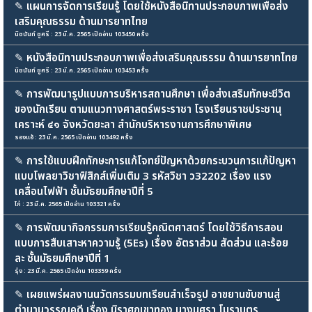
✎
แผนการจัดการเรียนรู้ โดยใช้หนังสือนิทานประกอบภาพเพื่อส่ง
เสริมคุณธรรม ด้านมารยาทไทย
นิชนันท์ ชูศรี : 23 มี.ค. 2565 เปิดอ่าน 103450 ครั้ง
✎
หนังสือนิทานประกอบภาพเพื่อส่งเสริมคุณธรรม ด้านมารยาทไทย
นิชนันท์ ชูศรี : 23 มี.ค. 2565 เปิดอ่าน 103453 ครั้ง
✎
การพัฒนารูปแบบการบริหารสถานศึกษา เพื่อส่งเสริมทักษะชีวิต
ของนักเรียน ตามแนวทางศาสตร์พระราชา โรงเรียนราชประชานุ
เคราะห์ ๔๑ จังหวัดยะลา สำนักบริหารงานการศึกษาพิเศษ
รองแอ้ : 23 มี.ค. 2565 เปิดอ่าน 103492 ครั้ง
✎
การใช้แบบฝึกทักษะการแก้โจทย์ปัญหาด้วยกระบวนการแก้ปัญหา
แบบโพลยาวิชาฟิสิกส์เพิ่มเติม 3 รหัสวิชา ว32202 เรื่อง แรง
เคลื่อนไฟฟ้า ชั้นมัธยมศึกษาปีที่ 5
ไก่ : 23 มี.ค. 2565 เปิดอ่าน 103321 ครั้ง
✎
การพัฒนากิจกรรมการเรียนรู้คณิตศาสตร์ โดยใช้วิธีการสอน
แบบการสืบเสาะหาความรู้ (5Es) เรื่อง อัตราส่วน สัดส่วน และร้อย
ละ ชั้นมัธยมศึกษาปีที่ 1
รุ่ง : 23 มี.ค. 2565 เปิดอ่าน 103359 ครั้ง
✎
เผยแพร่ผลงานนวัตกรรมบทเรียนสำเร็จรูป อาขยานขับขานสู่
ตำนานวรรณคดี เรื่อง นิราศภูเขาทอง นางนุศรา โมราบุตร