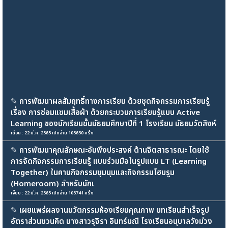
✎
การพัฒนาผลสัมฤทธิ์ทางการเรียน ด้วยชุดกิจกรรมการเรียนรู้
เรื่อง การซ่อมแซมเสื้อผ้า ด้วยกระบวนการเรียนรู้แบบ Active
Learning ของนักเรียนชั้นมัธยมศึกษาปีที่ 1 โรงเรียน มัธยมวัดสิงห์
เดือน : 22 มี.ค. 2565 เปิดอ่าน 103630 ครั้ง
✎
การพัฒนาคุณลักษณะอันพึงประสงค์ ด้านจิตสาธารณะ โดยใช้
การจัดกิจกรรมการเรียนรู้ แบบร่วมมือในรูปแบบ LT (Learning
Together) ในคาบกิจกรรมชุมนุมและกิจกรรมโฮมรูม
(Homeroom) สำหรับนักเ
เจี๊ยบ : 22 มี.ค. 2565 เปิดอ่าน 103741 ครั้ง
✎
เผยแพร่ผลงานนวัตกรรมห้องเรียนคุณภาพ บทเรียนสำเร็จรูป
อัตราส่วนชวนคิด นางสาวรุจิรา อินทร์มณี โรงเรียนอนุบาลวังม่วง