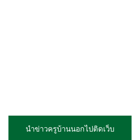
นำข่าวครูบ้านนอกไปติดเว็บ