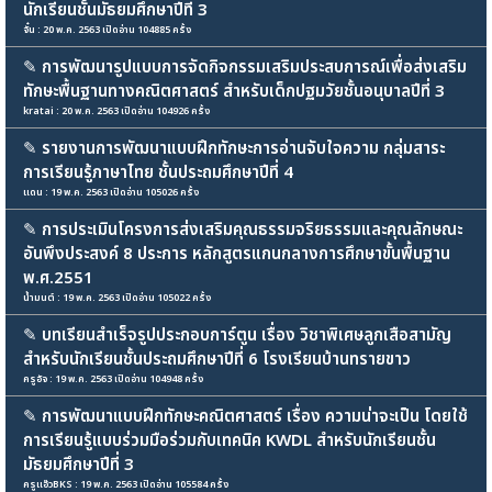
นักเรียนชั้นมัธยมศึกษาปีที่ 3
จั๋น : 20 พ.ค. 2563 เปิดอ่าน 104885 ครั้ง
✎
การพัฒนารูปแบบการจัดกิจกรรมเสริมประสบการณ์เพื่อส่งเสริม
ทักษะพื้นฐานทางคณิตศาสตร์ สำหรับเด็กปฐมวัยชั้นอนุบาลปีที่ 3
kratai : 20 พ.ค. 2563 เปิดอ่าน 104926 ครั้ง
✎
รายงานการพัฒนาแบบฝึกทักษะการอ่านจับใจความ กลุ่มสาระ
การเรียนรู้ภาษาไทย ชั้นประถมศึกษาปีที่ 4
แดน : 19 พ.ค. 2563 เปิดอ่าน 105026 ครั้ง
✎
การประเมินโครงการส่งเสริมคุณธรรมจริยธรรมและคุณลักษณะ
อันพึงประสงค์ 8 ประการ หลักสูตรแกนกลางการศึกษาขั้นพื้นฐาน
พ.ศ.2551
น้ำมนต์ : 19 พ.ค. 2563 เปิดอ่าน 105022 ครั้ง
✎
บทเรียนสำเร็จรูปประกอบการ์ตูน เรื่อง วิชาพิเศษลูกเสือสามัญ
สำหรับนักเรียนชั้นประถมศึกษาปีที่ 6 โรงเรียนบ้านทรายขาว
ครูอัจ : 19 พ.ค. 2563 เปิดอ่าน 104948 ครั้ง
✎
การพัฒนาแบบฝึกทักษะคณิตศาสตร์ เรื่อง ความน่าจะเป็น โดยใช้
การเรียนรู้แบบร่วมมือร่วมกับเทคนิค KWDL สำหรับนักเรียนชั้น
มัธยมศึกษาปีที่ 3
ครูแอ๊วBKS : 19 พ.ค. 2563 เปิดอ่าน 105584 ครั้ง