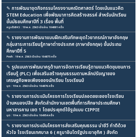
✎
การพัฒนาชุดกิจกรรมโครงงานคณิตศาสตร์ โดยเน้นแนวคิด
STEM Education เพื่อพัฒนาการคิดสร้างสรรค์ สำหรับนักเรียน
ชั้นมัธยมศึกษาปีที่ 3 เรื่อง พื้นที่
ครูแอ๊วBKS : 19 พ.ค. 2563 เปิดอ่าน 104881 ครั้ง
✎
รายงานการพัฒนาแบบฝึกเสริมทักษะชุดไวยากรณ์ภาษาอังกฤษ
กลุ่มสาระการเรียนรู้ภาษาต่างประเทศ (ภาษาอังกฤษ) ชั้นประถม
ศึกษาปีที่ 5
Pooh : 19 พ.ค. 2563 เปิดอ่าน 104875 ครั้ง
✎
รูปแบบการพัฒนาครูด้านการจัดการเรียนรู้ตามแนวคิดชุมชนการ
เรียนรู้ (PLC) เพื่อเสริมสร้างคุณธรรมตามหลักปรัชญาของ
เศรษฐกิจพอเพียงของนักเรียน โรงเรียนบ้
บุต : 19 พ.ค. 2563 เปิดอ่าน 104876 ครั้ง
✎
รายงานการประเมินโครงการโรงเรียนปลอดขยะของโรงเรียน
บ้านหนองปลิง สังกัดสำนักงานเขตพื้นที่การศึกษาประถมศึกษา
มหาสารคาม เขต 1 โดยประยุกต์ใช้รูปแบบ CIPPIE
บุต : 19 พ.ค. 2563 เปิดอ่าน 104954 ครั้ง
✎
รายงานการประเมินโครงการส่งเสริมคุณธรรม นำชีวี ทำดีด้วย
หัวใจ โรงเรียนเทศบาล 6 ( ครูบาอินโตรัฐประชาอุทิศ ) สังกัด