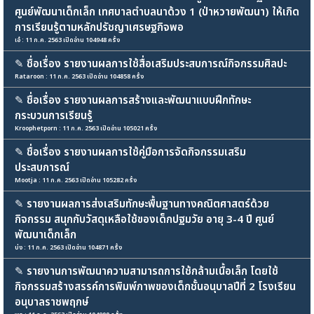
ศูนย์พัฒนาเด็กเล็ก เทศบาลตำบลนาด้วง 1 (ป่าหวายพัฒนา) ให้เกิด
การเรียนรู้ตามหลักปรัชญาเศรษฐกิจพอ
เอ๋ : 11 ก.ค. 2563 เปิดอ่าน 104948 ครั้ง
✎
ชื่อเรื่อง รายงานผลการใช้สื่อเสริมประสบการณ์กิจกรรมศิลปะ
Rataroon : 11 ก.ค. 2563 เปิดอ่าน 104858 ครั้ง
✎
ชื่อเรื่อง รายงานผลการสร้างและพัฒนาแบบฝึกทักษะ
กระบวนการเรียนรู้
Kroophetporn : 11 ก.ค. 2563 เปิดอ่าน 105021 ครั้ง
✎
ชื่อเรื่อง รายงานผลการใช้คู่มือการจัดกิจกรรมเสริม
ประสบการณ์
Mootja : 11 ก.ค. 2563 เปิดอ่าน 105282 ครั้ง
✎
รายงานผลการส่งเสริมทักษะพื้นฐานทางคณิตศาสตร์ด้วย
กิจกรรม สนุกกับวัสดุเหลือใช้ของเด็กปฐมวัย อายุ 3-4 ปี ศูนย์
พัฒนาเด็กเล็ก
บ่ง : 11 ก.ค. 2563 เปิดอ่าน 104871 ครั้ง
✎
รายงานการพัฒนาความสามารถการใช้กล้ามเนื้อเล็ก โดยใช้
กิจกรรมสร้างสรรค์การพิมพ์ภาพของเด็กชั้นอนุบาลปีที่ 2 โรงเรียน
อนุบาลราชพฤกษ์