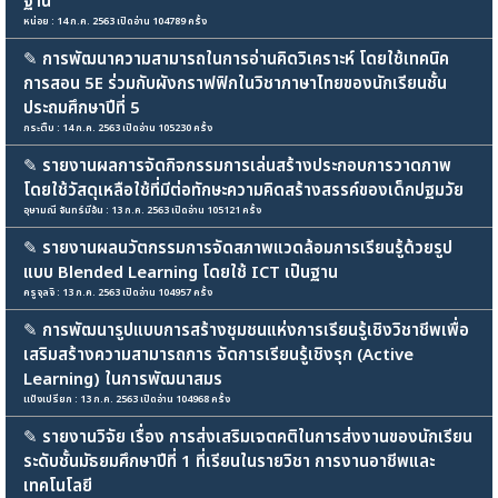
ฐาน
หน่อย : 14 ก.ค. 2563 เปิดอ่าน 104789 ครั้ง
✎
การพัฒนาความสามารถในการอ่านคิดวิเคราะห์ โดยใช้เทคนิค
การสอน 5E ร่วมกับผังกราฟฟิกในวิชาภาษาไทยของนักเรียนชั้น
ประถมศึกษาปีที่ 5
กระติ๊บ : 14 ก.ค. 2563 เปิดอ่าน 105230 ครั้ง
✎
รายงานผลการจัดกิจกรรมการเล่นสร้างประกอบการวาดภาพ
โดยใช้วัสดุเหลือใช้ที่มีต่อทักษะความคิดสร้างสรรค์ของเด็กปฐมวัย
อุษามณี จันทร์มีอ้น : 13 ก.ค. 2563 เปิดอ่าน 105121 ครั้ง
✎
รายงานผลนวัตกรรมการจัดสภาพแวดล้อมการเรียนรู้ด้วยรูป
แบบ Blended Learning โดยใช้ ICT เป็นฐาน
ครูจุลจิ : 13 ก.ค. 2563 เปิดอ่าน 104957 ครั้ง
✎
การพัฒนารูปแบบการสร้างชุมชนแห่งการเรียนรู้เชิงวิชาชีพเพื่อ
เสริมสร้างความสามารถการ จัดการเรียนรู้เชิงรุก (Active
Learning) ในการพัฒนาสมร
แป้งเปรียก : 13 ก.ค. 2563 เปิดอ่าน 104968 ครั้ง
✎
รายงานวิจัย เรื่อง การส่งเสริมเจตคติในการส่งงานของนักเรียน
ระดับชั้นมัธยมศึกษาปีที่ 1 ที่เรียนในรายวิชา การงานอาชีพและ
เทคโนโลยี