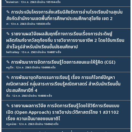
์ีNuiwiran : 13 ก.ค. 2563 เปิดอ่าน 105104 ครั้ง
✎
การประเมินโครงการส่งเสริมนิสัยรักการอ่านโรงเรียนบ้านสุเม่น
สังกัดสำนักงานเขตพื้นที่การศึกษาประถมศึกษาสุโขทัย เขต 2
วา : 13 ก.ค. 2563 เปิดอ่าน 105030 ครั้ง
✎
รายงานผลวิจัยผลสัมฤทธิ์ทางการเรียนเรื่องการประดิษฐ์
ผลิตภัณฑ์จากวัสดุท้องถิ่น รายวิชาการงานอาชีพ 2 โดยใช้บทเรียน
สำเร็จรูปสำหรับนักเรียนชั้นมัธยมศึกษาป
ballsabay : 13 ก.ค. 2563 เปิดอ่าน 104887 ครั้ง
✎
การพัฒนาการจัดการเรียนรู้โดยการสอนแนะให้รู้คิด (CGI)
ครูติ๊ก : 12 ก.ค. 2563 เปิดอ่าน 104998 ครั้ง
✎
การพัฒนาชุดกิจกรรมการเรียนรู้ เรื่อง การแก้โจทย์ปัญหา
คณิตศาสตร์ กลุ่มสาระการเรียนรู้คณิตศาสตร์ สำหรับนักเรียนชั้น
ประถมศึกษาปีที่ 4
ติ๋ม : 12 ก.ค. 2563 เปิดอ่าน 104880 ครั้ง
✎
รายงานผลการวิจัย การจัดการเรียนรู้โดยใช้วิธีการเรียนแบบ
เปิด (Open Approach) รายวิชาประวัติศาสตร์ไทย 1 ส31102
เรื่อง ความเป็นมาของชนชาติไ
ครูหน่อย : 12 ก.ค. 2563 เปิดอ่าน 104942 ครั้ง