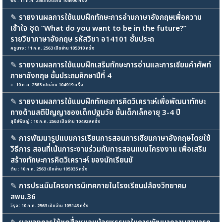
พร : 11 ก.ค. 2563 เปิดอ่าน 104900 ครั้ง
✎
รายงานผลการใช้แบบฝึกทักษะการอ่านภาษาอังกฤษเพื่อความ
เข้าใจ ชุด “What do you want to be in the future?”
รายวิชาภาษาอังกฤษ รหัสวิชา อ14101 ชั้นประถ
ครูนาง : 11 ก.ค. 2563 เปิดอ่าน 105310 ครั้ง
✎
รายงานผลการใช้แบบฝึกเสริมทักษะการอ่านและการเขียนคำศัพท์
ภาษาอังกฤษ ชั้นประถมศึกษาปีที่ 4
วิ : 10 ก.ค. 2563 เปิดอ่าน 104919 ครั้ง
✎
รายงานผลการใช้แบบฝึกทักษะการคิดวิเคราะห์เพื่อพัฒนาทักษะ
ทางด้านสติปัญญาของเด็กปฐมวัย ชั้นเด็กเล็กอายุ 3-4 ปี
สุรีย์พิชญ์ : 10 ก.ค. 2563 เปิดอ่าน 104929 ครั้ง
✎
การพัฒนารูปแบบการเรียนการสอนการเขียนภาษาอังกฤษโดยใช้
วิธีการ สอนที่เน้นภาระงานร่วมกับการสอนแบบโครงงาน เพื่อเสริม
สร้างทักษะการคิดวิเคราะห์ ของนักเรียนชั
ต้น : 10 ก.ค. 2563 เปิดอ่าน 105035 ครั้ง
✎
การประเมินโครงการนิเทศภายในโรงเรียนปล้องวิทยาคม
สพม.36
วิรุจ : 10 ก.ค. 2563 เปิดอ่าน 105143 ครั้ง