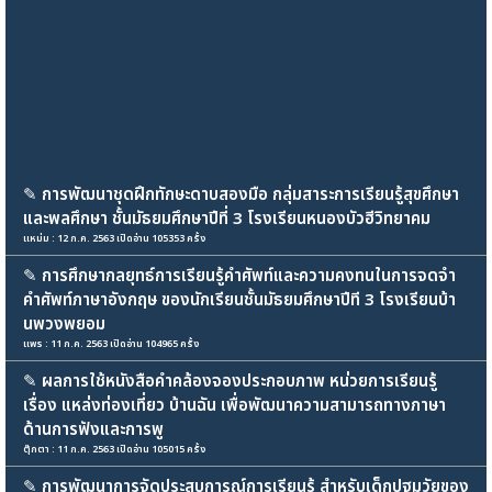
✎
การพัฒนาชุดฝึกทักษะดาบสองมือ กลุ่มสาระการเรียนรู้สุขศึกษา
และพลศึกษา ชั้นมัธยมศึกษาปีที่ 3 โรงเรียนหนองบัวฮีวิทยาคม
แหม่ม : 12 ก.ค. 2563 เปิดอ่าน 105353 ครั้ง
✎
การศึกษากลยุทธ์การเรียนรู้คำศัพท์และความคงทนในการจดจำ
คำศัพท์ภาษาอังกฤษ ของนักเรียนชั้นมัธยมศึกษาปีที 3 โรงเรียนบ้า
นพวงพยอม
แพร : 11 ก.ค. 2563 เปิดอ่าน 104965 ครั้ง
✎
ผลการใช้หนังสือคำคล้องจองประกอบภาพ หน่วยการเรียนรู้
เรื่อง แหล่งท่องเที่ยว บ้านฉัน เพื่อพัฒนาความสามารถทางภาษา
ด้านการฟังและการพู
ตุ๊กตา : 11 ก.ค. 2563 เปิดอ่าน 105015 ครั้ง
✎
การพัฒนาการจัดประสบการณ์การเรียนรู้ สำหรับเด็กปฐมวัยของ