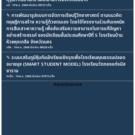
หมี : 19 พ.ย. 2568 เปิดอ่าน 99727 ครั้ง
✎
การพัฒนารูปแบบการจัดการเรียนรู้วิทยาศาสตร์ ตามแนวคิด
ทฤษฎีการสร้าง ความรู้ด้วยตนเอง โดยใช้โครงงานร่วมกับเทคนิค
การสืบเสาะหาความรู้ เพื่อส่งเสริมความสามารถในการแก้ปัญหา
อย่างสร้างสรรค์ ของนักเรียนชั้นประถมศึกษาปีที่ 5 โรงเรียนบ้าน
ห้วยหุงเกลือ จังหวัดนคร
แจ็ค : 19 พ.ย. 2568 เปิดอ่าน 98028 ครั้ง
✎
ระบบเสริมภูมิคุ้มกันนักเรียนเชิงรุกเพื่อโรงเรียนคุณธรรมปลอด
อบายมุข (SMART STUDENT MODEL) โรงเรียนวัดทองแท่งนิส
ยาราม
ไตตั้น : 19 พ.ย. 2568 เปิดอ่าน 97972 ครั้ง
Advertisement