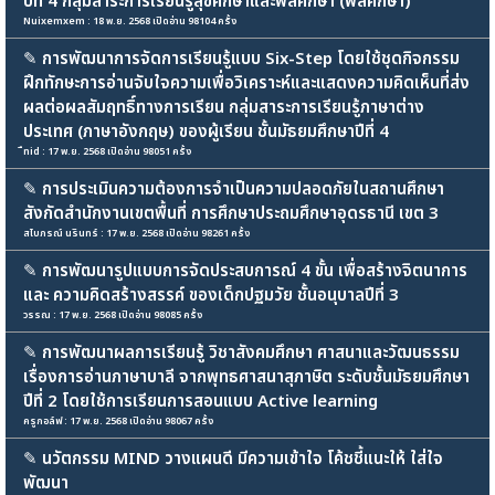
ปีที่ 4 กลุ่มสาระการเรียนรู้สุขศึกษาและพลศึกษา (พลศึกษา)
Nuixemxem : 18 พ.ย. 2568 เปิดอ่าน 98104 ครั้ง
✎
การพัฒนาการจัดการเรียนรู้แบบ Six-Step โดยใช้ชุดกิจกรรม
ฝึกทักษะการอ่านจับใจความเพื่อวิเคราะห์และแสดงความคิดเห็นที่ส่ง
ผลต่อผลสัมฤทธิ์ทางการเรียน กลุ่มสาระการเรียนรู้ภาษาต่าง
ประเทศ (ภาษาอังกฤษ) ของผู้เรียน ชั้นมัธยมศึกษาปีที่ 4
ืnid : 17 พ.ย. 2568 เปิดอ่าน 98051 ครั้ง
✎
การประเมินความต้องการจำเป็นความปลอดภัยในสถานศึกษา
สังกัดสำนักงานเขตพื้นที่ การศึกษาประถมศึกษาอุดรธานี เขต 3
สไบภรณ์ นรินทร์ : 17 พ.ย. 2568 เปิดอ่าน 98261 ครั้ง
✎
การพัฒนารูปแบบการจัดประสบการณ์ 4 ขั้น เพื่อสร้างจิตนาการ
และ ความคิดสร้างสรรค์ ของเด็กปฐมวัย ชั้นอนุบาลปีที่ 3
วรรณ : 17 พ.ย. 2568 เปิดอ่าน 98085 ครั้ง
✎
การพัฒนาผลการเรียนรู้ วิชาสังคมศึกษา ศาสนาและวัฒนธรรม
เรื่องการอ่านภาษาบาลี จากพุทธศาสนาสุภาษิต ระดับชั้นมัธยมศึกษา
ปีที่ 2 โดยใช้การเรียนการสอนแบบ Active learning
ครูกอล์ฟ : 17 พ.ย. 2568 เปิดอ่าน 98067 ครั้ง
✎
นวัตกรรม MIND วางแผนดี มีความเข้าใจ โค้ชชี้แนะให้ ใส่ใจ
พัฒนา