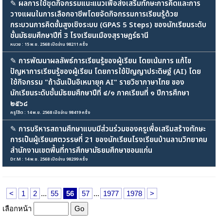
✎
ผลการใช้ชุดกิจกรรมแนะแนวเพื่อส่งเสริมทักษะการคิดและการ
วางแผนในการเลือกอาชีพโดยจัดกิจกรรมการเรียนรู้ด้วย
กระบวนการคิดขั้นสูงเชิงระบบ (GPAS 5 Steps) ของนักเรียนระดับ
ชั้นมัธยมศึกษาปีที่ 3 โรงเรียนเมืองสุราษฎร์ธานี
หมวย : 15 พ.ย. 2568 เปิดอ่าน 98211 ครั้ง
✎
การพัฒนาผลลัพธ์การเรียนรู้ของผู้เรียน โดยเน้นการ แก้ไข
ปัญหาการเรียนรู้ของผู้เรียน โดยการใช้ปัญญาประดิษฐ์ (AI) โดย
ใช้กิจกรรม "ถ้าฉันเป็นอิเหนายุค AI" รายวิชาภาษาไทย ของ
นักเรียนระดับชั้นมัธยมศึกษาปีที่ ๔/๑ ภาคเรียนที่ ๑ ปีการศึกษา
๒๕๖๘
ครูโอ๊ต : 14 พ.ย. 2568 เปิดอ่าน 98419 ครั้ง
✎
การบริหารสถานศึกษาแบบมีส่วนร่วมของครูเพื่อเสริมสร้างทักษะ
การเป็นผู้เรียนศตวรรษที่ 21 ของนักเรียนโรงเรียนบ้านลานวิทยาคม
สำนักงานเขตพื้นที่การศึกษามัธยมศึกษาขอนแก่น
Dr.M : 14 พ.ย. 2568 เปิดอ่าน 98299 ครั้ง
<
1
2
...
55
56
57
...
1977
1978
>
เลือกหน้า