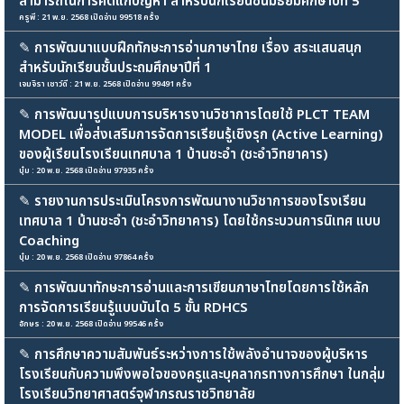
สามารถในการคิดแก้ปัญหา สำหรับนักเรียนชั้นมัธยมศึกษาปีที่ 5
ครูพี : 21 พ.ย. 2568 เปิดอ่าน 99518 ครั้ง
✎
การพัฒนาแบบฝึกทักษะการอ่านภาษาไทย เรื่อง สระแสนสนุก
สำหรับนักเรียนชั้นประถมศึกษาปีที่ 1
เจมจิรา เชาว์ดี : 21 พ.ย. 2568 เปิดอ่าน 99491 ครั้ง
✎
การพัฒนารูปแบบการบริหารงานวิชาการโดยใช้ PLCT TEAM
MODEL เพื่อส่งเสริมการจัดการเรียนรู้เชิงรุก (Active Learning)
ของผู้เรียนโรงเรียนเทศบาล 1 บ้านชะอำ (ชะอำวิทยาคาร)
บุ๋ม : 20 พ.ย. 2568 เปิดอ่าน 97935 ครั้ง
✎
รายงานการประเมินโครงการพัฒนางานวิชาการของโรงเรียน
เทศบาล 1 บ้านชะอำ (ชะอำวิทยาคาร) โดยใช้กระบวนการนิเทศ แบบ
Coaching
บุ๋ม : 20 พ.ย. 2568 เปิดอ่าน 97864 ครั้ง
✎
การพัฒนาทักษะการอ่านและการเขียนภาษาไทยโดยการใช้หลัก
การจัดการเรียนรู้แบบบันได 5 ขั้น RDHCS
อักษร : 20 พ.ย. 2568 เปิดอ่าน 99546 ครั้ง
✎
การศึกษาความสัมพันธ์ระหว่างการใช้พลังอำนาจของผู้บริหาร
โรงเรียนกับความพึงพอใจของครูและบุคลากรทางการศึกษา ในกลุ่ม
โรงเรียนวิทยาศาสตร์จุฬาภรณราชวิทยาลัย