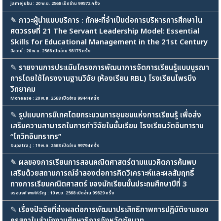
jamejubu : 20 พ.ย. 2568 เปิดอ่าน 99572 ครั้ง
✎
ภาวะผู้นำแบบบริการ : ทักษะที่จำเป็นต่อการบริหารการศึกษาใน
ศตวรรษที่ 21 The Servant Leadership Model: Essential
Skills for Educational Management in the 21st Century
อัลวานี : 20 พ.ย. 2568 เปิดอ่าน 98173 ครั้ง
✎
รายงานการประเมินโครงการพัฒนาการจัดการเรียนรู้แบบบูรณา
การโดยใช้โครงงานฐานวิจัย (ห้องเรียน RBL) โรงเรียนไพรบึง
วิทยาคม
Monease : 20 พ.ย. 2568 เปิดอ่าน 99444 ครั้ง
✎
รูปแบบการนิเทศโดยกระบวนการชุมชนแห่งการเรียนรู้ เพื่อส่ง
เสริมความสามารถในการทำวิจัยในชั้นเรียน โรงเรียนวัดอินทาราม
“โกวิทอินทราทร”
Supatra.J : 19 พ.ย. 2568 เปิดอ่าน 99794 ครั้ง
✎
ผลของการเรียนการสอนคณิตศาสตร์ตามแนวคิดการค้นพบ
เสริมด้วยสถานการณ์จำลองต่อการคิดวิเคราะห์และผลสัมฤทธิ์
ทางการเรียนคณิตศาสตร์ ของนักเรียนชั้นประถมศึกษาปีที่ 3
อรอนงค์ พงศ์หิรัญ : 19 พ.ย. 2568 เปิดอ่าน 99829 ครั้ง
✎
เรื่องปัจจัยที่ส่งผลต่อการพัฒนาประสิทธิภาพการปฏิบัติงานของ
คุรุสภาในสำนักงานศึกษาธิการจังหวัดชัยนาท