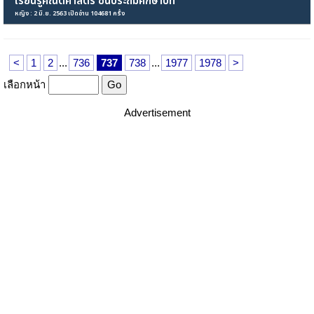
เรียนรู้คณิตศาสตร์ ชั้นประถมศึกษาปีที่
หญิง : 2 มิ.ย. 2563 เปิดอ่าน 104681 ครั้ง
<
1
2
...
736
737
738
...
1977
1978
>
เลือกหน้า
Advertisement