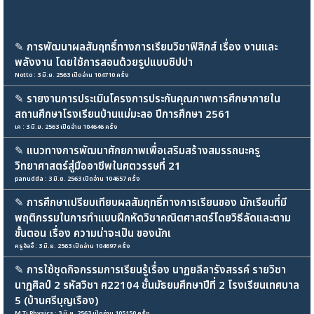
✎
การพัฒนาผลสัมฤทธิ์ทางการเรียนวิชาฟิสิกส์ เรื่อง งานและ
พลังงาน โดยใช้การสอนด้วยรูปแบบซิปปา
Notto : 3 มิ.ย. 2563 เปิดอ่าน 104710 ครั้ง
✎
รายงานการประเมินโครงการประกันคุณภาพการศึกษาภายใน
สถานศึกษาโรงเรียนบ้านแม่มะลอ ปีการศึกษา 2561
เค : 3 มิ.ย. 2563 เปิดอ่าน 104646 ครั้ง
✎
แนวทางการพัฒนาศักยภาพเพื่อเสริมสร้างสมรรถนะครู
วิทยาศาสตร์สู่มืออาชีพในศตวรรษที่ 21
panudda : 3 มิ.ย. 2563 เปิดอ่าน 104657 ครั้ง
✎
การศึกษาเปรียบเทียบผลสัมฤทธิ์ทางการเรียนของ นักเรียนที่มี
พฤติกรรมในการทำแบบฝึกหัดวิชาคณิตศาสตร์โดยวิธีลัดและตาม
ขั้นตอน เรื่อง ความน่าจะเป็น ของนักเ
ครูจ้อจี้ : 3 มิ.ย. 2563 เปิดอ่าน 104697 ครั้ง
✎
การใช้ชุดกิจกรรมการเรียนรู้เรื่อง นาฏยลีลารังสรรค์ รายวิชา
นาฏศิลป์ 2 รหัสวิชา ศ22104 ชั้นมัธยมศึกษาปีที่ 2 โรงเรียนเทศบาล
5 (บ้านศรีบุญเรือง)
M Ti Physics : 3 มิ.ย. 2563 เปิดอ่าน 105150 ครั้ง