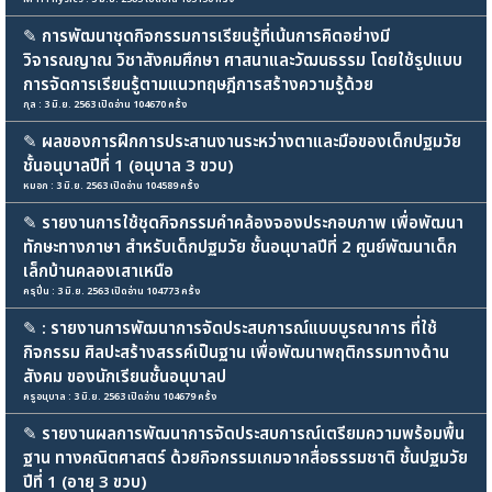
✎
การพัฒนาชุดกิจกรรมการเรียนรู้ที่เน้นการคิดอย่างมี
วิจารณญาณ วิชาสังคมศึกษา ศาสนาและวัฒนธรรม โดยใช้รูปแบบ
การจัดการเรียนรู้ตามแนวทฤษฎีการสร้างความรู้ด้วย
กุล : 3 มิ.ย. 2563 เปิดอ่าน 104670 ครั้ง
✎
ผลของการฝึกการประสานงานระหว่างตาและมือของเด็กปฐมวัย
ชั้นอนุบาลปีที่ 1 (อนุบาล 3 ขวบ)
หมอก : 3 มิ.ย. 2563 เปิดอ่าน 104589 ครั้ง
✎
รายงานการใช้ชุดกิจกรรมคำคล้องจองประกอบภาพ เพื่อพัฒนา
ทักษะทางภาษา สำหรับเด็กปฐมวัย ชั้นอนุบาลปีที่ 2 ศูนย์พัฒนาเด็ก
เล็กบ้านคลองเสาเหนือ
ครุปิ่น : 3 มิ.ย. 2563 เปิดอ่าน 104773 ครั้ง
✎
: รายงานการพัฒนาการจัดประสบการณ์แบบบูรณาการ ที่ใช้
กิจกรรม ศิลปะสร้างสรรค์เป็นฐาน เพื่อพัฒนาพฤติกรรมทางด้าน
สังคม ของนักเรียนชั้นอนุบาลป
ครูอนุบาล : 3 มิ.ย. 2563 เปิดอ่าน 104679 ครั้ง
✎
รายงานผลการพัฒนาการจัดประสบการณ์เตรียมความพร้อมพื้น
ฐาน ทางคณิตศาสตร์ ด้วยกิจกรรมเกมจากสื่อธรรมชาติ ชั้นปฐมวัย
ปีที่ 1 (อายุ 3 ขวบ)