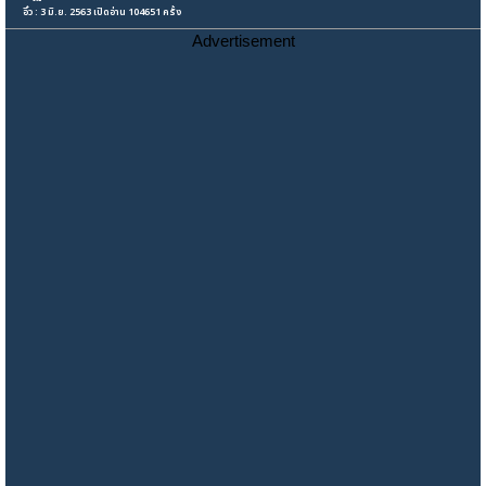
อิ๋ว : 3 มิ.ย. 2563 เปิดอ่าน 104651 ครั้ง
Advertisement