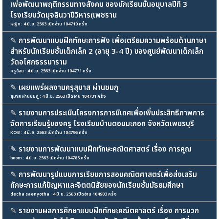
เพ่อพัฒนาพฤติกรรมทางสังคม ของนักเรียนชั้นอนุบาลปีที่ 3
โรงเรียนวัดมุจลินวาปีวิหาร(เพชราน
หญิง : 4 มิ.ย. 2563 เปิดอ่าน 104710 ครั้ง
✎
การพัฒนาแบบฝึกทักษะการฟัง เพื่อเตรียมความพร้อมด้านภาษา
สำหรับนักเรียนชั้นเด็กเล็ก 2 (อายุ 3-4 ปี) ของศูนย์พัฒนาเด็กเล็ก
วัดอโศกธรรมาราม
ครูอ้อย : 4 มิ.ย. 2563 เปิดอ่าน 104771 ครั้ง
✎
เผยแพร่ผลงานครุสุมาส ผ่านชมภู
สุมาส ผ่านชมภู : 4 มิ.ย. 2563 เปิดอ่าน 104731 ครั้ง
✎
รายงานการประเมินโครงการการนิเทศเพื่อเพิ่มประสิทธิภาพการ
จัดการเรียนรู้ของครู โรงเรียนบ้านดอนมะกอก จังหวัดเพชรบุรี
KOB : 4 มิ.ย. 2563 เปิดอ่าน 104796 ครั้ง
✎
รายงานการพัฒนาแบบฝึกทักษะคณิตศาสตร์ เรื่อง การคูณ
boom : 4 มิ.ย. 2563 เปิดอ่าน 104785 ครั้ง
✎
การพัฒนารูปแบบการเรียนการสอนคณิตศาสตร์เพื่อส่งเสริม
ทักษะการแก้ปัญหาและจิตตนิสัยของนักเรียนชั้นมัธยมศึกษา
decha saenyotha : 4 มิ.ย. 2563 เปิดอ่าน 104903 ครั้ง
✎
รายงานผลการศึกษาแบบฝึกทักษะคณิตศาสตร์ เรื่อง การบวก