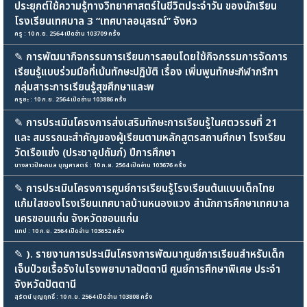
ประยุกต์ใช้ความรู้ทางวิทยาศาสตร์ในชีวิตประจำวัน ของนักเรียน
โรงเรียนเทศบาล 3 “เทศบาลอนุสรณ์” จังหว
ครู : 10 ก.ย. 2564 เปิดอ่าน 103709 ครั้ง
✎
การพัฒนากิจกรรมการเรียนการสอนโดยใช้กิจกรรมการจัดการ
เรียนรู้แบบร่วมมือที่เน้นทักษะปฏิบัติ เรื่อง เพิ่มพูนทักษะกีฬากรีฑา
กลุ่มสาระการเรียนรู้สุขศึกษาและพ
ครูยะ : 10 ก.ย. 2564 เปิดอ่าน 103886 ครั้ง
✎
การประเมินโครงการส่งเสริมทักษะการเรียนรู้ในศตวรรษที่ 21
และ สมรรถนะสำคัญของผู้เรียนตามหลักสูตรสถานศึกษา โรงเรียน
วัดเรือแข่ง (ประชาอุปถัมภ์) ปีการศึกษา
นางสาวปิยะกมล บุญศาสตร์ : 10 ก.ย. 2564 เปิดอ่าน 103676 ครั้ง
✎
การประเมินโครงการศูนย์การเรียนรู้โรงเรียนต้นแบบเด็กไทย
แก้มใสของโรงเรียนเทศบาลบ้านหนองแวง สำนักการศึกษาเทศบาล
นครขอนแก่น จังหวัดขอนแก่น
แทป : 10 ก.ย. 2564 เปิดอ่าน 103652 ครั้ง
✎
). รายงานการประเมินโครงการพัฒนาศูนย์การเรียนสำหรับเด็ก
เจ็บป่วยเรื้อรังในโรงพยาบาลปัตตานี ศูนย์การศึกษาพิเศษ ประจำ
จังหวัดปัตตานี
สุรัตน์ บุญฤทธิ์ : 10 ก.ย. 2564 เปิดอ่าน 103808 ครั้ง