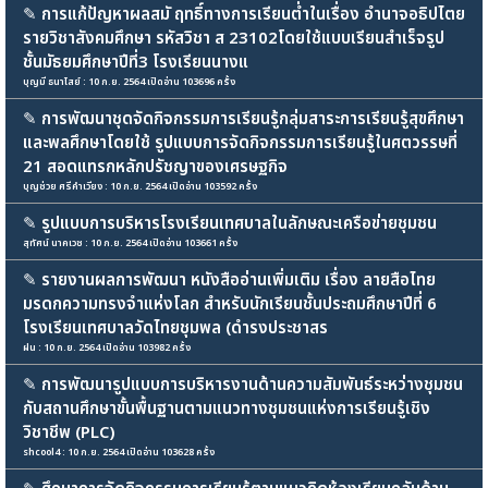
✎
การแก้ป้ญหาผลสมั ฤทธิ์ทางการเรียนต่ำในเรื่อง อำนาจอธิปไตย
รายวิชาสังคมศึกษา รหัสวิชา ส 23102โดยใช้แบบเรียนสำเร็จรูป
ชั้นมัธยมศึกษาปีที่3 โรงเรียนนางแ
บุญมี ธนาไสย์ : 10 ก.ย. 2564 เปิดอ่าน 103696 ครั้ง
✎
การพัฒนาชุดจัดกิจกรรมการเรียนรู้กลุ่มสาระการเรียนรู้สุขศึกษา
และพลศึกษาโดยใช้ รูปแบบการจัดกิจกรรมการเรียนรู้ในศตวรรษที่
21 สอดแทรกหลักปรัชญาของเศรษฐกิจ
บุญช่วย ศรีคำเวียง : 10 ก.ย. 2564 เปิดอ่าน 103592 ครั้ง
✎
รูปแบบการบริหารโรงเรียนเทศบาลในลักษณะเครือข่ายชุมชน
สุทัศน์ นาคเวช : 10 ก.ย. 2564 เปิดอ่าน 103661 ครั้ง
✎
รายงานผลการพัฒนา หนังสืออ่านเพิ่มเติม เรื่อง ลายสือไทย
มรดกความทรงจำแห่งโลก สำหรับนักเรียนชั้นประถมศึกษาปีที่ 6
โรงเรียนเทศบาลวัดไทยชุมพล (ดำรงประชาสร
ฝน : 10 ก.ย. 2564 เปิดอ่าน 103982 ครั้ง
✎
การพัฒนารูปแบบการบริหารงานด้านความสัมพันธ์ระหว่างชุมชน
กับสถานศึกษาขั้นพื้นฐานตามแนวทางชุมชนแห่งการเรียนรู้เชิง
วิชาชีพ (PLC)
shcool4 : 10 ก.ย. 2564 เปิดอ่าน 103628 ครั้ง