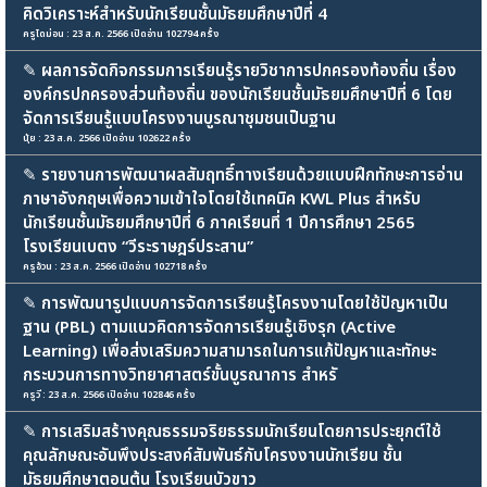
คิดวิเคราะห์สำหรับนักเรียนชั้นมัธยมศึกษาปีที่ 4
ครูไดม่อน : 23 ส.ค. 2566 เปิดอ่าน 102794 ครั้ง
✎
ผลการจัดกิจกรรมการเรียนรู้รายวิชาการปกครองท้องถิ่น เรื่อง
องค์กรปกครองส่วนท้องถิ่น ของนักเรียนชั้นมัธยมศึกษาปีที่ 6 โดย
จัดการเรียนรู้แบบโครงงานบูรณาชุมชนเป็นฐาน
นุ้ย : 23 ส.ค. 2566 เปิดอ่าน 102622 ครั้ง
✎
รายงานการพัฒนาผลสัมฤทธิ์ทางเรียนด้วยแบบฝึกทักษะการอ่าน
ภาษาอังกฤษเพื่อความเข้าใจโดยใช้เทคนิค KWL Plus สำหรับ
นักเรียนชั้นมัธยมศึกษาปีที่ 6 ภาคเรียนที่ 1 ปีการศึกษา 2565
โรงเรียนเบตง “วีระราษฎร์ประสาน”
ครูอ้วน : 23 ส.ค. 2566 เปิดอ่าน 102718 ครั้ง
✎
การพัฒนารูปแบบการจัดการเรียนรู้โครงงานโดยใช้ปัญหาเป็น
ฐาน (PBL) ตามแนวคิดการจัดการเรียนรู้เชิงรุก (Active
Learning) เพื่อส่งเสริมความสามารถในการแก้ปัญหาและทักษะ
กระบวนการทางวิทยาศาสตร์ขั้นบูรณาการ สำหรั
ครูวี : 23 ส.ค. 2566 เปิดอ่าน 102846 ครั้ง
✎
การเสริมสร้างคุณธรรมจริยธรรมนักเรียนโดยการประยุกต์ใช้
คุณลักษณะอันพึงประสงค์สัมพันธ์กับโครงงานนักเรียน ชั้น
มัธยมศึกษาตอนต้น โรงเรียนบัวขาว