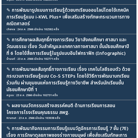
✎
การพัฒนารูปแบบการเรียนรู้ด้วยบทเรียนออนไลน์โดยใช้เทคนิค
การเรียนรู้แบบ i-KWL Plus+ เพื่อเสริมสร้างทักษะกระบวนการทาง
คณิตศาสตร์
cheva : 24 ส.ค. 2566 เปิดอ่าน 102582 ครั้ง
✎
การศึกษาผลสัมฤทธิ์ทางการเรียน วิชาสังคมศึกษา ศาสนา และ
วัฒนธรรม เรื่อง วันสำคัญและเทศกาลทางศาสนา ชั้นมัธยมศึกษาปี
ที่ 6 โดยใช้สื่อการเรียนรู้ในรูปแบบอินโฟกราฟิก (Infographic)
น้ำนนท์ : 23 ส.ค. 2566 เปิดอ่าน 102771 ครั้ง
✎
การพัฒนาผลสัมฤทธิ์ทางการเรียน เรื่อง เทคโนโลยีรอบตัว ด้วย
กระบวนการเรียนรู้แบบ Co-5 STEPs โดยใช้วิธีการพัฒนาบทเรียน
ร่วมกัน ผ่านชุมชนแห่งการเรียนรู้ทางวิชาชีพ สำหรับนักเรียนชั้น
มัธยมศึกษาปีที่ 1
ครูนน : 23 ส.ค. 2566 เปิดอ่าน 102731 ครั้ง
✎
ผลงานนวัตกรรมสร้างสรรค์คนดี ด้านการเรียนการสอน
โครงการโรงเรียนคุณธรรม สพฐ.
Krunut : 23 ส.ค. 2566 เปิดอ่าน 103038 ครั้ง
✎
การพัฒนากิจกรรมการเรียนรู้แบบวัฏจักรการเรียนรู้ 7 ขั้น (7E)
เรื่อง การรักษาดุลยภาพของร่างกายมนุษย์ เพื่อส่งเสริมทักษะการ