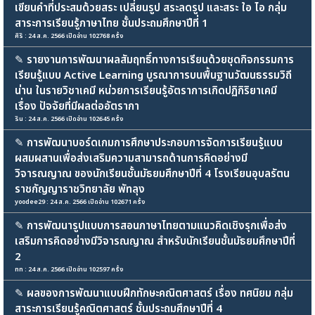
เขียนคำที่ประสมด้วยสระ เปลี่ยนรูป สระลดรูป และสระ ใอ ไอ กลุ่ม
สาระการเรียนรู้ภาษาไทย ชั้นประถมศึกษาปีที่ 1
ศิริ : 24 ส.ค. 2566 เปิดอ่าน 102768 ครั้ง
✎
รายงานการพัฒนาผลสัมฤทธิ์ทางการเรียนด้วยชุดกิจกรรมการ
เรียนรู้แบบ Active Learning บูรณาการบนพื้นฐานวัฒนธรรมวิถี
น่าน ในรายวิชาเคมี หน่วยการเรียนรู้อัตราการเกิดปฏิกิริยาเคมี
เรื่อง ปัจจัยที่มีผลต่ออัตรากา
ริน : 24 ส.ค. 2566 เปิดอ่าน 102645 ครั้ง
✎
การพัฒนาบอร์ดเกมการศึกษาประกอบการจัดการเรียนรู้แบบ
ผสมผสานเพื่อส่งเสริมความสามารถด้านการคิดอย่างมี
วิจารณญาณ ของนักเรียนชั้นมัธยมศึกษาปีที่ 4 โรงเรียนอุบลรัตน
ราชกัญญาราชวิทยาลัย พัทลุง
yoodee29 : 24 ส.ค. 2566 เปิดอ่าน 102671 ครั้ง
✎
การพัฒนารูปแบบการสอนภาษาไทยตามแนวคิดเชิงรุกเพื่อส่ง
เสริมการคิดอย่างมีวิจารณญาณ สำหรับนักเรียนชั้นมัธยมศึกษาปีที่
2
nn : 24 ส.ค. 2566 เปิดอ่าน 102597 ครั้ง
✎
ผลของการพัฒนาแบบฝึกทักษะคณิตศาสตร์ เรื่อง ทศนิยม กลุ่ม
สาระการเรียนรู้คณิตศาสตร์ ชั้นประถมศึกษาปีที่ 4