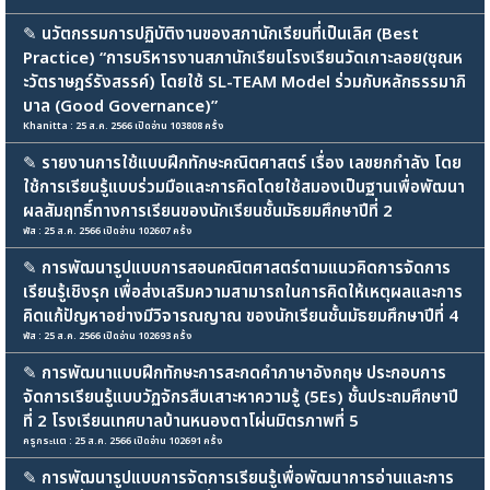
✎
นวัตกรรมการปฏิบัติงานของสภานักเรียนที่เป็นเลิศ (Best
Practice) “การบริหารงานสภานักเรียนโรงเรียนวัดเกาะลอย(ชุณห
ะวัตราษฎร์รังสรรค์) โดยใช้ SL-TEAM Model ร่วมกับหลักธรรมาภิ
บาล (Good Governance)”
Khanitta : 25 ส.ค. 2566 เปิดอ่าน 103808 ครั้ง
✎
รายงานการใช้แบบฝึกทักษะคณิตศาสตร์ เรื่อง เลขยกกำลัง โดย
ใช้การเรียนรู้แบบร่วมมือและการคิดโดยใช้สมองเป็นฐานเพื่อพัฒนา
ผลสัมฤทธิ์ทางการเรียนของนักเรียนชั้นมัธยมศึกษาปีที่ 2
พัส : 25 ส.ค. 2566 เปิดอ่าน 102607 ครั้ง
✎
การพัฒนารูปแบบการสอนคณิตศาสตร์ตามแนวคิดการจัดการ
เรียนรู้เชิงรุก เพื่อส่งเสริมความสามารถในการคิดให้เหตุผลและการ
คิดแก้ปัญหาอย่างมีวิจารณญาณ ของนักเรียนชั้นมัธยมศึกษาปีที่ 4
พัส : 25 ส.ค. 2566 เปิดอ่าน 102693 ครั้ง
✎
การพัฒนาแบบฝึกทักษะการสะกดคำภาษาอังกฤษ ประกอบการ
จัดการเรียนรู้แบบวัฏจักรสืบเสาะหาความรู้ (5Es) ชั้นประถมศึกษาปี
ที่ 2 โรงเรียนเทศบาลบ้านหนองตาโผ่นมิตรภาพที่ 5
ครูกระแต : 25 ส.ค. 2566 เปิดอ่าน 102691 ครั้ง
✎
การพัฒนารูปแบบการจัดการเรียนรู้เพื่อพัฒนาการอ่านและการ