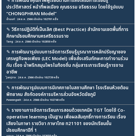
✎
การพัฒนาคุณภาพผู้เรียนด้านการส่งเสริมการเรียนรู้
ประวัติศาสตร์ หน้าที่พลเมือง คุณธรรม จริยธรรม โดยใช้รูปแบบ
“CHONGPHRAN Model”
น้ำนนท์ : 24 ส.ค. 2566 เปิดอ่าน 102781 ครั้ง
✎
วิธีการปฏิบัติที่เป็นเลิศ (Best Practice) สำนักงานเขตพื้นที่การ
ศึกษามัธยมศึกษานครศรีธรรมราช
Tang : 24 ส.ค. 2566 เปิดอ่าน 102850 ครั้ง
✎
การพัฒนารูปแบบการจัดการเรียนรู้บูรณาการหลักปรัชญาของ
เศรษฐกิจพอเพียง (LEC Model) เพื่อส่งเสริมทักษะการทำงานร่วม
กัน เรื่อง น้ำพริกสมุนไพรในท้องถิ่น กลุ่มสาระการเรียนรู้การงาน
อาชีพ
๋Janjira : 24 ส.ค. 2566 เปิดอ่าน 102739 ครั้ง
✎
การพัฒนารูปแบบการนิเทศภายในสถานศึกษา โรงเรียนห้วยต้อน
พิทยาคม สังกัดองค์การบริหารส่วนจังหวัดชัยภูมิ
Pawongwit : 24 ส.ค. 2566 เปิดอ่าน 102740 ครั้ง
✎
รายงานการจัดการเรียนการสอนด้วยเทคนิค TGT โดยใช้ Co-
operative learning เป็นฐาน เพื่อผลสัมฤทธิ์ทางการเรียน เรื่อง
เสียงในภาษา รายวิชา ภาษาไทย ท21101 ของนักเรียนชั้น
มัธยมศึกษาปีที่ 1
นฤมล : 24 ส.ค. 2566 เปิดอ่าน 102650 ครั้ง