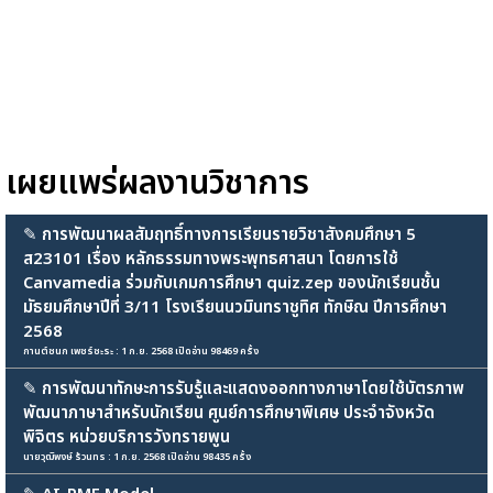
เผยแพร่ผลงานวิชาการ
✎
การพัฒนาผลสัมฤทธิ์ทางการเรียนรายวิชาสังคมศึกษา 5
ส23101 เรื่อง หลักธรรมทางพระพุทธศาสนา โดยการใช้
Canvamedia ร่วมกับเกมการศึกษา quiz.zep ของนักเรียนชั้น
มัธยมศึกษาปีที่ 3/11 โรงเรียนนวมินทราชูทิศ ทักษิณ ปีการศึกษา
2568
กานต์ชนก เพชร์ชะระ : 1 ก.ย. 2568 เปิดอ่าน 98469 ครั้ง
✎
การพัฒนาทักษะการรับรู้และแสดงออกทางภาษาโดยใช้บัตรภาพ
พัฒนาภาษาสำหรับนักเรียน ศูนย์การศึกษาพิเศษ ประจำจังหวัด
พิจิตร หน่วยบริการวังทรายพูน
นายวุฒิพงษ์ ร้วนทร : 1 ก.ย. 2568 เปิดอ่าน 98435 ครั้ง