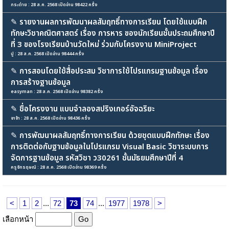
กระต่าย : 28 ส.ค. 2568 เปิดอ่าน 98422 ครั้ง
✎
รายงานผลการพัฒนาผลสัมฤทธิ์ทางการเรียน โดยใช้แบบฝึก
ทักษะวิชาคณิตศาสตร์ เรื่อง การหาร ของนักเรียนชั้นประถมศึกษาปี
ที่ 3 ของโรงเรียนบ้านวัดใหม่ ร่วมกับโครงงาน MiniProject
ปู : 28 ส.ค. 2568 เปิดอ่าน 98444 ครั้ง
✎
การสอนโดยใช้สื่อประสม วิชาการใช้โปรแกรมฐานข้อมูล เรื่อง
การสร้างฐานข้อมูล
easyman : 28 ส.ค. 2568 เปิดอ่าน 98382 ครั้ง
✎
ชื่อโครงงาน แบบจำลองสปริงเกอร์อัจฉริยะ
จาจ้า : 28 ส.ค. 2568 เปิดอ่าน 98436 ครั้ง
✎
การพัฒนาผลสัมฤทธิ์ทางการเรียน ด้วยชุดแบบฝึกทักษะ เรื่อง
การติดต่อกับฐานข้อมูลในโปรแกรม Visual Basic วิชาระบบการ
จัดการฐานข้อมูล รหัสวิชา ว30261 ชั้นมัธยมศึกษาปีที่ 4
ครูจักรฤษณ์ : 28 ส.ค. 2568 เปิดอ่าน 98369 ครั้ง
<
1
2
...
72
73
74
...
1977
1978
>
เลือกหน้า