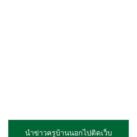
นำข่าวครูบ้านนอกไปติดเว็บ