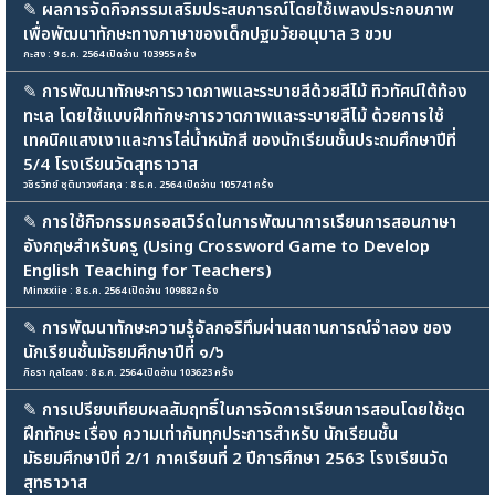
✎
ผลการจัดกิจกรรมเสริมประสบการณ์โดยใช้เพลงประกอบภาพ
เพื่อพัฒนาทักษะทางภาษาของเด็กปฐมวัยอนุบาล 3 ขวบ
กะสง : 9 ธ.ค. 2564 เปิดอ่าน 103955 ครั้ง
✎
การพัฒนาทักษะการวาดภาพและระบายสีด้วยสีไม้ ทิวทัศน์ใต้ท้อง
ทะเล โดยใช้แบบฝึกทักษะการวาดภาพและระบายสีไม้ ด้วยการใช้
เทคนิคแสงเงาและการไล่น้ำหนักสี ของนักเรียนชั้นประถมศึกษาปีที่
5/4 โรงเรียนวัดสุทธาวาส
วชิรวิทย์ ชุติมาวงศ์สกุล : 8 ธ.ค. 2564 เปิดอ่าน 105741 ครั้ง
✎
การใช้กิจกรรมครอสเวิร์ดในการพัฒนาการเรียนการสอนภาษา
อังกฤษสำหรับครู (Using Crossword Game to Develop
English Teaching for Teachers)
Minxxiie : 8 ธ.ค. 2564 เปิดอ่าน 109882 ครั้ง
✎
การพัฒนาทักษะความรู้อัลกอริทึมผ่านสถานการณ์จำลอง ของ
นักเรียนชั้นมัธยมศึกษาปีที่ ๑/๖
ภิธรา กุลไธสง : 8 ธ.ค. 2564 เปิดอ่าน 103623 ครั้ง
✎
การเปรียบเทียบผลสัมฤทธิ์ในการจัดการเรียนการสอนโดยใช้ชุด
ฝึกทักษะ เรื่อง ความเท่ากันทุกประการสำหรับ นักเรียนชั้น
มัธยมศึกษาปีที่ 2/1 ภาคเรียนที่ 2 ปีการศึกษา 2563 โรงเรียนวัด
สุทธาวาส