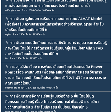
✎
การบริหารจัดการสภาพแวดล้อมในโรงเรียนที่ส่งเสริมการเรียนรู้
และส่งผลต่อคุณภาพการศึกษาของโรงเรียนบ้านศาลาน้ำ
อภิวิชญ์ เวชเตง : 7 ธ.ค. 2564 เปิดอ่าน 103540 ครั้ง
✎
การพัฒนารูปแบบการเรียนการสอนภาษาไทย ALAAT Model
เพื่อส่งเสริม ความสามารถในการอ่านอย่างมีวิจารณญาณ สำหรับ
นักเรียนชั้นมัธยมศึกษาปีที่ ๒
ครูผึ้ง : 7 ธ.ค. 2564 เปิดอ่าน 103834 ครั้ง
✎
การพัฒนาแบบฝึกทักษะการอ่านเชิงวิเคราะห์ กลุ่มสาระการเรียนรู้
ภาษาไทย โดยใช้ การจัดการเรียนรู้แบบกลุ่มร่วมมือเทคนิค STAD
สำหรับนักเรียนชั้นมัธยมศึกษาปีที่ ๒
ผึ้ง : 7 ธ.ค. 2564 เปิดอ่าน 103803 ครั้ง
✎
รายงานวิจัย เรื่อง การพัฒนาสื่อบทเรียนโปรแกรมสื่อ Power
Point เรื่อง งานเกษตร เพื่อยกผลสัมฤทธิ์ทางการเรียน วิชาการ
งานอาชีพ ของนักเรียนชั้นประถมศึกษาปีที่ 2/1 ผู้วิจัย นางสาววราง
คณา แสงวิโรจน์
ิboommerang184 : 7 ธ.ค. 2564 เปิดอ่าน 103817 ครั้ง
✎
การพัฒนาการจัดการเรียนรู้แบบวัฏจักร 5 ขั้น โดยใช้ชุด
กิจกรรมการเรียนรู้ เรื่อง โครงสร้างและหน้าที่ของพืช รายวิชา
ชีววิทยาเพิ่มเติม 3 สำหรับนักเรียน ชั้นมัธยมศึกษาปีที่ 5
นางกัลยา พรสอน : 7 ธ.ค. 2564 เปิดอ่าน 103462 ครั้ง