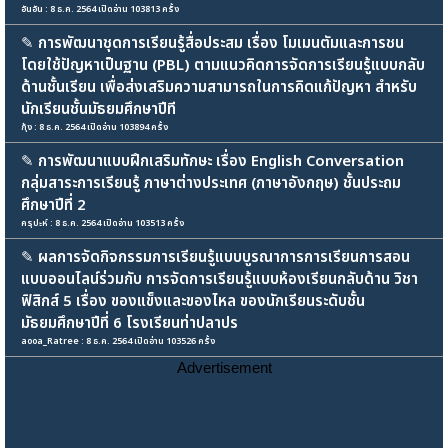
อันอัน : 8 ธ.ค. 2564 เปิดอ่าน 103813 ครั้ง
✎
การพัฒนาชุดการเรียนรู้สื่อประสม เรื่อง โมเมนตัมและการชน
โดยใช้ปัญหาเป็นฐาน (PBL) ตามแนวคิดการจัดการเรียนรู้แบบกลับ
ด้านชั้นเรียน เพื่อส่งเสริมความสามารถในการคิดแก้ปัญหา สำหรับ
นักเรียนชั้นมัธยมศึกษาปีที
กุ้ง : 8 ธ.ค. 2564 เปิดอ่าน 103894 ครั้ง
✎
การพัฒนาแบบฝึกเสริมทักษะ เรื่อง English Conversation
กลุ่มสาระการเรียนรู้ ภาษาต่างประเทศ (ภาษาอังกฤษ) ชั้นประถม
ศึกษาปีที่ 2
ครุปะห์ : 8 ธ.ค. 2564 เปิดอ่าน 103513 ครั้ง
✎
ผลการจัดกิจกรรมการเรียนรู้แบบบูรณาการการเรียนการสอน
แบบออนไลน์ร่วมกับ การจัดการเรียนรู้แบบห้องเรียนกลับด้าน วิชา
ฟิสิกส์ 5 เรื่อง ของแข็งและของไหล ของนักเรียนระดับชั้น
มัธยมศึกษาปีที่ 6 โรงเรียนท่าปลาปร
aooa_Ratree : 8 ธ.ค. 2564 เปิดอ่าน 103526 ครั้ง
Advertisement