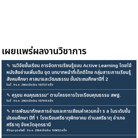
เผยแพร่ผลงานวิชาการ
✎
านวิจัยชั้นเรียน การจัดการเรียนรู้แบบ Active Learning โดยใช้
หนังสืออ่านเพิ่มเติม ชุด บทบาทหน้าที่เด็กดีไทย กลุ่มสาระการเรียนรู้
สังคมศึกษา ศาสนาและวัฒนธรรม ชั้นประถมศึกษาปีที่ 2
โมมี่ : 9 ธ.ค. 2564 เปิดอ่าน 103727 ครั้ง
✎
คุรุชน คนคุณธรรม” ตามโครงการโรงเรียนคุณธรรม สพฐ.
โมมี่ : 9 ธ.ค. 2564 เปิดอ่าน 107910 ครั้ง
✎
การพัฒนาทักษะการอ่านและการเขียนคำควบกล้ำ ร ล ในระดับชั้น
มัธยมศึกษา ปีที่ 1 โรงเรียนศรีธาตุพิทยาคม ตำบลศรีธาตุ อำเภอ
ศรีธาตุ จังหวัดอุดรธานี
ศิริกุล บุตรโพธิ์ : 9 ธ.ค. 2564 เปิดอ่าน 103652 ครั้ง