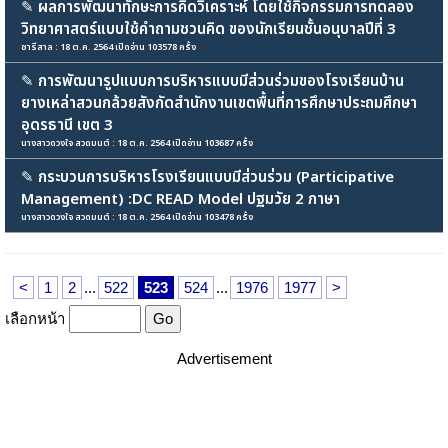
✎
ผลการพัฒนาทักษะการคิดวิเคราะห์ โดยใช้กิจกรรมการทดลอง
วิทยาศาสตร์แบบใช้คำถามชวนคิด ของนักเรียนชั้นอนุบาลปีที่ 3
ซารีสาล : 18 ต.ค. 2564 เปิดอ่าน 103578 ครั้ง
✎
การพัฒนารูปแบบการบริหารแบบมีส่วนร่วมของโรงเรียนบ้าน
ยางเหล่าสวนกล้วยสังกัดสำนักงานเขตพื้นที่การศึกษาประถมศึกษา
อุดรธานี เขต 3
นางสาวดวงใจ สวดมนต์ : 18 ต.ค. 2564 เปิดอ่าน 103687 ครั้ง
✎
กระบวนการบริหารโรงเรียนแบบมีส่วนร่วม (Participative
Management) :DC READ Model ปฐมวัย 2 ภาษา
นางสาวดวงใจ สวดมนต์ : 18 ต.ค. 2564 เปิดอ่าน 103478 ครั้ง
<
1
2
...
522
523
524
...
1976
1977
>
เลือกหน้า
Advertisement