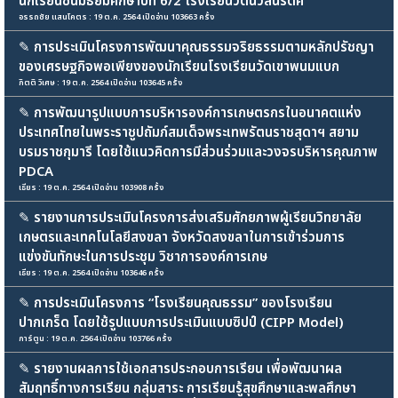
นักเรียนชั้นมัธยมศึกษาปีที่ 6/2 โรงเรียนวัดนวลนรดิศ
อรรถชัย แสนโคตร : 19 ต.ค. 2564 เปิดอ่าน 103663 ครั้ง
✎
การประเมินโครงการพัฒนาคุณธรรมจริยธรรมตามหลักปรัชญา
ของเศรษฐกิจพอเพียงของนักเรียนโรงเรียนวัดเขาพนมแบก
กิตติ วิเศษ : 19 ต.ค. 2564 เปิดอ่าน 103645 ครั้ง
✎
การพัฒนารูปแบบการบริหารองค์การเกษตรกรในอนาคตแห่ง
ประเทศไทยในพระราชูปถัมภ์สมเด็จพระเทพรัตนราชสุดาฯ สยาม
บรมราชกุมารี โดยใช้แนวคิดการมีส่วนร่วมและวงจรบริหารคุณภาพ
PDCA
เธียร : 19 ต.ค. 2564 เปิดอ่าน 103908 ครั้ง
✎
รายงานการประเมินโครงการส่งเสริมศักยภาพผู้เรียนวิทยาลัย
เกษตรและเทคโนโลยีสงขลา จังหวัดสงขลาในการเข้าร่วมการ
แข่งขันทักษะในการประชุม วิชาการองค์การเกษ
เธียร : 19 ต.ค. 2564 เปิดอ่าน 103646 ครั้ง
✎
การประเมินโครงการ “โรงเรียนคุณธรรม” ของโรงเรียน
ปากเกร็ด โดยใช้รูปแบบการประเมินแบบซิปป์ (CIPP Model)
การ์ตูน : 19 ต.ค. 2564 เปิดอ่าน 103766 ครั้ง
✎
รายงานผลการใช้เอกสารประกอบการเรียน เพื่อพัฒนาผล
สัมฤทธิ์ทางการเรียน กลุ่มสาระ การเรียนรู้สุขศึกษาและพลศึกษา