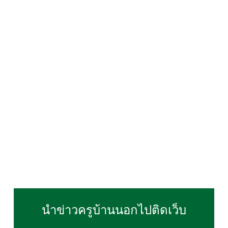
นำข่าวครูบ้านนอกไปติดเว็บ