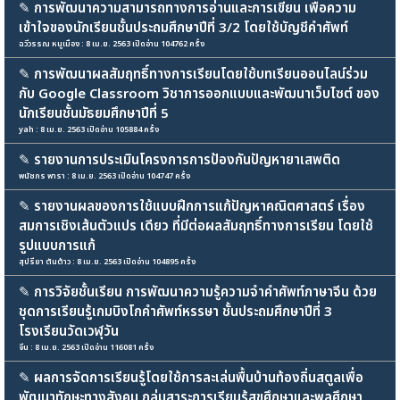
✎
การพัฒนาความสามารถทางการอ่านและการเขียน เพื่อความ
เข้าใจของนักเรียนชั้นประถมศึกษาปีที่ 3/2 โดยใช้บัญชีคำศัพท์
ฉวีวรรณ หนูเมือง : 8 เม.ย. 2563 เปิดอ่าน 104762 ครั้ง
✎
การพัฒนาผลสัมฤทธิ์ทางการเรียนโดยใช้บทเรียนออนไลน์ร่วม
กับ Google Classroom วิชาการออกแบบและพัฒนาเว็บไซต์ ของ
นักเรียนชั้นมัธยมศึกษาปีที่ 5
yah : 8 เม.ย. 2563 เปิดอ่าน 105884 ครั้ง
✎
รายงานการประเมินโครงการการป้องกันปัญหายาเสพติด
พนัชกร พารา : 8 เม.ย. 2563 เปิดอ่าน 104747 ครั้ง
✎
รายงานผลของการใช้แบบฝึกการแก้ปัญหาคณิตศาสตร์ เรื่อง
สมการเชิงเส้นตัวแปร เดียว ที่มีต่อผลสัมฤทธิ์ทางการเรียน โดยใช้
รูปแบบการแก้
สุปรียา ตันต้าว : 8 เม.ย. 2563 เปิดอ่าน 104895 ครั้ง
✎
การวิจัยชั้นเรียน การพัฒนาความรู้ความจำคำศัพท์ภาษาจีน ด้วย
ชุดการเรียนรู้เกมบิงโกคำศัพท์หรรษา ชั้นประถมศึกษาปีที่ 3
โรงเรียนวัดเวฬุวัน
จีน : 8 เม.ย. 2563 เปิดอ่าน 116081 ครั้ง
✎
ผลการจัดการเรียนรู้โดยใช้การละเล่นพื้นบ้านท้องถิ่นสตูลเพื่อ
พัฒนาทักษะทางสังคม กลุ่มสาระการเรียนรู้สุขศึกษาและพลศึกษา