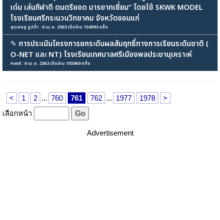
เด่น เล่นกีฬาดี ดนตรียอด มารยาทเยี่ยม” โดยใช้ SKWK MODEL
โรงเรียนศรีกระนวนวิทยาคม จังหวัดขอนแก่
สุรเชษฐ รูปต่ำ : 6 เม.ย. 2563 เปิดอ่าน 104993 ครั้ง
✎
การประเมินโครงการยกระดับผลสัมฤทธิ์ทางการเรียนระดับชาติ (
O-NET และ NT) โรงเรียนเทศบาลศรีเมืองพลประชานุเคราะห์
Aood : 6 เม.ย. 2563 เปิดอ่าน 105069 ครั้ง
<
1
2
...
760
761
762
...
1977
1978
>
เลือกหน้า
Advertisement