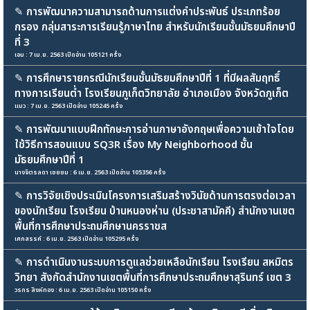
✎
การพัฒนาความสามารถด้านการแต่งคำประพันธ์ ประเภทร้อย
กรอง กลุ่มสาระการเรียนรู้ภาษาไทย สำหรับนักเรียนชั้นมัธยมศึกษาปี
ที่ 3
เอม : 7 เม.ย. 2563 เปิดอ่าน 105121 ครั้ง
✎
การศึกษารายกรณีนักเรียนชั้นมัธยมศึกษาปีที่ 1 ที่มีผลสัมฤทธิ์
ทางการเรียนต่ำ โรงเรียนภูเก็ตวิทยาลัย อำเภอเมือง จังหวัดภูเก็ต
แมว : 7 เม.ย. 2563 เปิดอ่าน 105245 ครั้ง
✎
การพัฒนาแบบฝึกทักษะการอ่านภาษาอังกฤษเพื่อความเข้าใจโดย
ใช้วิธีการสอนแบบ SQ3R เรื่อง My Neighborhood ชั้น
มัธยมศึกษาปีที่ 1
นางจิตรลดา เชยชม : 6 เม.ย. 2563 เปิดอ่าน 105356 ครั้ง
✎
การวิจัยเชิงประเมินโครงการเสริมสร้างวินัยด้านการตรงต่อเวลา
ของนักเรียน โรงเรียน บ้านหนองห่าน (ประชาสามัคคี) สำนักงานเขต
พื้นที่การศึกษาประถมศึกษานครราชส
เศกสรรค์ : 6 เม.ย. 2563 เปิดอ่าน 105295 ครั้ง
✎
การดำเนินงานระบบการดูแลช่วยเหลือนักเรียน โรงเรียน สหมิตร
วิทยา สังกัดสำนักงานเขตพื้นที่การศึกษาประถมศึกษาสุรินทร์ เขต 3
วรกร สิงห์ทอง : 6 เม.ย. 2563 เปิดอ่าน 105150 ครั้ง