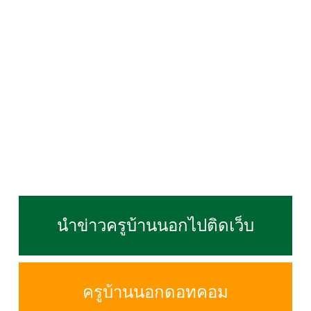
นำข่าวครูบ้านนอกไปติดเว็บ
ครูบ้านนอกดอทคอม