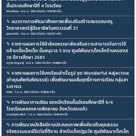
ชั้นประถมศึกษาปีที่ 4 โรงเรียน
khewbaa : 8 เม.ย. 2563 เปิดอ่าน 104798 ครั้ง
✎
แนวทางการพัฒนาศักยภาพเพื่อเสริมสร้างสมรรถนะครู
วิทยาศาสตร์สู่มืออาชีพในศตวรรษที่ 21
panudda : 8 เม.ย. 2563 เปิดอ่าน 105257 ครั้ง
✎
รายงานผลการใช้ผ้าอ้อมหรรษาส่งเสริมความสามารถในการใช้
กล้ามเนื้อเล็กเด็ก ชั้นอนุบาล 3 ขวบ ศูนย์พัฒนาเด็กเล็กบ้านหนองส
วง ปีการศึกษา 2561
ครูภัควลัญชญ์ : 8 เม.ย. 2563 เปิดอ่าน 104866 ครั้ง
✎
รายงานผลการใช้บทเรียนสำเร็จรูป ชุด Wonderful Adjective
(คำคุณศัพท์มหัศจรรย์) เพื่อพัฒนาผลสัมฤทธิ์ทางการเรียน กลุ่มสา
ระการเร
koko : 7 เม.ย. 2563 เปิดอ่าน 104842 ครั้ง
✎
การพัฒนาการเขียน ของนักเรียนชั้นมัธยมศึกษาปีที่ 5/4
โรงเรียนคลองหาดพิทยาคม จังหวัดสระแก้ว
นายณัฐพล พัชนี : 7 เม.ย. 2563 เปิดอ่าน 104818 ครั้ง
✎
การพัฒนาหนังสือนิทานประกอบภาพเพื่อส่งเสริมคุณธรรม
จริยธรรมและมีจิตใจที่ดีงาม สำหรับเด็กปฐมวัย ศูนย์พัฒนาเด็กเล็ก