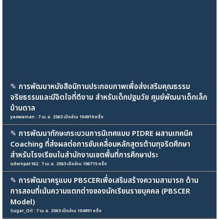
✎
การพัฒนาหนังสือนิทานประกอบภาพเพื่อส่งเสริมคุณธรรม
จริยธรรมและมีจิตใจที่ดีงาม สำหรับเด็กปฐมวัย ศูนย์พัฒนาเด็กเล็ก
บ้านตาล
yaowaman : 7 เม.ย. 2563 เปิดอ่าน 104919 ครั้ง
✎
การพัฒนาทักษะกระบวนการนิเทศแบบ PIDRE ผสานเทคนิค
Coaching ที่ส่งผลต่อการขับเคลื่อนหลักสูตรต้านทุจริตศึกษา
สำหรับโรงเรียนในสำนักงานเขตพื้นที่การศึกษาประ
udornpat162 : 7 เม.ย. 2563 เปิดอ่าน 106715 ครั้ง
✎
การพัฒนาครูแบบ PBSCERเพื่อเสริมสร้างความสามารถ ด้าน
การสอนที่เน้นความแตกต่างของนักเรียนรายบุคคล (PBSCER
Model)
Sugar_Oil : 7 เม.ย. 2563 เปิดอ่าน 104991 ครั้ง