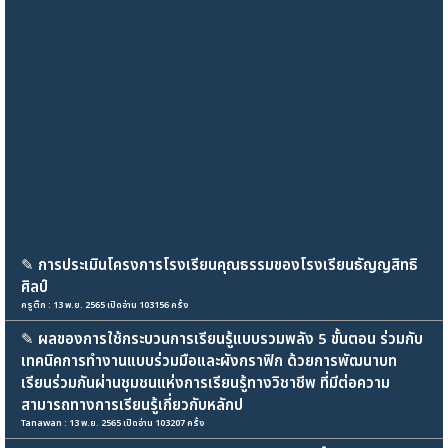
✎
การประเมินโครงการโรงเรียนคุณธรรมของโรงเรียนธัญญสิทธิ
ศิลป์
ครูติ๊ก : 13 พ.ย. 2565 เปิดอ่าน 103156 ครั้ง
✎
ผลของการใช้กระบวนการเรียนรู้แบบรวมพลัง 5 ขั้นตอน ร่วมกับ
เทคนิคการทำงานแบบร่วมมือและผังกราฟิก ด้วยการพัฒนาบท
เรียนร่วมกันผ่านชุมชนแห่งการเรียนรู้ทางวิชาชีพ ที่มีต่อความ
สามารถทางการเรียนรู้เกี่ยวกับหลักป
Tanawan : 13 พ.ย. 2565 เปิดอ่าน 103207 ครั้ง