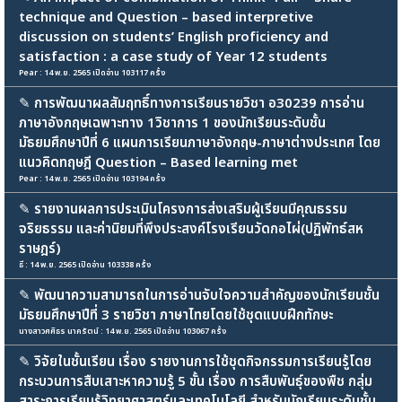
technique and Question – based interpretive
discussion on students’ English proficiency and
satisfaction : a case study of Year 12 students
Pear : 14 พ.ย. 2565 เปิดอ่าน 103117 ครั้ง
✎
การพัฒนาผลสัมฤทธิ์ทางการเรียนรายวิชา อ30239 การอ่าน
ภาษาอังกฤษเฉพาะทาง 1วิชาการ 1 ของนักเรียนระดับชั้น
มัธยมศึกษาปีที่ 6 แผนการเรียนภาษาอังกฤษ-ภาษาต่างประเทศ โดย
แนวคิดทฤษฎี Question – Based learning met
Pear : 14 พ.ย. 2565 เปิดอ่าน 103194 ครั้ง
✎
รายงานผลการประเมินโครงการส่งเสริมผู้เรียนมีคุณธรรม
จริยธรรม และค่านิยมที่พึงประสงค์โรงเรียนวัดกอไผ่(ปฏิพัทธ์สห
ราษฎร์)
ธี : 14 พ.ย. 2565 เปิดอ่าน 103338 ครั้ง
✎
พัฒนาความสามารถในการอ่านจับใจความสำคัญของนักเรียนชั้น
มัธยมศึกษาปีที่ 3 รายวิชา ภาษาไทยโดยใช้ชุดแบบฝึกทักษะ
นางสาวศศิธร นาครัตน์ : 14 พ.ย. 2565 เปิดอ่าน 103067 ครั้ง
✎
วิจัยในชั้นเรียน เรื่อง รายงานการใช้ชุดกิจกรรมการเรียนรู้โดย
กระบวนการสืบเสาะหาความรู้ 5 ขั้น เรื่อง การสืบพันธุ์ของพืช กลุ่ม
สาระการเรียนรู้วิทยาศาสตร์และเทคโนโลยี สำหรับนักเรียนระดับชั้น