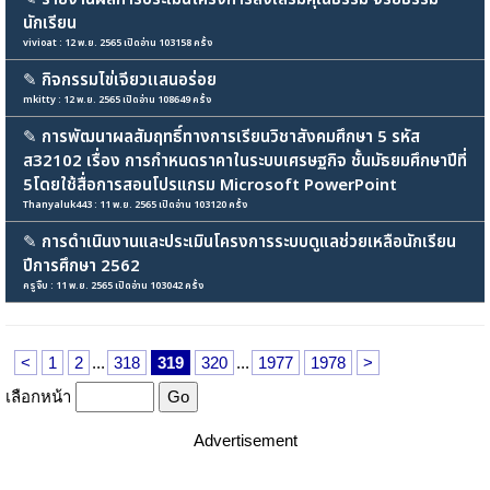
นักเรียน
vivioat : 12 พ.ย. 2565 เปิดอ่าน 103158 ครั้ง
✎
กิจกรรมไข่เจียวเเสนอร่อย
mkitty : 12 พ.ย. 2565 เปิดอ่าน 108649 ครั้ง
✎
การพัฒนาผลสัมฤทธิ์ทางการเรียนวิชาสังคมศึกษา 5 รหัส
ส32102 เรื่อง การกำหนดราคาในระบบเศรษฐกิจ ชั้นมัธยมศึกษาปีที่
5โดยใช้สื่อการสอนโปรแกรม Microsoft PowerPoint
Thanyaluk443 : 11 พ.ย. 2565 เปิดอ่าน 103120 ครั้ง
✎
การดำเนินงานและประเมินโครงการระบบดูแลช่วยเหลือนักเรียน
ปีการศึกษา 2562
ครูจิ๊บ : 11 พ.ย. 2565 เปิดอ่าน 103042 ครั้ง
<
1
2
...
318
319
320
...
1977
1978
>
เลือกหน้า
Advertisement