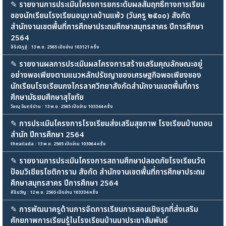
✎
รายงานการประเมินโครงการยกระดับผลสัมฤทธิ์ทางการเรียน
ของนักเรียนโรงเรียนอนุบาลบ้านแพ้ว (วันครู ๒๕๐๐) สังกัด
สำนักงานเขตพื้นที่การศึกษาประถมศึกษาสมุทรสาคร ปีการศึกษา
2564
สิริณัฏฐ์ : 13 พ.ย. 2565 เปิดอ่าน 103121 ครั้ง
✎
รายงานผลการประเมินผลโครงการสร้างเสริมคุณลักษณะอยู่
อย่างพอเพียงตามแนวหลักปรัชญาของเศรษฐกิจพอเพียงของ
นักเรียนโรงเรียนกงไกรลาศวิทยาสังกัดสำนักงานเขตพื้นที่การ
ศึกษามัธยมศึกษาสุโขทัย
วิษณุ อินทร์ปาน : 13 พ.ย. 2565 เปิดอ่าน 103344 ครั้ง
✎
การประเมินโครงการโรงเรียนส่งเสริมสุขภาพ โรงเรียนบ้านดอน
สำนัก ปีการศึกษา 2564
theailada : 13 พ.ย. 2565 เปิดอ่าน 103064 ครั้ง
✎
รายงานการประเมินโครงการสถานศึกษาปลอดภัยโรงเรียนวัด
ป้อมวิเชียรโชติการาม สังกัด สำนักงานเขตพื้นที่การศึกษาประถม
ศึกษาสมุทรสาคร ปีการศึกษา 2564
ศิริขวัญ : 12 พ.ย. 2565 เปิดอ่าน 103334 ครั้ง
✎
การพัฒนาครูด้านการจัดการเรียนการสอนเชิงรุกที่ส่งเสริม
ศักยภาพการเรียนรู้ในโรงเรียนบ้านนาประชาสัมพันธ์