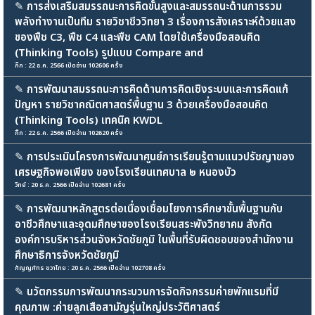
✎
การส่งเสริมสมรรถนะการคิดขั้นสูงและสมรรถนะด้านการรวม
พลังทำงานเป็นทีม รายวิชาชีววิทยา 3 เรื่องการสังเคราะห์ด้วยแสง
ของพืช C3, พืช C4 และพืช CAM โดยใช้เครื่องมือสอนคิด
(Thinking Tools) รูปแบบ Compare and
กิ๊ก : 22 ธ.ค. 2566 เปิดอ่าน 102606 ครั้ง
✎
การพัฒนาสมรรถนะการคิดด้านการคิดเชิงระบบและการคิดแก้
ปัญหา รายวิชาคณิตศาสตร์พื้นฐาน 3 ด้วยเครื่องมือสอนคิด
(Thinking Tools) เทคนิค KWDL
กิ๊ก : 22 ธ.ค. 2566 เปิดอ่าน 102620 ครั้ง
✎
การประเมินโครงการพัฒนาศูนย์การเรียนรู้ตามแนวปรัชญาของ
เศรษฐกิจพอเพียง ของโรงเรียนเทศบาล ๒ หนองบัว
วิทย์ : 20 ธ.ค. 2566 เปิดอ่าน 102681 ครั้ง
✎
การพัฒนาหลักสูตรต่อเนื่องเชื่อมโยงการศึกษาขั้นพื้นฐานกับ
อาชีวศึกษาและอุดมศึกษาของโรงเรียนสระพังวิทยาคม สังกัด
องค์การบริหารส่วนจังหวัดชัยภูมิ ในพื้นที่รับผิดชอบของสำนักงาน
ศึกษาธิการจังหวัดชัยภูมิ
กัญญภัทร ขวาไทย : 20 ธ.ค. 2566 เปิดอ่าน 102708 ครั้ง
✎
นวัตกรรมการพัฒนากระบวนการจัดกิจกรรมค่ายพักแรมที่มี
คุณภาพ :ค่ายลูกเสือสามัญรุ่นใหญ่ประวัติศาสตร์