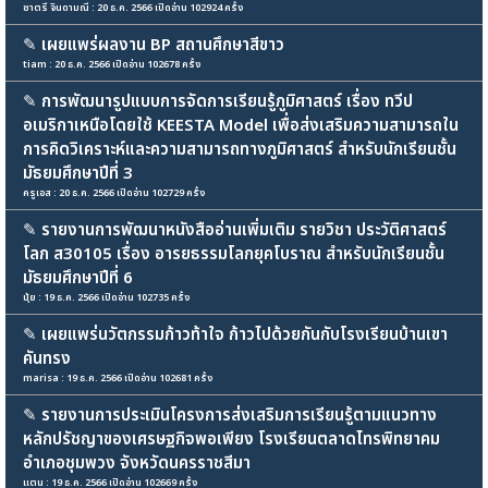
ชาตรี จินดามณี : 20 ธ.ค. 2566 เปิดอ่าน 102924 ครั้ง
✎
เผยแพร่ผลงาน BP สถานศึกษาสีขาว
tiam : 20 ธ.ค. 2566 เปิดอ่าน 102678 ครั้ง
✎
การพัฒนารูปแบบการจัดการเรียนรู้ภูมิศาสตร์ เรื่อง ทวีป
อเมริกาเหนือโดยใช้ KEESTA Model เพื่อส่งเสริมความสามารถใน
การคิดวิเคราะห์และความสามารถทางภูมิศาสตร์ สำหรับนักเรียนชั้น
มัธยมศึกษาปีที่ 3
ครูเอส : 20 ธ.ค. 2566 เปิดอ่าน 102729 ครั้ง
✎
รายงานการพัฒนาหนังสืออ่านเพิ่มเติม รายวิชา ประวัติศาสตร์
โลก ส30105 เรื่อง อารยธรรมโลกยุคโบราณ สำหรับนักเรียนชั้น
มัธยมศึกษาปีที่ 6
นุ้ย : 19 ธ.ค. 2566 เปิดอ่าน 102735 ครั้ง
✎
เผยแพร่นวัตกรรมก้าวท้าใจ ก้าวไปด้วยกันกับโรงเรียนบ้านเขา
คันทรง
marisa : 19 ธ.ค. 2566 เปิดอ่าน 102681 ครั้ง
✎
รายงานการประเมินโครงการส่งเสริมการเรียนรู้ตามแนวทาง
หลักปรัชญาของเศรษฐกิจพอเพียง โรงเรียนตลาดไทรพิทยาคม
อำเภอชุมพวง จังหวัดนครราชสีมา
แตน : 19 ธ.ค. 2566 เปิดอ่าน 102669 ครั้ง