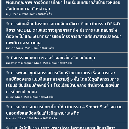
พัฒนาคุณภาพ การจัดการศึกษา โรงเรียนเทศบาลสันป่ายางหน่อม
สังกัดเทศบาลเมืองลำพูน
หนุ่ย : 24 ธ.ค. 2566 เปิดอ่าน 102639 ครั้ง
✎
การขับเคลื่อนโครงการสถานศึกษาสีขาว ด้วยนวัตกรรม DEK-D
สีขาว MODEL ตามแนวทางยุทธศาสตร์ ๕ ประการ และกลยุทธ์ ๔
ต้อง ๒ ไม่ และ ๗ มาตรการของโครงการสถานศึกษาสีขาวปลอดยา
เสพติด และอบายมุข
มารีน่า : 24 ธ.ค. 2566 เปิดอ่าน 102671 ครั้ง
✎
กิจกรรมแนะแนว ๓ ส สร้างสุข ส่งเสริม สนับสนุน
นางสาวอรสา เนื่องอุตม์ : 24 ธ.ค. 2566 เปิดอ่าน 102687 ครั้ง
✎
การพัฒนาชุดกิจกรรมการเรียนรู้วิทยาศาสตร์ เรื่อง สารและ
สมบัติของสาร แบบสืบเสาะหาความรู้ 5 ขั้น โดยใช้ชุดกิจกรรมการ
เรียนรู้ ชั้นมัธยมศึกษาปีที่ 1 โรงเรียนบ้านกลาง สำนักงานเขตพื้นที่
การศึกษาประถมศ
บืนมอ : 24 ธ.ค. 2566 เปิดอ่าน 102644 ครั้ง
✎
การบริหารจัดการศึกษาโดยใช้นวัตกรรม 4 Smart 5 สร้างความ
ปลอดภัยและป้องกันแก้ไขปัญหายาเสพติด
Mathtu : 23 ธ.ค. 2566 เปิดอ่าน 103232 ครั้ง
✎
3 อ หัวใจสีขาว (Best Practice) โครงการสถานศึกษาสีขาว