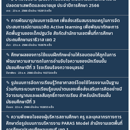
ปลอดยาเสพติดและอบายมุข ประจำปีการศึกษา 2566
เกด : 23 ธ.ค. 2566 เปิดอ่าน 102813 ครั้ง
✎
การพัฒนารูปแบบการนิเทศ เพื่อส่งเสริมสมรรถนะครูในการจัด
ประสบการณ์ตามแนวคิด Active learning เพื่อพัฒนาทักษะการ
คิดพื้นฐานของเด็กปฐมวัย สังกัดสำนักงานเขตพื้นที่การศึกษา
ประถมศึกษานราธิวาส เขต 2
มีนา : 23 ธ.ค. 2566 เปิดอ่าน 102676 ครั้ง
✎
ศึกษาผลของการใช้แบบฝึกทักษะอ่านให้รอบตอบให้ถูกในการ
พัฒนาความสามารถในการอ่านจับใจความของนักเรียนชั้น
มัธยมศึกษาปีที่ 3 โรงเรียนร้องกวางอนุสรณ์
ปิยาพัชร : 23 ธ.ค. 2566 เปิดอ่าน 102724 ครั้ง
✎
รูปแบบการจัดการเรียนรู้วิทยาศาสตร์โดยใช้โครงงานเป็นฐาน
ร่วมกับกระบวนการเรียนรู้แบบนำตนเองเพื่อส่งเสริมการคิดอย่างมี
วิจารณญาณและผลสัมฤทธิ์ทางการเรียน สำหรับนักเรียนชั้น
มัธยมศึกษาปีที่ 3
บืนมอ : 22 ธ.ค. 2566 เปิดอ่าน 102653 ครั้ง
✎
ความพึงพอใจของผู้บริหารสถานศึกษา ครู และบุคลากรทางการ
ศึกษาต่อรูปแบบการบริหารงาน PARAS Model สำนักงานเขตพื้นที่
การศึกษาประถมศึกษานนทบุรี เขต 1