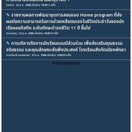
tuitui : 22 ธ.ค. 2566 เปิดอ่าน 102811 ครั้ง
✎
รายงานผลการพัฒนาชุดการสอนแบบ Home program ที่ส่ง
ผลต่อความสามารถในการช่วยเหลือตนเองในชีวิตประจำวันของนัก
เรียนออทิสติก ระดับทักษะดำรงชีวิต 11 ปี ขึ้นไป
วรรณธนุ : 22 ธ.ค. 2566 เปิดอ่าน 102672 ครั้ง
✎
การบริหารกิจการนักเรียนแบบมีส่วนร่วม เพื่อส่งเสริมคุณธรรม
จริยธรรม และคุณลักษณะอันพึงประสงค์ โรงเรียนสังกัดเมืองพัทยา
กานต์มณี หนองแสง : 22 ธ.ค. 2566 เปิดอ่าน 102655 ครั้ง
Advertisement