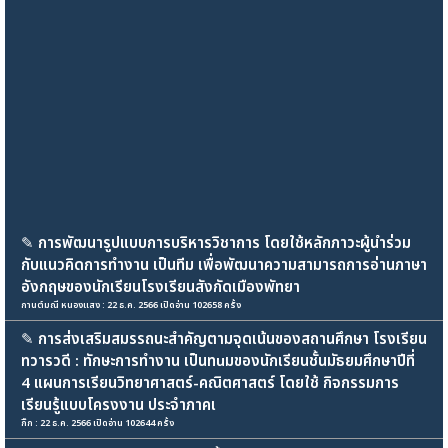
✎
การพัฒนารูปแบบการบริหารวิชาการ โดยใช้หลักภาวะผู้นำร่วม
กับแนวคิดการทำงาน เป็นทีม เพื่อพัฒนาความสามารถการอ่านภาษา
อังกฤษของนักเรียนโรงเรียนสังกัดเมืองพัทยา
กานต์มณี หนองแสง : 22 ธ.ค. 2566 เปิดอ่าน 102658 ครั้ง
✎
การส่งเสริมสมรรถนะสำคัญตามจุดเน้นของสถานศึกษา โรงเรียน
ทวารวดี : ทักษะการทำงาน เป็นทuมของนักเรียนชั้นมัธยมศึกษาปีที่
4 แผนการเรียนวิทยาศาสตร์-คณิตศาสตร์ โดยใช้ กิจกรรมการ
เรียนรู้แบบโครงงาน ประจำภาคเ
กิ๊ก : 22 ธ.ค. 2566 เปิดอ่าน 102644 ครั้ง