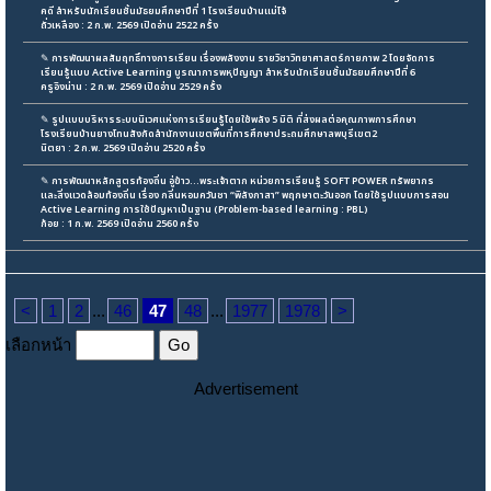
คดี สำหรับนักเรียนชั้นมัธยมศึกษาปีที่ 1 โรงเรียนบ้านแม่โจ้
ถั่วเหลือง : 2 ก.พ. 2569 เปิดอ่าน 2522 ครั้ง
✎
การพัฒนาผลสัมฤทธิ์ทางการเรียน เรื่องพลังงาน รายวิชาวิทยาศาสตร์กายภาพ 2 โดยจัดการ
เรียนรู้แบบ Active Learning บูรณาการพหุปัญญา สำหรับนักเรียนชั้นมัธยมศึกษาปีที่ 6
ครูอิงน่าน : 2 ก.พ. 2569 เปิดอ่าน 2529 ครั้ง
✎
รูปแบบบริหารระบบนิเวศแห่งการเรียนรู้โดยใช้พลัง 5 มิติ ที่ส่งผลต่อคุณภาพการศึกษา
โรงเรียนบ้านยางโทนสังกัดสํานักงานเขตพื้นที่การศึกษาประถมศึกษาลพบุรีเขต2
นิตยา : 2 ก.พ. 2569 เปิดอ่าน 2520 ครั้ง
✎
การพัฒนาหลักสูตรท้องถิ่น อู่ข้าว...พระเจ้าตาก หน่วยการเรียนรู้ SOFT POWER ทรัพยากร
และสิ่งแวดล้อมท้องถิ่น เรื่อง กลิ่นหอมควันชา “พิลังกาสา” พฤกษาตะวันออก โดยใช้รูปแบบการสอน
Active Learning การใช้ปัญหาเป็นฐาน (Problem-based learning : PBL)
ก้อย : 1 ก.พ. 2569 เปิดอ่าน 2560 ครั้ง
<
1
2
...
46
47
48
...
1977
1978
>
เลือกหน้า
Advertisement