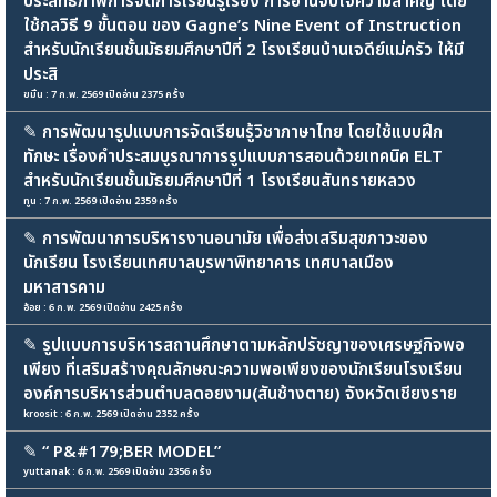
ประสิทธิภาพการจัดการเรียนรู้เรื่อง การอ่านจับใจความสำคัญ โดย
ใช้กลวิธี 9 ขั้นตอน ของ Gagne’s Nine Event of Instruction
สำหรับนักเรียนชั้นมัธยมศึกษาปีที่ 2 โรงเรียนบ้านเจดีย์แม่ครัว ให้มี
ประสิ
ขมิ้น : 7 ก.พ. 2569 เปิดอ่าน 2375 ครั้ง
✎
การพัฒนารูปแบบการจัดเรียนรู้วิชาภาษาไทย โดยใช้แบบฝึก
ทักษะ เรื่องคำประสมบูรณาการรูปแบบการสอนด้วยเทคนิค ELT
สำหรับนักเรียนชั้นมัธยมศึกษาปีที่ 1 โรงเรียนสันทรายหลวง
ทูน : 7 ก.พ. 2569 เปิดอ่าน 2359 ครั้ง
✎
การพัฒนาการบริหารงานอนามัย เพื่อส่งเสริมสุขภาวะของ
นักเรียน โรงเรียนเทศบาลบูรพาพิทยาคาร เทศบาลเมือง
มหาสารคาม
อ้อย : 6 ก.พ. 2569 เปิดอ่าน 2425 ครั้ง
✎
รูปแบบการบริหารสถานศึกษาตามหลักปรัชญาของเศรษฐกิจพอ
เพียง ที่เสริมสร้างคุณลักษณะความพอเพียงของนักเรียนโรงเรียน
องค์การบริหารส่วนตำบลดอยงาม(สันช้างตาย) จังหวัดเชียงราย
kroosit : 6 ก.พ. 2569 เปิดอ่าน 2352 ครั้ง
✎
“ P&#179;BER MODEL”
yuttanak : 6 ก.พ. 2569 เปิดอ่าน 2356 ครั้ง