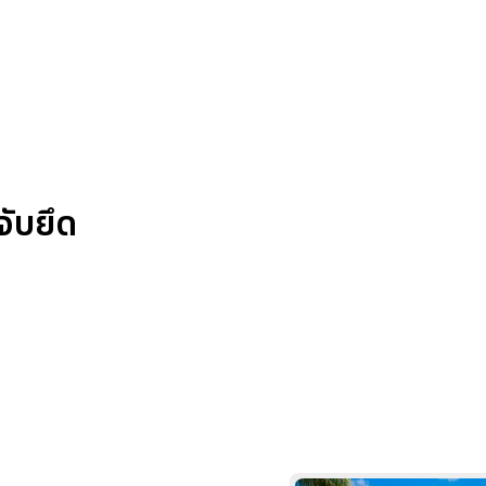
ับยึด