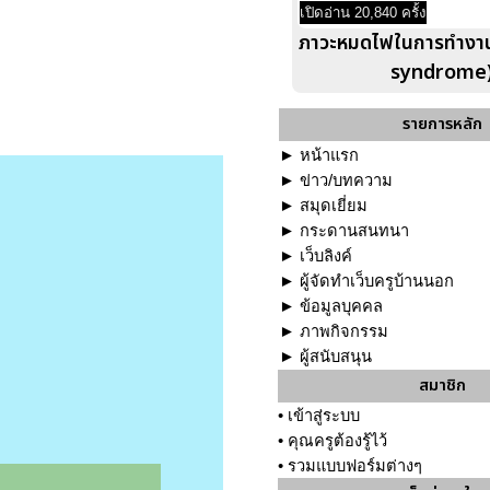
เปิดอ่าน 20,840 ครั้ง
ภาวะหมดไฟในการทำงา
syndrome
รายการหลัก
►
หน้าแรก
►
ข่าว/บทความ
►
สมุดเยี่ยม
►
กระดานสนทนา
►
เว็บลิงค์
►
ผู้จัดทำเว็บครูบ้านนอก
►
ข้อมูลบุคคล
►
ภาพกิจกรรม
►
ผู้สนับสนุน
สมาชิก
•
เข้าสู่ระบบ
•
คุณครูต้องรู้ไว้
•
รวมแบบฟอร์มต่างๆ