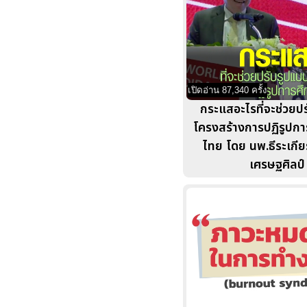
เปิดอ่าน 87,340 ครั้ง
กระแสอะไรที่จะช่วยป
โครงสร้างการปฏิรูปก
ไทย โดย นพ.ธีระเกีย
เศรษฐศิลป์