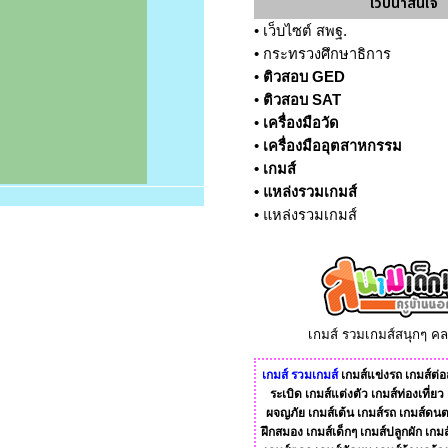
เว็บน่าสนใจ
•
เว็บไซต์ สพฐ.
•
กระทรวงศึกษาธิการ
•
ติวสอบ GED
•
ติวสอบ SAT
•
เครื่องมือวัด
•
เครื่องมืออุตสาหกรรม
•
เกมส์
•
แหล่งรวมเกมส์
•
แหล่งรวมเกมส์
เกมส์ รวมเกมส์สนุกๆ ค
เกมส์
รวมเกมส์
เกมส์แข่งรถ
เกมส์ต่อส
ระเบิด
เกมส์แต่งตัว
เกมส์ท่องเที่ยว
ผจญภัย
เกมส์เต้น
เกมส์รถ
เกมส์ดนต
ฝึกสมอง
เกมส์เด็กๆ
เกมส์ปลูกผัก
เกมส