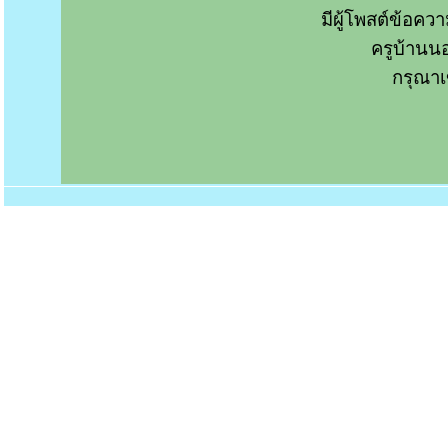
มีผู้โพสต์ข้อค
ครูบ้านน
กรุณาเ