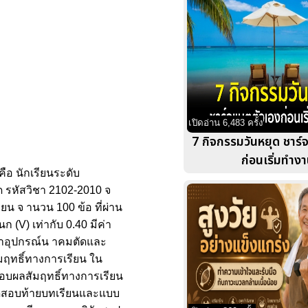
เปิดอ่าน 6,483 ครั้ง
7 กิจกรรมวันหยุด ชาร
ก่อนเริ่มทำง
ือ นักเรียนระดับ
ด รหัสวิชา 2102-2010 จ
น จ านวน 100 ข้อ ที่ผ่าน
 (V) เท่ากับ 0.40 มีค่า
ิชาอุปกรณ์น าคมตัดและ
มฤทธิ์ทางการเรียน ใน
สอบผลสัมฤทธิ์ทางการเรียน
บทดสอบท้ายบทเรียนและแบบ