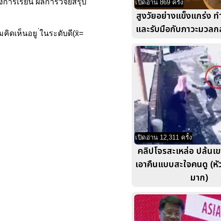
การเรียน ผลการวิจัยสรุป
เปิดอ่าน 869 ครั้ง
สูงวัยอย่างแข็งแกร่ง ท
และรับมือกับภาวะมวลกล้
ดเห็นอยู ่ในระดับดี(x̄=
เปิดอ่าน 12,311 ครั้ง
คลิปโจรสะเหล่อ ปล้นเ
เอาคืนแบบสะใจคนดู (หัว
มาก)