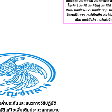
เกมส์ตลก
เกมส์ตัดผม
เกมส์ก้านกล้ว
เลี้ยงสัตว์
เกมส์ผี
เกมส์จับคู่
เกมส์กีฬ
ทักษะ
เกมส์วางแผน
เกมส์จีบหนุ่ม
เก
สี
เกมส์จีบสาว
เกมส์เบ็นเท็น
เกมส์ยิ
เมือง
เกมส์มันส์ๆ
เกมส์แต่งบ้
อค้ำประกันและแนวทางวิธีปฏิบัติ
ติแก้ไขเพิ่มเติมประมวลกฎหมาย