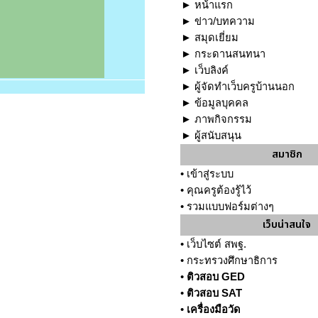
►
หน้าแรก
►
ข่าว/บทความ
►
สมุดเยี่ยม
►
กระดานสนทนา
►
เว็บลิงค์
►
ผู้จัดทำเว็บครูบ้านนอก
►
ข้อมูลบุคคล
►
ภาพกิจกรรม
►
ผู้สนับสนุน
สมาชิก
•
เข้าสู่ระบบ
•
คุณครูต้องรู้ไว้
•
รวมแบบฟอร์มต่างๆ
เว็บน่าสนใจ
•
เว็บไซต์ สพฐ.
•
กระทรวงศึกษาธิการ
•
ติวสอบ GED
•
ติวสอบ SAT
•
เครื่องมือวัด