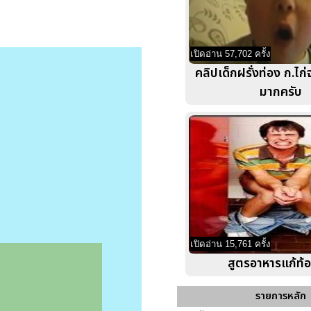
เปิดอ่าน 57,702 ครั้ง
คลิปเด็กฝรั่งท่อง ก.ไก่
มากครับ
เปิดอ่าน 15,761 ครั้ง
สูตรอาหารแก้ท้
รายการหลัก