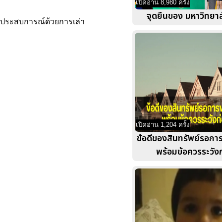
เปิดอ่าน 8,980 ครั้ง
จุดยืนของ มหาวิทยา
ิมประสบการณ์ด้วยการเล่า
เปิดอ่าน 1,204 ครั้ง
ข้อดีของสินทรัพย์รอกา
พร้อมข้อควรระวังก