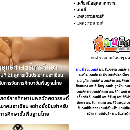
•
เครื่องมืออุตสาหกรรม
•
เกมส์
•
แหล่งรวมเกมส์
•
แหล่งรวมเกมส์
เกมส์ รวมเกมส์สนุกๆ ค
เกมส์
รวมเกมส์
เกมส์แข่งรถ
เกมส์ต่อส
ระเบิด
เกมส์แต่งตัว
เกมส์ท่องเที่ยว
ผจญภัย
เกมส์เต้น
เกมส์รถ
เกมส์ดนต
ฝึกสมอง
เกมส์เด็กๆ
เกมส์ปลูกผัก
เกมส
เกมส์ตลก
เกมส์ตัดผม
เกมส์ก้านกล้ว
สตร์การศึกษาในพลวัตศตวรรษที่
เลี้ยงสัตว์
เกมส์ผี
เกมส์จับคู่
เกมส์กีฬ
ทักษะ
เกมส์วางแผน
เกมส์จีบหนุ่ม
เก
ะชาคมอาเชียน อย่างยั่งยืนสำหรับ
สี
เกมส์จีบสาว
เกมส์เบ็นเท็น
เกมส์ยิ
การศึกษาขั้นพื้นฐานไทย
เมือง
เกมส์มันส์ๆ
เกมส์แต่งบ้