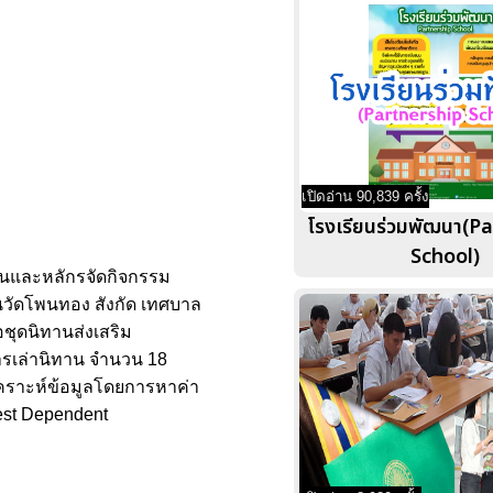
เปิดอ่าน 90,839 ครั้ง
โรงเรียนร่วมพัฒนา(P
School)
่อนและหลักรจัดกิจกรรม
์ในวัดโพนทอง สังกัด เทศบาล
ือชุดนิทานส่งเสริม
ารเล่านิทาน จำนวน 18
คราะห์ข้อมูลโดยการหาค่า
est Dependent