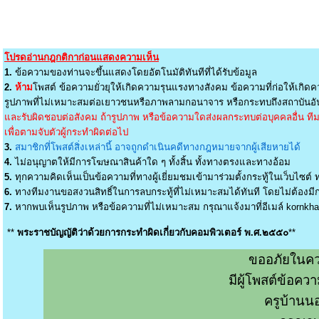
โปรดอ่านกฎกติกาก่อนแสดงความเห็น
1.
ข้อความของท่านจะขึ้นแสดงโดยอัตโนมัติทันทีที่ได้รับข้อมูล
2.
ห้าม
โพสต์ ข้อความยั่วยุให้เกิดความรุนแรงทางสังคม ข้อความที่ก่อให้เกิดค
รูปภาพที่ไม่เหมาะสมต่อเยาวชนหรือภาพลามกอนาจาร หรือกระทบถึงสถาบันอัน
และรับผิดชอบต่อสังคม ถ้ารูปภาพ หรือข้อความใดส่งผลกระทบต่อบุคคลอื่น ทีมง
เพื่อตามจับตัวผู้กระทำผิดต่อไป
3.
สมาชิกที่โพสต์สิ่งเหล่านี้ อาจถูกดำเนินคดีทางกฎหมายจากผู้เสียหายได้
4.
ไม่อนุญาตให้มีการโฆษณาสินค้าใด ๆ ทั้งสิ้น ทั้งทางตรงและทางอ้อม
5.
ทุกความคิดเห็นเป็นข้อความที่ทางผู้เยี่ยมชมเข้ามาร่วมตั้งกระทู้ในเว็บไซต์ ท
6.
ทางทีมงานขอสงวนสิทธิ์ในการลบกระทู้ที่ไม่เหมาะสมได้ทันที โดยไม่ต้องมีกา
7.
หากพบเห็นรูปภาพ หรือข้อความที่ไม่เหมาะสม กรุณาแจ้งมาที่อีเมล์
kornkh
**
พระราชบัญญัติว่าด้วยการกระทำผิดเกี่ยวกับคอมพิวเตอร์ พ.ศ.๒๕๕๐
**
ขออภัยในคว
มีผู้โพสต์ข้อค
ครูบ้านน