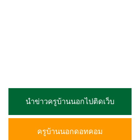
นำข่าวครูบ้านนอกไปติดเว็บ
ครูบ้านนอกดอทคอม