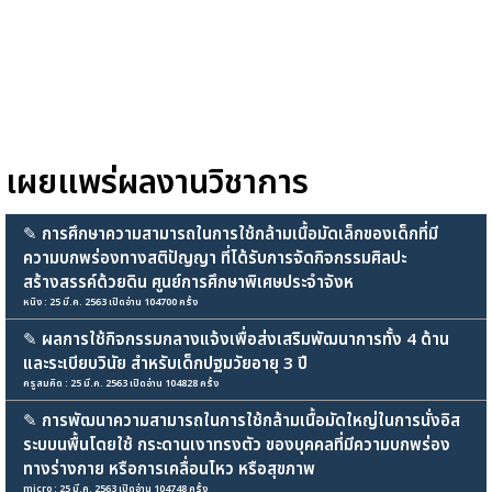
เผยแพร่ผลงานวิชาการ
✎
การศึกษาความสามารถในการใช้กล้ามเนื้อมัดเล็กของเด็กที่มี
ความบกพร่องทางสติปัญญา ที่ได้รับการจัดกิจกรรมศิลปะ
สร้างสรรค์ด้วยดิน ศูนย์การศึกษาพิเศษประจำจังห
หนิง : 25 มี.ค. 2563 เปิดอ่าน 104700 ครั้ง
✎
ผลการใช้กิจกรรมกลางแจ้งเพื่อส่งเสริมพัฒนาการทั้ง 4 ด้าน
และระเบียบวินัย สำหรับเด็กปฐมวัยอายุ 3 ปี
ครูสมคิด : 25 มี.ค. 2563 เปิดอ่าน 104828 ครั้ง
✎
การพัฒนาความสามารถในการใช้กล้ามเนื้อมัดใหญ่ในการนั่งอิส
ระบบนพื้นโดยใช้ กระดานเงาทรงตัว ของบุคคลที่มีความบกพร่อง
ทางร่างกาย หรือการเคลื่อนไหว หรือสุขภาพ
micro : 25 มี.ค. 2563 เปิดอ่าน 104748 ครั้ง