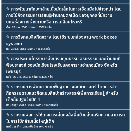
✎
การพัฒนาทักษะกล้ามเนื้อมัดเล็กในการเอื้อมมือไปข้างหน้า โดย
การใช้กิจกรรมการเรียนรู้ผ่านเกมตกเบ็ด ของบุคคลที่มีความ
บกพร่องทางร่างกายหรือการเคลื่อนไหวหรื
ตั้ม : 25 มี.ค. 2563 เปิดอ่าน 105024 ครั้ง
✎
การวิ่งหลบสิ่งกีดขวาง โดยใช้ระบบกล่องงาน work boxes
system
ไก่ : 25 มี.ค. 2563 เปิดอ่าน 106243 ครั้ง
✎
การประเมินโครงการส่งเสริมคุณธรรม จริยธรรม และค่านิยมที่
พึงประสงค์ ของนักเรียนโรงเรียนคงคารามอำเภอเมือง จังหวัด
เพชรบุรี
หนึ่ง : 25 มี.ค. 2563 เปิดอ่าน 104739 ครั้ง
✎
รายงานการพัฒนาทักษะพื้นฐานทางคณิตศาสตร์ โดยการจัด
กิจกรรมตามแนวคิดแบบศิลปะสร้างสรรค์เพื่อการเรียนรู้ สำหรับ
เด็กชั้นปฐมวัยปีที่ 1
ประเสริฐ : 25 มี.ค. 2563 เปิดอ่าน 104798 ครั้ง
✎
รายงานผลการใช้เทคการเล่นกงล้อพื้นบ้านส่งเสริมความสามารถ
ในการใช้กล้ามเนื้อใหญ่เด็ก
ยุพดี : 25 มี.ค. 2563 เปิดอ่าน 104770 ครั้ง