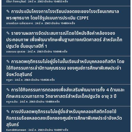
นิธิมา กิจจานุวัฒน์ : 24 มี.ค. 2563 เปิดอ่าน 104853 ครั้ง
✎
การประเมินโครงการโรงเรียนปลอดขยะของโรงเรียนเทศบาล
พระพุทธบาท โดยใช้รูปแบบการประเมิน CIPPI
นายอดิเรก เฉลียวฉลาด : 24 มี.ค. 2563 เปิดอ่าน 104804 ครั้ง
✎
รายงานผลการจัดประสบการณ์โดยใช้หนังสือคำคล้องจอง
ประกอบภาพ เพื่อพัฒนาทักษะพื้นฐานทางคณิตศาสตร์ สำหรับเด็ก
ปฐมวัย ชั้นอนุบาลปีที่ 1
มอมแมม สุดสวย : 24 มี.ค. 2563 เปิดอ่าน 104946 ครั้ง
✎
การลดพฤติกรรมไม่อยู่นิ่งในชั้นเรียนสำหรับบุคคลออทิสติก โดย
ใช้กิจกรรมการเล่านิทานคุณธรรม ของศูนย์การศึกษาพิเศษประจำ
จังหวัดสุรินทร์
ครูษา : 24 มี.ค. 2563 เปิดอ่าน 104926 ครั้ง
✎
การใช้กิจกรรมการทดลองเพื่อส่งเสริมพัฒนาการทั้ง 4 ด้านและ
ทักษะกระบวนการทาง วิทยาศาสตร์สำหรับเด็กปฐมวัย อายุ 3 ปี
ครูกระถิน : 24 มี.ค. 2563 เปิดอ่าน 104884 ครั้ง
✎
การปรับลดพฤติกรรมไม่อยู่นิ่งสำหรับบุคคลออทิสติกโดยใช้
กิจกรรมร้อยหลอดลงเชือกของศูนย์การศึกษาพิเศษประจำจังหวัด
สุรินทร์
KanokWanwan : 24 มี.ค. 2563 เปิดอ่าน 104997 ครั้ง