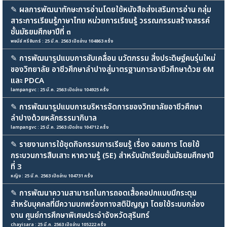
✎
ผลการพัฒนาทักษะการอ่านโดยใช้หนังสือส่งเสริมการอ่าน กลุ่ม
สาระการเรียนรู้ภาษาไทย หน่วยการเรียนรู้ วรรณกรรมสร้างสรรค์
ชั้นมัธยมศึกษาปีที่ ๓
พจนีย์ ศรีจันทร์ : 25 มี.ค. 2563 เปิดอ่าน 104863 ครั้ง
✎
การพัฒนารูปแบบการขับเคลื่อน นวัตกรรม สิ่งประดิษฐ์คนรุ่นใหม่
ของวิทยาลัย อาชีวศึกษาลำปางสู่มาตรฐานการอาชีวศึกษาด้วย 6M
และ PDCA
lampangvc : 25 มี.ค. 2563 เปิดอ่าน 104925 ครั้ง
✎
การพัฒนารูปแบบการบริหารจัดการของวิทยาลัยอาชีวศึกษา
ลำปางด้วยหลักธรรมาภิบาล
lampangvc : 25 มี.ค. 2563 เปิดอ่าน 104712 ครั้ง
✎
รายงานการใช้ชุดกิจกรรมการเรียนรู้ เรื่อง อสมการ โดยใช้
กระบวนการสืบเสาะ หาความรู้ (5E) สำหรับนักเรียนชั้นมัธยมศึกษาปี
ที่ 3
หญิง : 25 มี.ค. 2563 เปิดอ่าน 104731 ครั้ง
✎
การพัฒนาความสามารถในการถอดเสื้อคอปกแบบมีกระดุม
สำหรับบุคคลที่มีความบกพร่องทางสติปัญญา โดยใช้ระบบกล่อง
งาน ศูนย์การศึกษาพิเศษประจำจังหวัดสุรินทร์
chayisara : 25 มี.ค. 2563 เปิดอ่าน 105222 ครั้ง