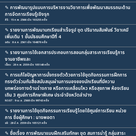
✎
การพัฒนารูปแบบการบริหารงานวิชาการเพื่อพัฒนาสมรรถนะด้าน
การจัดการเรียนรู้เชิงรุก
ศิริ : 15 ก.พ. 2566 เปิด 103255 ครั้ง
✎
รายงานการพัฒนาบทเรียนสำเร็จรูป ชุด ปริมาณสัมพันธ์ วิชาเคมี
เพิ่มเติม 1 ชั้นมัธยมศึกษาปีที่ 4
อดัม : 8 ส.ค. 2561 เปิด 104870 ครั้ง
✎
รายงานการใช้เอกสารประกอบการสอนกลุ่มสาระการเรียนรู้การ
งานอาชีพและ
เจี๊ยบ : 20 ก.พ. 2559 เปิด 105148 ครั้ง
✎
การแก้ไขปัญหาการนั่งทรงตัวด้วยการใช้ชุดกิจกรรมการฝึกการ
ทรงตัวร่วมกับสื่อสนับสนุนผ่านการมองของนักเรียนที่มีความ
บกพร่องทางด้านร่างกาย หรือการเคลื่อนไหว หรือสุขภาพ ห้องเรียน
เถิน 3 ศูนย์การศึกษาพิเศษ ประจำจังหวัดลำปาง
NSGT : 9 เม.ย. 2568 เปิด 99743 ครั้ง
✎
รายงานการใช้ชุดกิจกรรมการเรียนรู้โดยใช้ศูนย์การเรียน หน่วย
การ ชื่อผู้ศึกษา : นางพอตา
อชิ : 28 มี.ค. 2559 เปิด 105121 ครั้ง
✎
ชื่อเรื่อง การพัฒนาแบบฝึกเสริมทักษะ ชุด สมการน่ารู้ กลุ่มสาระ