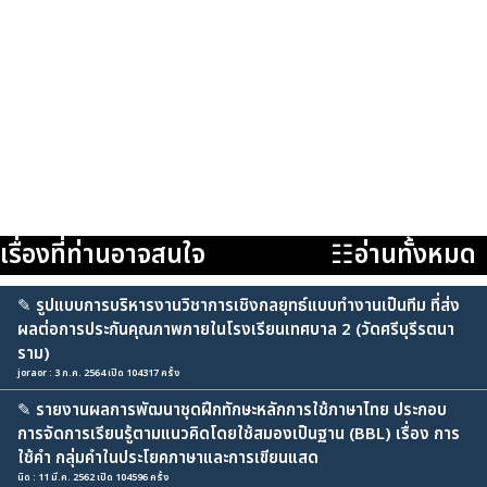
เรื่องที่ท่านอาจสนใจ
☷อ่านทั้งหมด
✎
รูปแบบการบริหารงานวิชาการเชิงกลยุทธ์แบบทำงานเป็นทีม ที่ส่ง
ผลต่อการประกันคุณภาพภายในโรงเรียนเทศบาล 2 (วัดศรีบุรีรตนา
ราม)
joraor : 3 ก.ค. 2564 เปิด 104317 ครั้ง
✎
รายงานผลการพัฒนาชุดฝึกทักษะหลักการใช้ภาษาไทย ประกอบ
การจัดการเรียนรู้ตามแนวคิดโดยใช้สมองเป็นฐาน (BBL) เรื่อง การ
ใช้คำ กลุ่มคำในประโยคภาษาและการเขียนแสด
นิด : 11 มี.ค. 2562 เปิด 104596 ครั้ง