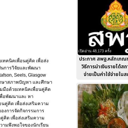
เปิดอ่าน 48,173 ครั้ง
ประกาศ สพฐ.หลักเกณฑ์
นิคเพื่อนคู่คิด เพื่อส่ง
วิธีการนำเงินรายได้ส
ป็นการวิจัยและพัฒนา
จ่ายเป็นค่าใช้จ่ายใน
afson, Seels, Glasgow
ศึกษาสภาพปัญหา และศึกษา
มือด้วยเทคนิคเพื่อนคู่คิด
เพื่อพัฒนาและ หา
คู่คิด เพื่อส่งเสริมความ
ผลของการจัดกิจกรรมการ
ู่คิด เพื่อส่งเสริมความ
นความพึงพอใจของนักเรียน