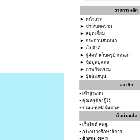
รายการหลัก
►
หน้าแรก
►
ข่าว/บทความ
►
สมุดเยี่ยม
►
กระดานสนทนา
►
เว็บลิงค์
►
ผู้จัดทำเว็บครูบ้านนอก
►
ข้อมูลบุคคล
►
ภาพกิจกรรม
►
ผู้สนับสนุน
สมาชิก
•
เข้าสู่ระบบ
•
คุณครูต้องรู้ไว้
•
รวมแบบฟอร์มต่างๆ
เว็บน่าสนใจ
•
เว็บไซต์ สพฐ.
•
กระทรวงศึกษาธิการ
•
ติวสอบ GED