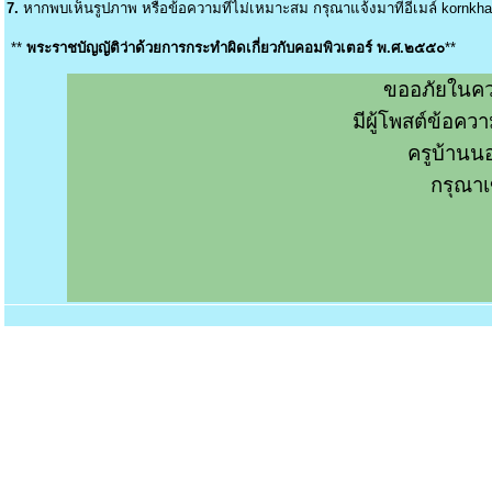
7.
หากพบเห็นรูปภาพ หรือข้อความที่ไม่เหมาะสม กรุณาแจ้งมาที่อีเมล์
kornkh
**
พระราชบัญญัติว่าด้วยการกระทำผิดเกี่ยวกับคอมพิวเตอร์ พ.ศ.๒๕๕๐
**
ขออภัยในคว
มีผู้โพสต์ข้อค
ครูบ้านน
กรุณาเ