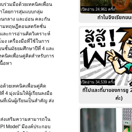
บบร่วมมือด้วยเทคนิคเพื่อน
เปิดอ่าน 24,961 ครั้ง
้มาโดยการสุ่มแบบกลุ่ม
ทำไมจึงเรียกขน
 ปานกลาง และอ่อน คละกัน
ู้ตามทฤษฎีคอนสตรัคชั่น
ารและการอ่านคิดวิเคราะห์
มง เครื่องมือที่ใช้ในการ
ั้นมัธยมศึกษาปีที่ 4 และ
คนิคเพื่อนคู่คิดสำหรับการ
นื้อหา
เปิดอ่าน 34,539 ครั้ง
ด้วยเทคนิคเพื่อนคู่คิด
ที่ไปและที่มาของการชู 2 
 มุ่งเน้นให้ผู้เรียนลงมือ
ค่ะ)
เน้นผู้เรียนเป็นสำคัญ ส่ง
พื่อส่งเสริมความสามารถใน
E2PI Model” มีองค์ประกอบ