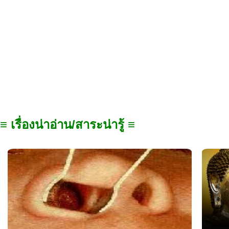
≡ เรื่องน่าอ่าน/สาระน่ารู้ ≡