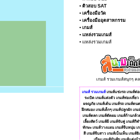
•
ติวสอบ SAT
•
เครื่องมือวัด
•
เครื่องมืออุตสาหกรรม
•
เกมส์
•
แหล่งรวมเกมส์
•
แหล่งรวมเกมส์
เกมส์ รวมเกมส์สนุกๆ ค
เกมส์
รวมเกมส์
เกมส์แข่งรถ
เกมส์ต่อส
ระเบิด
เกมส์แต่งตัว
เกมส์ท่องเที่ยว
ผจญภัย
เกมส์เต้น
เกมส์รถ
เกมส์ดนต
ฝึกสมอง
เกมส์เด็กๆ
เกมส์ปลูกผัก
เกมส
เกมส์ตลก
เกมส์ตัดผม
เกมส์ก้านกล้ว
เลี้ยงสัตว์
เกมส์ผี
เกมส์จับคู่
เกมส์กีฬ
ทักษะ
เกมส์วางแผน
เกมส์จีบหนุ่ม
เก
สี
เกมส์จีบสาว
เกมส์เบ็นเท็น
เกมส์ยิ
เมือง
เกมส์มันส์ๆ
เกมส์แต่งบ้