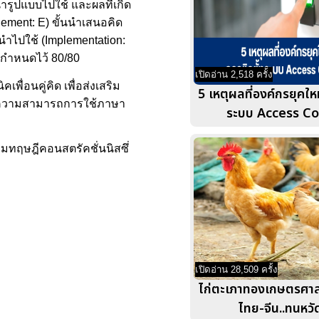
รูปแบบไปใช้ และผลที่เกิด
ement: E) ขั้นนำเสนอคิด
ารนำไปใช้ (Implementation:
ี่กำหนดไว้ 80/80
เปิดอ่าน 2,518 ครั้ง
ื่อนคู่คิด เพื่อส่งเสริม
5 เหตุผลที่องค์กรยุคให
่า ความสามารถการใช้ภาษา
ระบบ Access Co
ามทฤษฎีคอนสตรัคชั่นนิสซึ่
เปิดอ่าน 28,509 ครั้ง
ไก่ตะเภาทองเกษตรศาสต
ไทย-จีน..ทนหว