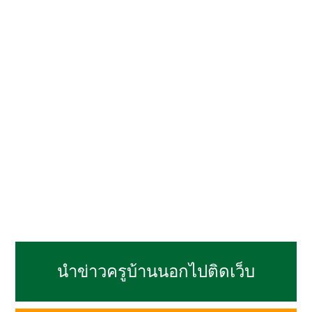
นำข่าวครูบ้านนอกไปติดเว็บ