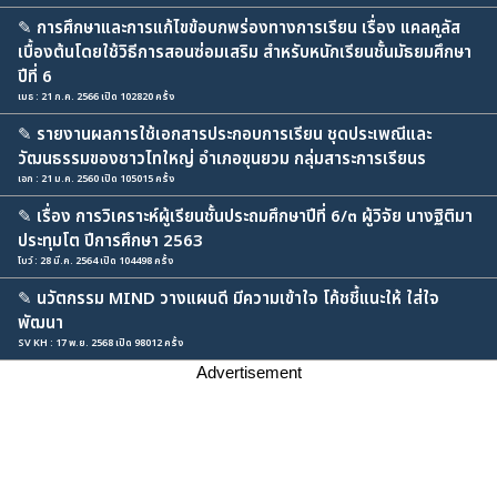
✎
การศึกษาและการแก้ไขข้อบกพร่องทางการเรียน เรื่อง แคลคูลัส
เบื้องต้นโดยใช้วิธีการสอนซ่อมเสริม สำหรับหนักเรียนชั้นมัธยมศึกษา
ปีที่ 6
เมธ : 21 ก.ค. 2566 เปิด 102820 ครั้ง
✎
รายงานผลการใช้เอกสารประกอบการเรียน ชุดประเพณีและ
วัฒนธรรมของชาวไทใหญ่ อำเภอขุนยวม กลุ่มสาระการเรียนร
เอก : 21 ม.ค. 2560 เปิด 105015 ครั้ง
✎
เรื่อง การวิเคราะห์ผู้เรียนชั้นประถมศึกษาปีที่ 6/๓ ผู้วิจัย นางฐิติมา
ประทุมโต ปีการศึกษา 2563
โบว์ : 28 มี.ค. 2564 เปิด 104498 ครั้ง
✎
นวัตกรรม MIND วางแผนดี มีความเข้าใจ โค้ชชี้แนะให้ ใส่ใจ
พัฒนา
SV KH : 17 พ.ย. 2568 เปิด 98012 ครั้ง
Advertisement