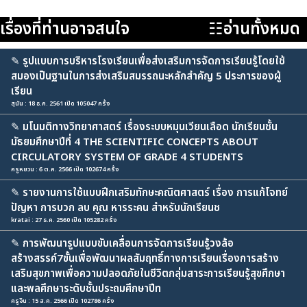
เรื่องที่ท่านอาจสนใจ
☷อ่านทั้งหมด
✎
รูปแบบการบริหารโรงเรียนเพื่อส่งเสริมการจัดการเรียนรู้โดยใช้
สมองเป็นฐานในการส่งเสริมสมรรถนะหลักสำคัญ 5 ประการของผู้
เรียน
สุนัน : 18 ธ.ค. 2561 เปิด 105047 ครั้ง
✎
มโนมติทางวิทยาศาสตร์ เรื่องระบบหมุนเวียนเลือด นักเรียนชั้น
มัธยมศึกษาปีที่ 4 THE SCIENTIFIC CONCEPTS ABOUT
CIRCULATORY SYSTEM OF GRADE 4 STUDENTS
ครูหยวน : 6 ต.ค. 2566 เปิด 102674 ครั้ง
✎
รายงานการใช้แบบฝึกเสริมทักษะคณิตศาสตร์ เรื่อง การแก้โจทย์
ปัญหา การบวก ลบ คูณ หารระคน สำหรับนักเรียนช
kratai : 27 ธ.ค. 2560 เปิด 105282 ครั้ง
✎
การพัฒนารูปแบบขับเคลื่อนการจัดการเรียนรู้วงล้อ
สร้างสรรค์7ขั้นเพื่อพัฒนาผลสัมฤทธิ์ทางการเรียนเรื่องการสร้าง
เสริมสุขภาพเพื่อความปลอดภัยในชีวิตกลุ่มสาระการเรียนรู้สุขศึกษา
และพลศึกษาระดับชั้นประถมศึกษาปีท
ครูจิน : 15 ส.ค. 2566 เปิด 102786 ครั้ง