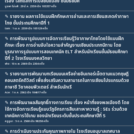
เรื่อง โลกและการเปลี่ยนแปลง ชั้นมัธยมศึ
บูรพา ไม่แพ้ : 29 มี.ค. 2559 เปิด 105357 ครั้ง
✎
รายงาน ผลการใช้แบบฝึกทักษะการอ่านและการเขียนสะกดคำภาษา
ไทย ชั้นประถมศึกษาปีที่ 1
tom : 1 เม.ย. 2559 เปิด 105129 ครั้ง
✎
การพัฒนารูปแบบการจัดการเรียนรู้วิชาภาษาไทยโดยใช้แบบฝึก
ทักษะ เรื่อง การอ่านจับใจความสำคัญงานเขียนประเภทนิทาน โดย
บูรณาการรูปแบบการสอนเทคนิค ELT สำหรับนักเรียนชั้นมัธยมศึกษา
ปีที่ 2 โรงเรียนมงคลวิทยา
ฟาง : 10 ก.พ. 2569 เปิด 2304 ครั้ง
✎
รายงานการพัฒนาบทเรียนบนเครือข่ายอินเทอร์เน็ตตามแนวทฤษฎี
คอนสตรัคติวิสต์ เพื่อส่งเสริมความสามารถในการเขียนโปรแกรมด้วย
ภาษาซี วิชาคอมพิวเตอร์ สำหรับนักเรี
Ace : 1 ก.ค. 2562 เปิด 104617 ครั้ง
✎
การพัฒนาผลสัมฤทธิ์ทางการเรียน เรื่อง หน้าที่ของพลเมืองดี โดย
ใช้การจัดการเรียนรู้แบบวัฏจักรการสืบเสาะหาความรู้ : 5Es ร่วมด้วย
เทคนิคการใช้เกม ของนักเรียนระดับชั้นประถมศึกษาปีที่ 5
ครูยูนา : 5 ต.ค. 2568 เปิด 98258 ครั้ง
✎
การดำเนินงานประกันคุณภาพภายใน โรงเรียนอนุบาลเทศบาล