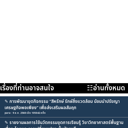
เรื่องที่ท่านอาจสนใจ
☷อ่านทั้งหมด
✎
การพัฒนาชุดกิจกรรม “สีหรักษ์ รักษ์สิ่งแวดล้อม น้อมนำปรัชญา
เศรษฐกิจพอเพียง” เพื่อส่งเสริมผลสัมฤท
para : 9 ส.ค. 2560 เปิด 105042 ครั้ง
✎
รายงานผลการใช้นวัตกรรมชุดการเรียนรู้ วิชาวิทยาศาสตร์พื้นฐาน