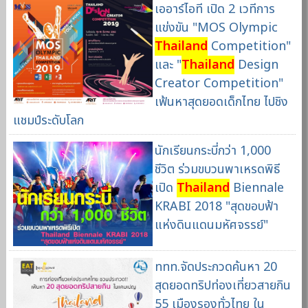
เออาร์ไอที เปิด 2 เวทีการ
แข่งขัน "MOS Olympic
Thailand
Competition"
และ "
Thailand
Design
Creator Competition"
เฟ้นหาสุดยอดเด็กไทย ไปชิง
แชมป์ระดับโลก
นักเรียนกระบี่กว่า 1,000
ชีวิต ร่วมขบวนพาเหรดพิธี
เปิด
Thailand
Biennale
KRABI 2018 "สุดขอบฟ้า
แห่งดินแดนมหัศจรรย์"
ททท.จัดประกวดค้นหา 20
สุดยอดทริปท่องเที่ยวสายกิน
55 เมืองรองทั่วไทย ใน