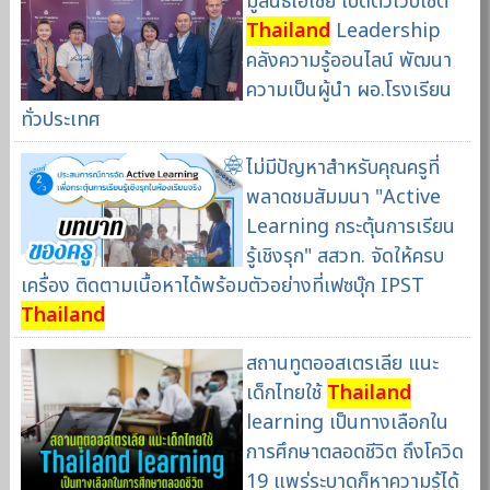
มูลนิธิเอเชีย เปิดตัวเว็บไซต์
Thailand
Leadership
คลังความรู้ออนไลน์ พัฒนา
ความเป็นผู้นำ ผอ.โรงเรียน
ทั่วประเทศ
ไม่มีปัญหาสำหรับคุณครูที่
พลาดชมสัมมนา "Active
Learning กระตุ้นการเรียน
รู้เชิงรุก" สสวท. จัดให้ครบ
เครื่อง ติดตามเนื้อหาได้พร้อมตัวอย่างที่เฟซบุ๊ก IPST
Thailand
สถานทูตออสเตรเลีย แนะ
เด็กไทยใช้
Thailand
learning เป็นทางเลือกใน
การศึกษาตลอดชีวิต ถึงโควิด
19 แพร่ระบาดก็หาความรู้ได้