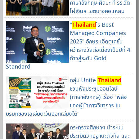
ภาษาอังกฤษ-ศิลปะ ที่ รร.วัด
ไผ่เงินฯ เขตบางคอแหลม
"
Thailand
`s Best
Managed Companies
2025" อักษร เอ็ดดูเคชั่น
คว้ารางวัลต่อเนื่องเป็นปีที่ 4
ก้าวสู่ระดับ Gold
Standard
กลุ่ม Unite
Thailand
ชวนฟังประชุมออนไลน์
(ภาษาอังกฤษ) เรื่อง "พลัง
ของผู้นำทางวิชาการ ใน
บริบทของเอเชียตะวันออกเฉียงใต้"
กระทรวงศึกษาฯ นำระบบ
ประเมินวิทยฐานะดิจิทัล และ