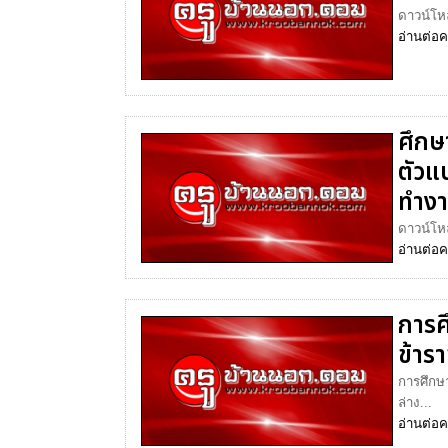
ดาวน์โหล
อ่านต่อ
ค
ศึกษ
ตัวแ
ทำงา
ดาวน์โหล
อ่านต่อ
ค
การศ
ข้าร
การศึกษ
ล่าง...
อ่านต่อ
ค