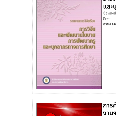
และบ
ชื่อหนั
ศึกษา ..
อ่านต่อ
ค
การศ
งานฯ