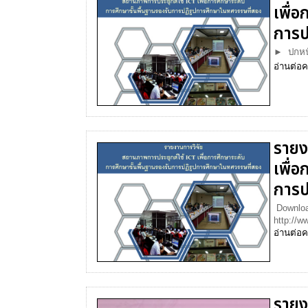
เพื่
การป
► ปกหนั
อ่านต่อ
ค
รายง
เพื่
การป
Downloa
http://w
อ่านต่อ
ค
รายง