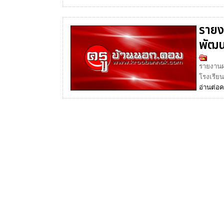
รายง
พัฒน
รายงานผ
โรงเรียน
อ่านต่อ
ค