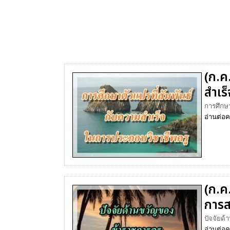
(ก.ค
สำเร
การศึกษา
อ่านต่อ
ค
(ก.ค
การ
ปัจจัยด้
อ่านต่อ
ค