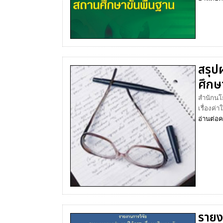
สรุป
ศึกษ
สำนักนโ
เรื่องค่
อ่านต่อ
ค
รายง