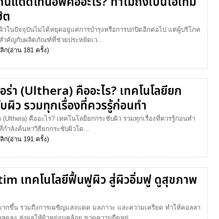
กันแดดโทนอัพคืออะไร? ทำไมถึงเป็นไอเทม
ิต
ิวในปัจจุบันไม่ได้หยุดอยู่แค่การบำรุงหรือการปกปิดอีกต่อไป แต่ผู้บริโภค
ำคัญกับผลิตภัณฑ์ที่ช่วยประหยัดเว...
ลิก
(อ่าน 181 ครั้ง)
ทอร่า (Ulthera) คืออะไร? เทคโนโลยียก
บผิว รวมทุกเรื่องที่ควรรู้ก่อนทำ
า (Ulthera) คืออะไร? เทคโนโลยียกกระชับผิว รวมทุกเรื่องที่ควรรู้ก่อนทำ
้ที่กำลังค้นหาวิธียกกระชับผิวโด...
ลิก
(อ่าน 191 ครั้ง)
tim เทคโนโลยีฟื้นฟูผิว สู่ผิวอิ่มฟู ดูสุขภาพ
ยุมากขึ้น รวมถึงการเผชิญแสงแดด มลภาวะ และความเครียด ทำให้คอลลา
วลดลง ส่งผลให้ผิวหย่อนคล้อย ขาดความยืดหยุ่...