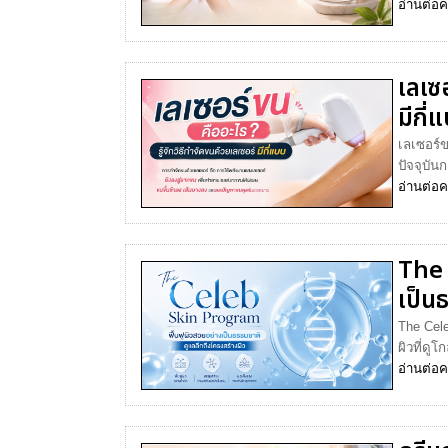
อ่านต่อ
ค
เลเซอ
มีกี
เลเซอร์ข
ปัจจุบัน
อ่านต่อ
ค
The 
เป็น
The Cele
ผิวที่ดู
อ่านต่อ
ค