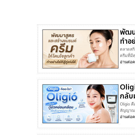
พัฒน
ทำอย่
ตลาดสกิน
ครีมที่ม
อ่านต่อ
ค
Oligi
กลับ
Oligio ค
สัญญาณข
อ่านต่อ
ค