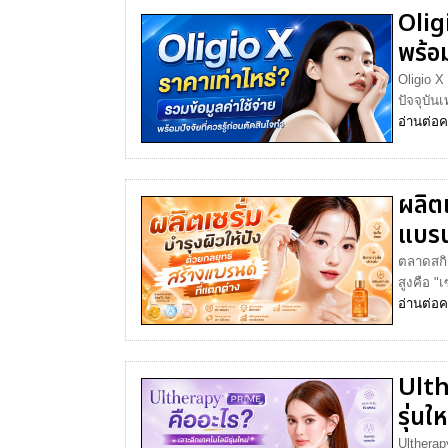
Oligi
พร้อม
Oligio X
ปัจจุบัน
อ่านต่อ
ค
ผลิตเ
แบรน
ตลาดสกิน
สูงคือ "
อ่านต่อ
ค
Ulth
รุ่นใ
Ultherap