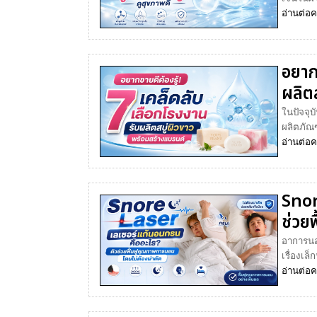
อ่านต่อ
ค
อยาก
ผลิต
ในปัจจุบ
ผลิตภัณฑ
อ่านต่อ
ค
Snor
ช่วย
อาการนอ
เรื่องเล
อ่านต่อ
ค