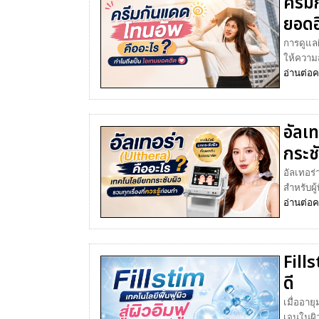
ครีม
ยอดฮ
การดูแลผ
ให้ความส
อ่านต่อ
ค
อัลเ
กระชั
อัลเทอร่
สำหรับผู
อ่านต่อ
ค
Fills
ดี
เมื่ออา
เจนในผิ