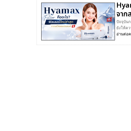
Hyam
จากส
ปัจจุบัน
ยังให้คว
อ่านต่อ
ค