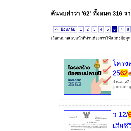
ค้นพบคำว่า '62' ทั้งหมด 316 ร
<< ย้อนกลับ
1
2
3
4
5
6
7
8
เลือกหมายเลขหน้าที่ท่านต้องการให้แสดงข้อมู
โครงส
25
62
อ่านต่อ
คลิ
(0.06%-356 ผู
ว 12/
เสียช