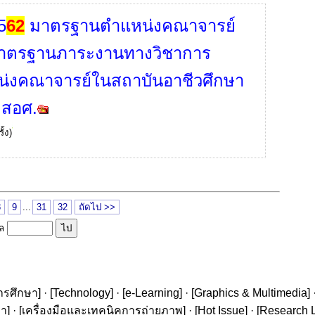
5
62
มาตรฐานตำแหน่งคณาจารย์
าตรฐานภาระงานทางวิชาการ
่งคณาจารย์ในสถาบันอาชีวศึกษา
ด สอศ.
ั้ง)
8
9
...
31
32
ถัดไป >>
ูล
ารศึกษา
] · [
Technology
] · [
e-Learning
] · [
Graphics & Multimedia
] 
ษา
] · [
เครื่องมือและเทคนิคการถ่ายภาพ
] · [
Hot Issue
] · [
Research L