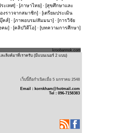
ประเทศ
] · [
ภาษาไทย
] · [
สุขศึกษาและ
รื่องราวจากสมาชิก
] · [
เตรียมประเมิน
๊คส์
] · [
ภาพอบรม/สัมมนา
] · [
การวิจัย
ังคม
] · [
คลิปวิดีโอ
] · [
บทความการศึกษา
]
kroobannok.com
ะลิงค์มาที่เราครับ (มีแบนเนอร์ 2 แบบ)
เว็บนี้ถือกำเนิดเมื่อ 5 มกราคม 2548
Email : kornkham@hotmail.com
Tel : 096-7158383