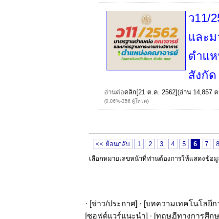
ว11/2
และม
ตำแหน
สังกั
อ่านต่อ
คลิก
[21 ต.ค. 2562](อ่าน 14,857 คร
(0.06%-356 ผู้โหวต)
<< ย้อนกลับ
1
2
3
4
5
6
7
เลือกหมายเลขหน้าที่ท่านต้องการให้แสดงข้อม
· [
ข่าว/ประกาศ
] · [
บทความเทคโนโลยีก
[
ซอฟต์แวร์แนะนำ
] · [
ทฤษฎีทางการศึก