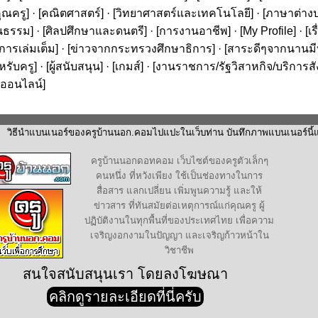
ุณครู
] · [
คณิตศาสตร์
] · [
วิทยาศาสตร์และเทคโนโลยี
] · [
ภาษาต่าง
นธรรม
] · [
ศิลปศึกษาและดนตรี
] · [
การงานอาชีพ
] · [
My Profile
] · [
เ
ารเล่มเต็ม
] · [
ข่าวจากกระทรวงศึกษาธิการ
] · [
สาระดีๆจากนานมีบุ
หรับครู
] · [
ผู้สนับสนุน
] · [
เกมส์
] · [
งานราชการ/รัฐวิสาหกิจ/บริการส
ออนไลน์
]
วิธีนำแบนเนอร์ของครูบ้านนอก.คอมไปแปะในเว็บท่าน บันทึกภาพแบนเนอร์นี้แล
ครูบ้านนอกดอทคอม เว็บไซต์ของครูตัวเล็กๆ
คนหนึ่ง ที่หวังเพียง ใช้เป็นช่องทางในการ
สื่อสาร แลกเปลี่ยน เพิ่มพูนความรู้ และให้
ข่าวสาร ที่ทันสมัยต่อเหตุการณ์แก่คุณครู ผู้
ปฏิบัติงานในทุกพื้นที่ของประเทศไทย เพื่อความ
เจริญงอกงามในปัญญา และเจริญก้าวหน้าใน
วิชาชีพ
สนใจสนับสนุนเรา โดยลงโฆษณา
คลิกดูรายละเอียดที่นี่ครับ