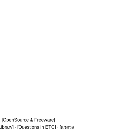
· [
OpenSource & Freeware
] ·
ibrary
] · [
Questions in ETC
] · [
แวดวง