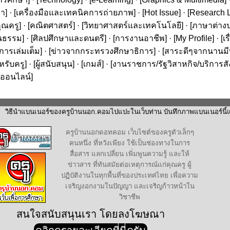
ษา
] · [
เครื่องมือและเทคนิคการถ่ายภาพ
] · [
Hot Issue
] · [
Research L
ุณครู
] · [
คณิตศาสตร์
] · [
วิทยาศาสตร์และเทคโนโลยี
] · [
ภาษาต่าง
นธรรม
] · [
ศิลปศึกษาและดนตรี
] · [
การงานอาชีพ
] · [
My Profile
] · [
เ
ารเล่มเต็ม
] · [
ข่าวจากกระทรวงศึกษาธิการ
] · [
สาระดีๆจากนานมีบุ
หรับครู
] · [
ผู้สนับสนุน
] · [
เกมส์
] · [
งานราชการ/รัฐวิสาหกิจ/บริการส
ออนไลน์
]
วิธีนำแบนเนอร์ของครูบ้านนอก.คอมไปแปะในเว็บท่าน บันทึกภาพแบนเนอร์นี้แล
ครูบ้านนอกดอทคอม เว็บไซต์ของครูตัวเล็กๆ
คนหนึ่ง ที่หวังเพียง ใช้เป็นช่องทางในการ
สื่อสาร แลกเปลี่ยน เพิ่มพูนความรู้ และให้
ข่าวสาร ที่ทันสมัยต่อเหตุการณ์แก่คุณครู ผู้
ปฏิบัติงานในทุกพื้นที่ของประเทศไทย เพื่อความ
เจริญงอกงามในปัญญา และเจริญก้าวหน้าใน
วิชาชีพ
สนใจสนับสนุนเรา โดยลงโฆษณา