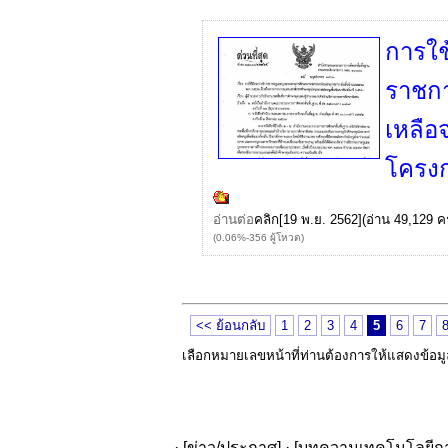
การใช
ราชกา
เหลือ
โครงก
อ่านต่อ
คลิก
[19 พ.ย. 2562](อ่าน 49,129 ครั
(0.06%-356 ผู้โหวต)
<< ย้อนกลับ
1
2
3
4
5
6
7
เลือกหมายเลขหน้าที่ท่านต้องการให้แสดงข้อม
· [
ข่าว/ประกาศ
] · [
บทความเทคโนโลยีก