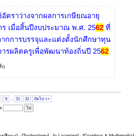
้อัตราว่างจากผลการเกษียณอายุ
ร เมื่อสิ้นปีงบประมาณ พ.ศ. 25
62
ที่
จากการบรรจุและแต่งตั้งนักศึกษาทุน
ารผลิตครูเพื่อพัฒนาท้องถิ่นปี 25
62
้ง)
8
9
...
31
32
ถัดไป >>
ูล
ารศึกษา
] · [
Technology
] · [
e-Learning
] · [
Graphics & Multimedia
] 