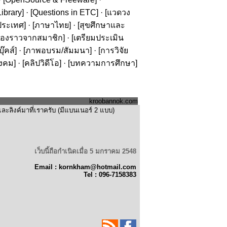
ibrary
] · [
Questions in ETC
] · [
แวดวง
ประเทศ
] · [
ภาษาไทย
] · [
สุขศึกษาและ
รื่องราวจากสมาชิก
] · [
เตรียมประเมิน
๊คส์
] · [
ภาพอบรม/สัมมนา
] · [
การวิจัย
ังคม
] · [
คลิปวิดีโอ
] · [
บทความการศึกษา
]
kroobannok.com
ะลิงค์มาที่เราครับ (มีแบนเนอร์ 2 แบบ)
เว็บนี้ถือกำเนิดเมื่อ 5 มกราคม 2548
Email : kornkham@hotmail.com
Tel : 096-7158383