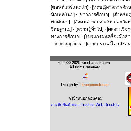
[
ซอฟต์แวร์แนะนำ
] · [
ทฤษฎีทางการศึก
นักเทคโนฯ
] · [
ข่าวการศึกษา
] · [
สำหรับค
พลศึกษา
] · [
สังคมศึกษา ศาสนาและวัฒ
วิทยฐานะ
] · [
ความรู้ทั่วไป
] · [
ผลงานวิชาก
ทางการศึกษา
] · [
โปรแกรม/เครื่องมือสำ
· [
infoGraphics
] · [
เกาะกระแสโลกสังคม
© 2000-2020 Kroobannok.com
All rights reserved.
Design by :
kroobannok.com
ครูบ้านนอกดอทคอม
การจัดอันดับของ Truehits Web Directory