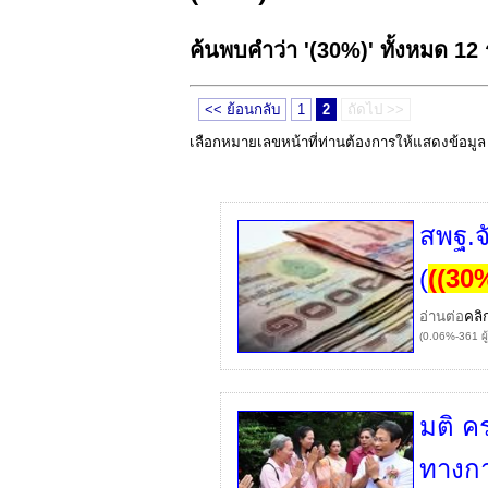
ค้นพบคำว่า '(30%)' ทั้งหมด 12
<< ย้อนกลับ
1
2
ถัดไป >>
เลือกหมายเลขหน้าที่ท่านต้องการให้แสดงข้อมู
สพฐ.จ
(
(
(30
อ่านต่อ
คลิ
(0.06%-361 ผู
มติ คร
ทางกา