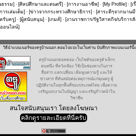
นธรรม
] · [
ศิลปศึกษาและดนตรี
] · [
การงานอาชีพ
] · [
My Profile
] · [
เ
ารเล่มเต็ม
] · [
ข่าวจากกระทรวงศึกษาธิการ
] · [
สาระดีๆจากนานมีบุ
หรับครู
] · [
ผู้สนับสนุน
] · [
เกมส์
] · [
งานราชการ/รัฐวิสาหกิจ/บริการส
ออนไลน์
]
วิธีนำแบนเนอร์ของครูบ้านนอก.คอมไปแปะในเว็บท่าน บันทึกภาพแบนเนอร์นี้แล
ครูบ้านนอกดอทคอม เว็บไซต์ของครูตัวเล็กๆ
คนหนึ่ง ที่หวังเพียง ใช้เป็นช่องทางในการ
สื่อสาร แลกเปลี่ยน เพิ่มพูนความรู้ และให้
ข่าวสาร ที่ทันสมัยต่อเหตุการณ์แก่คุณครู ผู้
ปฏิบัติงานในทุกพื้นที่ของประเทศไทย เพื่อความ
เจริญงอกงามในปัญญา และเจริญก้าวหน้าใน
วิชาชีพ
สนใจสนับสนุนเรา โดยลงโฆษณา
คลิกดูรายละเอียดที่นี่ครับ