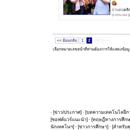
อ่านต่อ
คลิ
(0.05%-364 ผู
<< ย้อนกลับ
1
2
ถัดไป >>
เลือกหมายเลขหน้าที่ท่านต้องการให้แสดงข้อม
· [
ข่าว/ประกาศ
] · [
บทความเทคโนโลยีก
[
ซอฟต์แวร์แนะนำ
] · [
ทฤษฎีทางการศึก
นักเทคโนฯ
] · [
ข่าวการศึกษา
] · [
สำหรับค