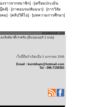
รื่องราวจากสมาชิก
] · [
เตรียมประเมิน
๊คส์
] · [
ภาพอบรม/สัมมนา
] · [
การวิจัย
ังคม
] · [
คลิปวิดีโอ
] · [
บทความการศึกษา
]
kroobannok.com
ะลิงค์มาที่เราครับ (มีแบนเนอร์ 2 แบบ)
เว็บนี้ถือกำเนิดเมื่อ 5 มกราคม 2548
Email : kornkham@hotmail.com
Tel : 096-7158383