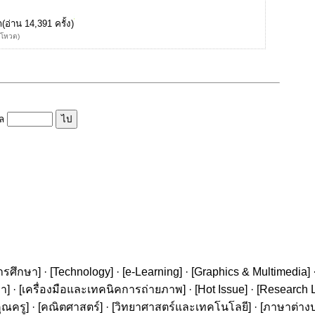
ก
(อ่าน 14,391 ครั้ง)
้โหวต)
ูล
ารศึกษา
] · [
Technology
] · [
e-Learning
] · [
Graphics & Multimedia
] 
ษา
] · [
เครื่องมือและเทคนิคการถ่ายภาพ
] · [
Hot Issue
] · [
Research L
ุณครู
] · [
คณิตศาสตร์
] · [
วิทยาศาสตร์และเทคโนโลยี
] · [
ภาษาต่าง