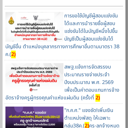
การขอใช้บัญชีผู้สอบแข่งขัน
ได้และการนำรายชื่อผู้สอบ
แข่งขันได้ในบัญชีหนึ่งไปขึ้น
บัญชีเป็นผู้สอบแข่งขันได้
บัญชีอื่น ตำแหน่งบุคลากรทางการศึกษาอื่นตามมาตรา 38
ค.(
2)
สพฐ.แจ้งการจัดสรรงบ
ประมาณรายจ่ายประจำ
ปีงบประมาณ พ.ศ. 2569
เพื่อเป็นค่าตอบแทนการจ้าง
อัตราจ้างครูผู้ทรงคุณค่าแห่งแผ่นดิน (ครั้งที่
2)
"ก.ค.ศ." แจงชัด!เพิ่มเงิน
ตำแหน่งพัสดุ ให้เฉพาะ
กลุ่ม38ค.(
2)
ครู-ลูกจ้างหมด