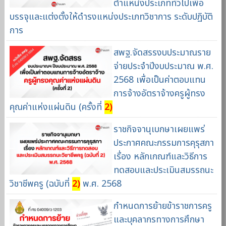
ตำแหน่งประเภททั่วไปเพื่อ
บรรจุและแต่งตั้งให้ดำรงแหน่งประเภทวิชาการ ระดับปฏิบัติ
การ
สพฐ.จัดสรรงบประมาณราย
จ่ายประจำปีงบประมาณ พ.ศ.
2568 เพื่อเป็นค่าตอบแทน
การจ้างอัตราจ้างครูผู้ทรง
คุณค่าแห่งแผ่นดิน (ครั้งที่
2)
ราชกิจจานุเบกษาเผยแพร่
ประกาศคณะกรรมการคุรุสภา
เรื่อง หลักเกณฑ์และวิธีการ
ทดสอบและประเมินสมรรถนะ
วิชาชีพครู (ฉบับที่
2)
พ.ศ. 2568
กำหนดการย้ายข้าราชการครู
และบุคลากรทางการศึกษา