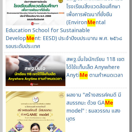
โรงเรียนสิ่งแวดล้อมศึกษา
เพื่อการพัฒนาที่ยั่งยืน
(Environ
Me
ntal
Education School for Sustainable
Develop
Me
nt: EESD) ประจำปีงบประมาณ พ.ศ. ๒๕๖๘
รอบระดับประเทศ
สพฐ.มั่นใจนักเรียน 118 เขต
ได้ใช้แท็บเล็ต Anywhere
Anyti
Me
ตามกำหนดเวลา
ผลงาน "สร้างสรรค์คนดี มี
สมรรถนะ ด้วย GA
Me
model" : ธมลวรรณ แสง
บุตร