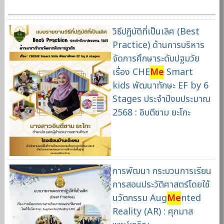
วิธีปฏิบัติที่เป็นเลิศ (Best
Practice) ด้านการบริหาร
จัดการศึกษาระดับปฐมวัย
เรื่อง CHE
Me
Smart
kids พัฒนาทักษะ EF by 6
Stages ประจำปีงบประมาณ
2568 : อิบตีซาม ยะโกะ
การพัฒนา กระบวนการเรียน
การสอนประวัติศาสตร์โดยใช้
นวัตกรรม Aug
Me
nted
Reality (AR) : ศุภมาส