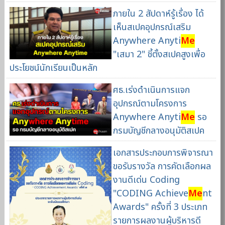
ภายใน 2 สัปดาห์รู้เรื่อง ได้
เห็นสเปคอุปกรณ์เสริม
Anywhere Anyti
Me
"เสมา 2" ชี้ตั้งสเปคสูงเพื่อ
ประโยชน์นักเรียนเป็นหลัก
ศธ.เร่งดำเนินการแจก
อุปกรณ์ตามโครงการ
Anywhere Anyti
Me
รอ
กรมบัญชีกลางอนุมัติสเปค
เอกสารประกอบการพิจารณา
ขอรับรางวัล การคัดเลือกผล
งานดีเด่น Coding
"CODING Achieve
Me
nt
Awards" ครั้งที่ 3 ประเภท
รายการผลงานผู้บริหารดี