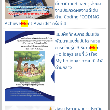
ศึกษานิเทศก์ และครู ส่งผล
งานประกวดผลงานดีเด่น
ด้าน Coding "CODING
Achieve
Me
nt Awards" ครั้งที่ 4
แบบฝึกทักษะการเขียนเชิง
พัฒนาแบบขั้นบันได หน่วย
การเรียนรู้ที่ 3 Sum
Me
r
Holidays เล่มที่ 5 เรื่อง
My holiday : ดวงมณี สำลี
ด่านกลาง
สพฐ.ประกาศผลการประเมิน