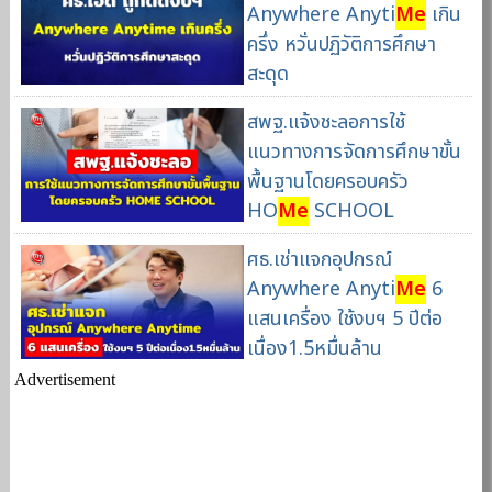
Anywhere Anyti
Me
เกิน
ครึ่ง หวั่นปฏิวัติการศึกษา
สะดุด
สพฐ.แจ้งชะลอการใช้
แนวทางการจัดการศึกษาขั้น
พื้นฐานโดยครอบครัว
HO
Me
SCHOOL
ศธ.เช่าแจกอุปกรณ์
Anywhere Anyti
Me
6
แสนเครื่อง ใช้งบฯ 5 ปีต่อ
เนื่อง1.5หมื่นล้าน
Advertisement