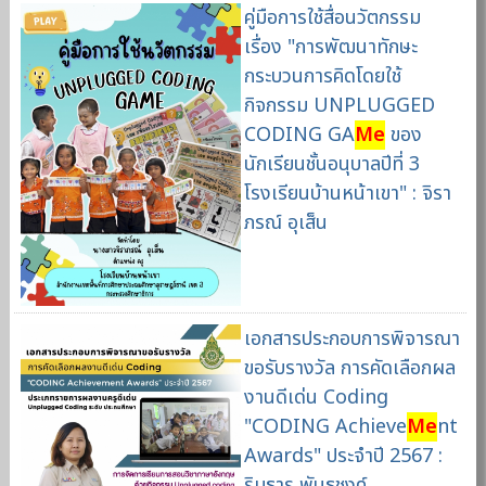
คู่มือการใช้สื่อนวัตกรรม
เรื่อง "การพัฒนาทักษะ
กระบวนการคิดโดยใช้
กิจกรรม UNPLUGGED
CODING GA
Me
ของ
นักเรียนชั้นอนุบาลปีที่ 3
โรงเรียนบ้านหน้าเขา" : จิรา
ภรณ์ อุเส็น
เอกสารประกอบการพิจารณา
ขอรับรางวัล การคัดเลือกผล
งานดีเด่น Coding
"CODING Achieve
Me
nt
Awards" ประจำปี 2567 :
ริมธาร พันธุชงค์