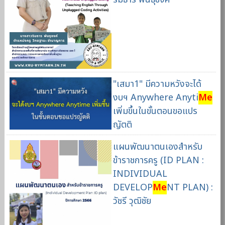
"เสมา1" มีความหวังจะได้
งบฯ Anywhere Anyti
Me
เพิ่มขึ้นในขั้นตอนขอแปร
ญัตติ
แผนพัฒนาตนเองสำหรับ
ข้าราชการครู (ID PLAN :
INDIVIDUAL
DEVELOP
Me
NT PLAN) :
วัชรี วุฒิชัย