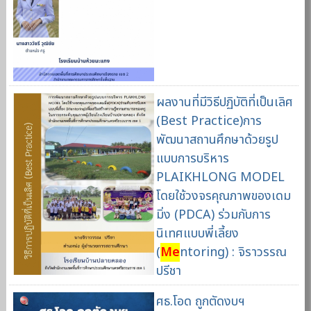
ผลงานที่มีวิธีปฏิบัติที่เป็นเลิศ
(Best Practice)การ
พัฒนาสถานศึกษาด้วยรูป
แบบการบริหาร
PLAIKHLONG MODEL
โดยใช้วงจรคุณภาพของเดม
มิ่ง (PDCA) ร่วมกับการ
นิเทศแบบพี่เลี้ยง
(
Me
ntoring) : จิราวรรณ
ปรีชา
ศธ.โอด ถูกตัดงบฯ