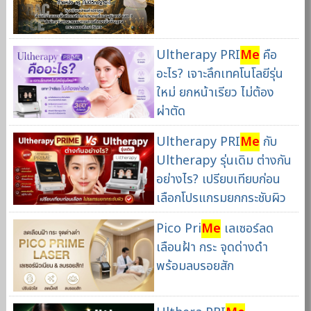
Ultherapy PRI
Me
คือ
อะไร? เจาะลึกเทคโนโลยีรุ่น
ใหม่ ยกหน้าเรียว ไม่ต้อง
ผ่าตัด
Ultherapy PRI
Me
กับ
Ultherapy รุ่นเดิม ต่างกัน
อย่างไร? เปรียบเทียบก่อน
เลือกโปรแกรมยกกระชับผิว
Pico Pri
Me
เลเซอร์ลด
เลือนฝ้า กระ จุดด่างดำ
พร้อมลบรอยสัก