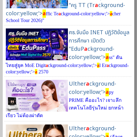
"ครู TT (Tr
a
ckground-
color:yellow;'>
a
ffic Te
a
ckground-color:yellow;'>
a
cher
School Tour 2026)"
ศธ.จับมือ INET ปฏิวัติข้อมูล
การศึกษา เปิดตัว
"EduP
a
ckground-
color:yellow;'>
a
ss" ดัน
ไทยสู่ยุค MoE Digit
a
ckground-color:yellow;'>
a
l Er
a
ckground-
color:yellow;'>
a
2570
Ulther
a
ckground-
color:yellow;'>
a
py
PRIME คืออะไร? เจาะลึก
เทคโนโลยีรุ่นใหม่ ยกหน้า
เรียว ไม่ต้องผ่าตัด
Ulther
a
ckground-
color:yellow;'>
a
(อัลเท