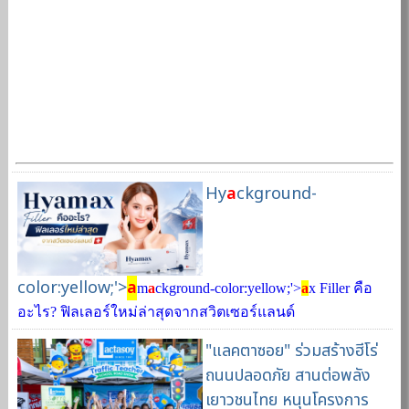
Hy
a
ckground-
color:yellow;'>
a
m
a
ckground-color:yellow;'>
a
x Filler คือ
อะไร? ฟิลเลอร์ใหม่ล่าสุดจากสวิตเซอร์แลนด์
"แลคตาซอย" ร่วมสร้างฮีโร่
ถนนปลอดภัย สานต่อพลัง
เยาวชนไทย หนุนโครงการ