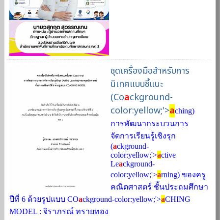
ชุดเครื่องมือสําหรับการ
นิเทศแบบชี้แนะ
(Co
a
ckground-
color:yellow;'>
a
ching)
การพัฒนากระบวนการ
จัดการเรียนรู้เชิงรุก
(
a
ckground-
color:yellow;'>
a
ctive
Le
a
ckground-
color:yellow;'>
a
rning) ของครู
คณิตศาสตร์ ชั้นประถมศึกษา
ปีที่ 6 ด้วยรูปแบบ CO
a
ckground-color:yellow;'>
a
CHING
MODEL : จิราภรณ์ ทรายทอง