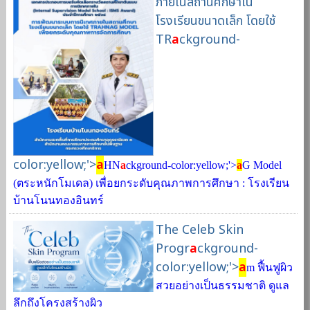
ภายในสถานศึกษาใน
โรงเรียนขนาดเล็ก โดยใช้
TR
a
ckground-
color:yellow;'>
a
HN
a
ckground-color:yellow;'>
a
G Model
(ตระหนักโมเดล) เพื่อยกระดับคุณภาพการศึกษา : โรงเรียน
บ้านโนนทองอินทร์
The Celeb Skin
Progr
a
ckground-
color:yellow;'>
a
m ฟื้นฟูผิว
สวยอย่างเป็นธรรมชาติ ดูแล
ลึกถึงโครงสร้างผิว