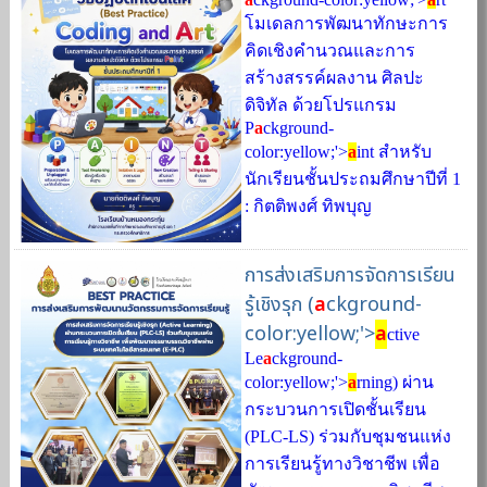
โมเดลการพัฒนาทักษะการ
คิดเชิงคำนวณและการ
สร้างสรรค์ผลงาน ศิลปะ
ดิจิทัล ด้วยโปรแกรม
P
a
ckground-
color:yellow;'>
a
int สำหรับ
นักเรียนชั้นประถมศึกษาปีที่ 1
: กิตติพงศ์ ทิพบุญ
การส่งเสริมการจัดการเรียน
รู้เชิงรุก (
a
ckground-
color:yellow;'>
a
ctive
Le
a
ckground-
color:yellow;'>
a
rning) ผ่าน
กระบวนการเปิดชั้นเรียน
(PLC-LS) ร่วมกับชุมชนแห่ง
การเรียนรู้ทางวิชาชีพ เพื่อ