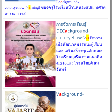
Le
a
ckground-
color:yellow;'>
a
rning) ของครูโรงเรียนบ้านหนองแปน: พศวัต
สาระอาวาส
การจัดการเรียนรู้
DEC
a
ckground-
color:yellow;'>
a
Process
เพื่อพัฒนาสมรรถนะผู้เรียน
และ เสริมสร้างคุณลักษณะ
โรงเรียนสุจริต ตามแนวคิด
4Rs10Cs : โรจนไชยศ์ สม
จันทร์
V
a
ckground-