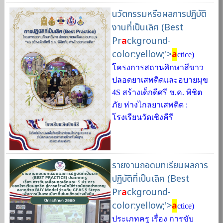
นวัตกรรมหรือผลการปฏิบัติ
งานที่เป็นเลิศ (Best
Pr
a
ckground-
color:yellow;'>
a
ctice)
โครงการสถานศึกษาสีขาว
ปลอดยาเสพติดและอบายมุข
4S สร้างเด็กดีศรี ช.ค. พิชิต
ภัย ห่างไกลยาเสพติด :
โรงเรียนวัดเชิงคีรี
รายงานถอดบทเรียนผลการ
ปฏิบัติที่เป็นเลิศ (Best
Pr
a
ckground-
color:yellow;'>
a
ctice)
ประเภทครู เรื่อง การขับ