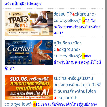
พร้อมฟื้นฟูผิวให้สมดุล
ข้อสอบ TP
a
ckground-
color:yellow;'>
a
T3 คือ
อะไร อยากเข้าคณะไหนต้อง
สอบ !
คู่มือเลือกนาฬิกา
C
a
ckground-
color:yellow;'>
a
rtier
สำหรับนักสะสม ลงทุนยังไงห้
คุ้มค่า
รมว.ศธ.หารือมูลนิธิสาน
อนาคตการศึกษา คอนเน็กซ์อี
ดี ดันการศึกษาไทยรับโลก
a
ckground-
color:yellow;'>
a
I มุ่งยกระดับทักษะเด็กไทยสู่ศูนย์กลาง