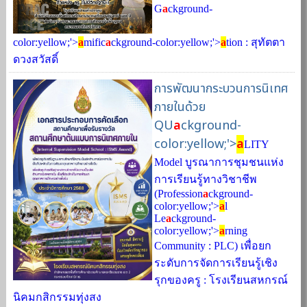
G
a
ckground-
color:yellow;'>
a
mific
a
ckground-color:yellow;'>
a
tion : สุทัตตา
ดวงสวัสดิ์
การพัฒนากระบวนการนิเทศ
ภายในด้วย
QU
a
ckground-
color:yellow;'>
a
LITY
Model บูรณาการชุมชนแห่ง
การเรียนรู้ทางวิชาชีพ
(Profession
a
ckground-
color:yellow;'>
a
l
Le
a
ckground-
color:yellow;'>
a
rning
Community : PLC) เพื่อยก
ระดับการจัดการเรียนรู้เชิง
รุกของครู : โรงเรียนสหกรณ์
นิคมกสิกรรมทุ่งสง