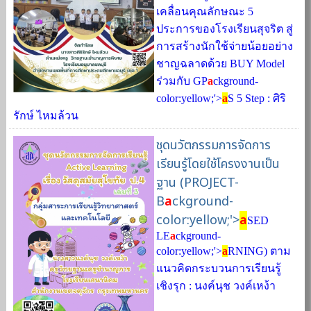
เคลื่อนคุณลักษณะ 5
ประการของโรงเรียนสุจริต สู่
การสร้างนักใช้จ่ายน้อยอย่าง
ชาญฉลาดด้วย BUY Model
ร่วมกับ GP
a
ckground-
color:yellow;'>
a
S 5 Step : ศิริ
รักษ์ ไหมล้วน
ชุดนวัตกรรมการจัดการ
เรียนรู้โดยใช้โครงงานเป็น
ฐาน (PROJECT-
B
a
ckground-
color:yellow;'>
a
SED
LE
a
ckground-
color:yellow;'>
a
RNING) ตาม
แนวคิดกระบวนการเรียนรู้
เชิงรุก : นงค์นุช วงค์เหง้า