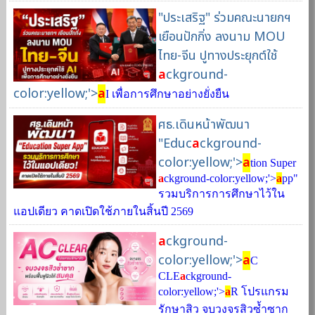
"ประเสริฐ" ร่วมคณะนายกฯ
เยือนปักกิ่ง ลงนาม MOU
ไทย-จีน ปูทางประยุกต์ใช้
a
ckground-
color:yellow;'>
a
I เพื่อการศึกษาอย่างยั่งยืน
ศธ.เดินหน้าพัฒนา
"Educ
a
ckground-
color:yellow;'>
a
tion Super
a
ckground-color:yellow;'>
a
pp"
รวมบริการการศึกษาไว้ใน
แอปเดียว คาดเปิดใช้ภายในสิ้นปี 2569
a
ckground-
color:yellow;'>
a
C
CLE
a
ckground-
color:yellow;'>
a
R โปรแกรม
รักษาสิว จบวงจรสิวซ้ำซาก