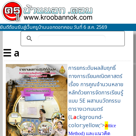
ยินดีต้อนรับสู่เว็บครูบ้านนอกดอทคอม วันที่ 6 ส.ค. 2569
☰ a
การยกระดับผลสัมฤทธิ์
ทางการเรียนคณิตศาสตร์
เรื่อง การคูณจำนวนหลาย
หลักด้วยการจัดการเรียนรู้
แบบ 5E ผสานนวัตกรรม
ตารางเวทมนตร์
(L
a
ckground-
color:yellow;'>
a
ttice
Method) และแนวคิด