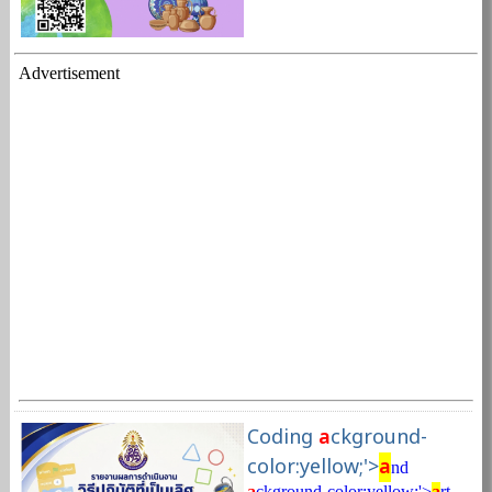
Advertisement
Coding
a
ckground-
color:yellow;'>
a
nd
a
ckground-color:yellow;'>
a
rt