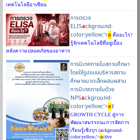
เทคโนโลยีอาเซียน
การตรวจ
ELIS
a
ckground-
color:yellow;'>
a
คืออะไร?
รู้จักเทคโนโลยีที่อยู่เบื้อง
หลังความปลอดภัยของอาหาร
การนิเทศภายในสถานศึกษา
โดยใช้รูปแบบบริหารสถาน
ศึกษาขนาดเล็กผสมผสาน
การนิเทศภายในด้วย
NPS
a
ckground-
color:yellow;'>
a
T
GROWTH CYCLE สู่การ
พัฒนาสมรรถนะการจัดการ
เรียนรู้เชิงรุก (
a
ckground-
color:yellow;'>
a
ctive