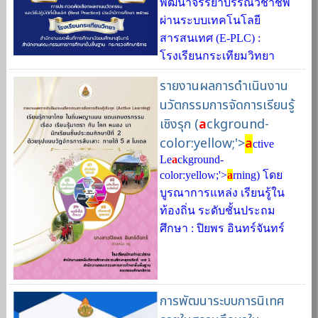
พัฒนาจรรยาบรรณวิชาชีพ
ผ่านระบบเทคโนโลยี
สารสนเทศ (E-PLC) :
โรงเรียนกระเทียมวิทยา
รายงานผลการดำเนินงาน
นวัตกรรมการจัดการเรียนรู้
เชิงรุก (
a
ckground-
color:yellow;'>
a
ctive
Le
a
ckground-
color:yellow;'>
a
rning) โดย
บูรณาการแหล่ง เรียนรู้ใน
ท้องถิ่น ระดับชั้นประถม
ศึกษา : ปิยพร อินทร์จันทร์
การพัฒนาระบบการนิเทศ