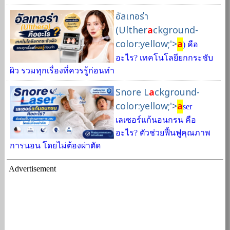
อัลเทอร่า
(Ulther
a
ckground-
color:yellow;'>
a
) คือ
อะไร? เทคโนโลยียกกระชับ
ผิว รวมทุกเรื่องที่ควรรู้ก่อนทำ
Snore L
a
ckground-
color:yellow;'>
a
ser
เลเซอร์แก้นอนกรน คือ
อะไร? ตัวช่วยฟื้นฟูคุณภาพ
การนอน โดยไม่ต้องผ่าตัด
Advertisement