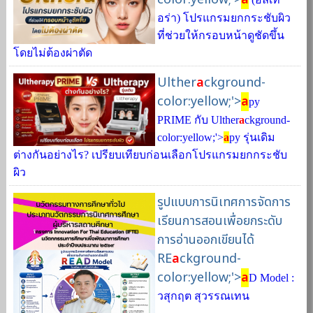
อร่า) โปรแกรมยกกระชับผิว
ที่ช่วยให้กรอบหน้าดูชัดขึ้น
โดยไม่ต้องผ่าตัด
Ulther
a
ckground-
color:yellow;'>
a
py
PRIME กับ Ulther
a
ckground-
color:yellow;'>
a
py รุ่นเดิม
ต่างกันอย่างไร? เปรียบเทียบก่อนเลือกโปรแกรมยกกระชับ
ผิว
รูปแบบการนิเทศการจัดการ
เรียนการสอนเพื่อยกระดับ
การอ่านออกเขียนได้
RE
a
ckground-
color:yellow;'>
a
D Model :
วสุกฤต สุวรรณเทน