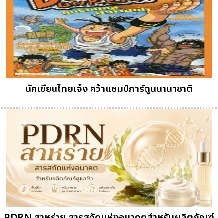
นักเขียนไทยเจ๋ง คว้าแชมป์การ์ตูนนานาชาติ
PDRN สาหร่าย สารสกัดแห่งอนาคตสำหรับผลิตภัณฑ์