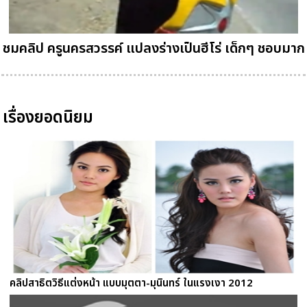
ชมคลิป ครูนครสวรรค์ แปลงร่างเป็นฮีโร่ เด็กๆ ชอบมาก
เรื่องยอดนิยม
คลิปสาธิตวิธีแต่งหน้า แบบมุตตา-มุนินทร์ ในแรงเงา 2012