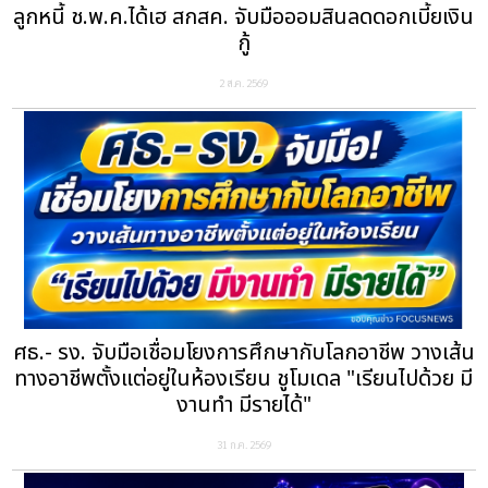
ลูกหนี้ ช.พ.ค.ได้เฮ สกสค. จับมือออมสินลดดอกเบี้ยเงิน
กู้
2 ส.ค. 2569
ศธ.- รง. จับมือเชื่อมโยงการศึกษากับโลกอาชีพ วางเส้น
ทางอาชีพตั้งแต่อยู่ในห้องเรียน ชูโมเดล "เรียนไปด้วย มี
งานทำ มีรายได้"
31 ก.ค. 2569