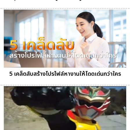
5 เคล็ดลับสร้างโปรไฟล์หางานให้โดดเด่นกว่าใคร