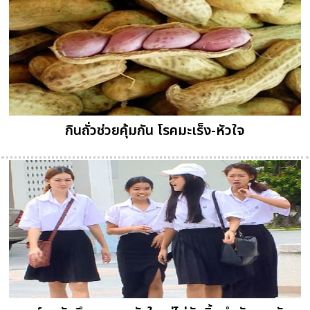
กินถั่วช่วยคุ้มกัน โรคมะเร็ง-หัวใจ