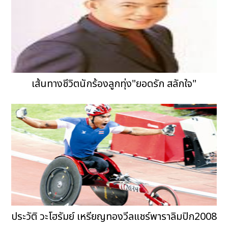
เส้นทางชีวิตนักร้องลูกทุ่ง"ยอดรัก สลักใจ"
ประวัติ วะโฮรัมย์ เหรียญทองวีลแชร์พาราลิมปิก2008