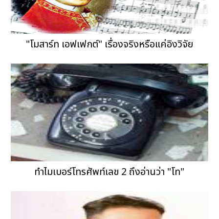
"โมสาร์ท เอฟเฟกต์" เรื่องจริงหรือแค่อิงวิจัย
ทำไมเบอร์โทรศัพท์เลข 2 ถึงอ่านว่า "โท"