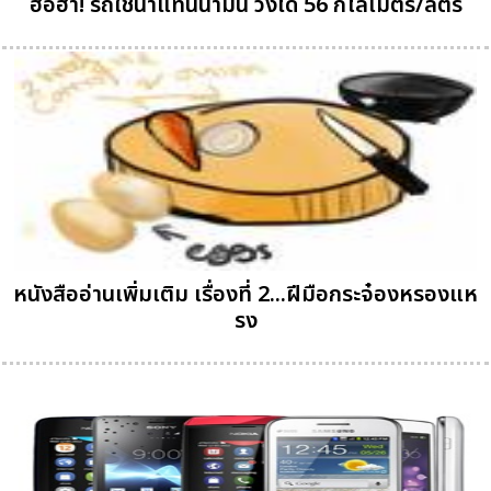
ฮือฮา! รถใช้น้ำแทนน้ำมัน วิ่งได้ 56 กิโลเมตร/ลิตร
หนังสืออ่านเพิ่มเติม เรื่องที่ 2...ฝีมือกระจ๋องหรองแห
รง