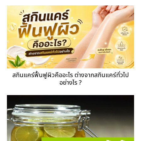
สกินแคร์ฟื้นฟูผิวคืออะไร ต่างจากสกินแคร์ทั่วไป
อย่างไร ?