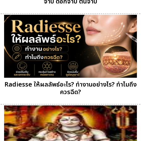
จำปี ดอกจำปี ต้นจำปี
Radiesse ให้ผลลัพธ์อะไร? ทำงานอย่างไร? ทำไมถึง
ควรฉีด?