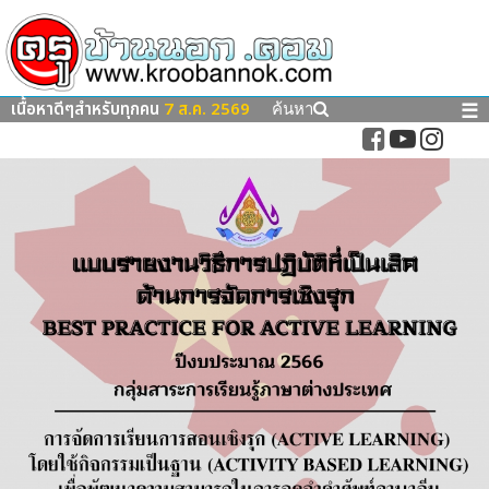
เนื้อหาดีๆสำหรับทุกคน
7 ส.ค. 2569
☰
ค้นหา