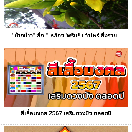
"ช้างน้าว" ยิ่ง "เหลือง"พรึ่บ!! เท่าไหร่ ยิ่งรวย..
สีเสื้อมงคล 2567 เสริมดวงปัง ตลอดปี