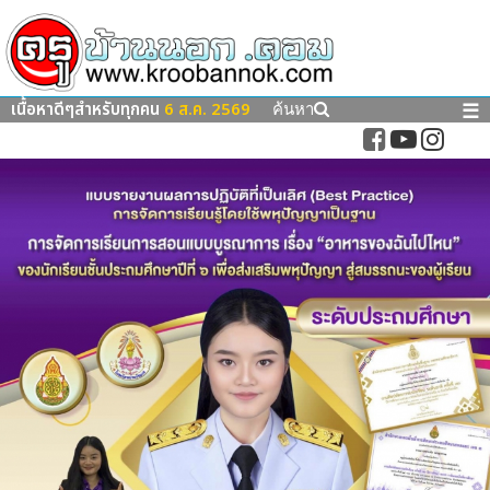
เนื้อหาดีๆสำหรับทุกคน
6 ส.ค. 2569
☰
ค้นหา