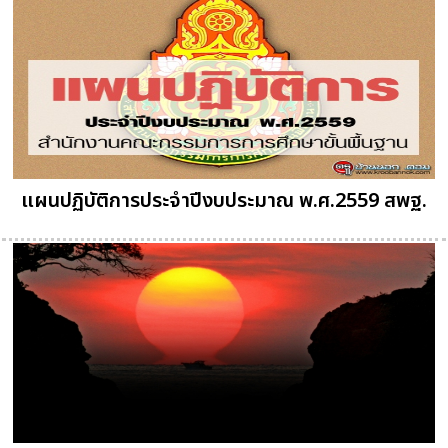
แผนปฏิบัติการประจำปีงบประมาณ พ.ศ.2559 สพฐ.