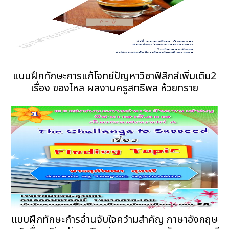
แบบฝึกทักษะการแก้โจทย์ปัญหาวิชาฟิสิกส์เพิ่มเติม2
เรื่อง ของไหล ผลงานครูสทธิพล ห้วยทราย
แบบฝึกทักษะกำรอ่ำนจับใจควำมสำคัญ ภาษาอังกฤษ