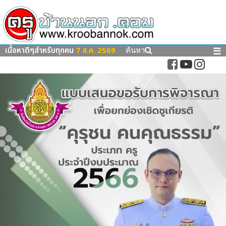
เนื้อหาดีๆสำหรับทุกคน
7 ส.ค. 2569
☰
ค้นหา