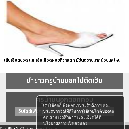
เส้นเลือดขอด และเส้นเลือดฝอยที่ขาแตก มีอันตรายมากน้อยแค่ไหน
นำข่าวครูบ้านนอกไปติดเว็บ
ครูบ้านนอกดอทคอม
เราใช้คุกกี้เพื่อพัฒนาประสิทธิภาพ และ
เว็บไซต์เพื่อครู ข่าวการศึกษา ความรู้ การศึกษาไทย
ประสบการณ์ที่ดีในการใช้เว็บไซต์ของคุณ
คุณสามารถศึกษารายละเอียดได้ที่ :
นโยบายความเป็นส่วนตัว
© 2000-2028 Kroobannok.com