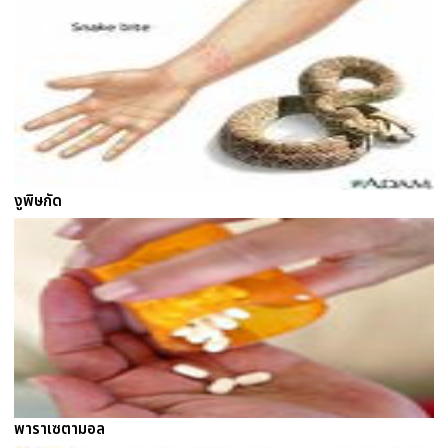
งูพิษกัด
พาราเซตามอล