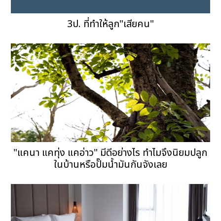
3ป. ที่ทำให้ลูก"เสียคน"
"แคนา แคทุ่ง แคอ่าว" มีดีอย่างไร ทำไมจึงนิยมปลูก
ในบ้านหรือปั๊มน้ำมันกันจังเลย