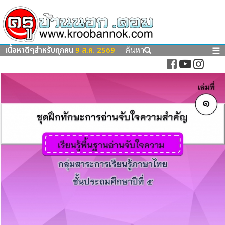
เนื้อหาดีๆสำหรับทุกคน
9 ส.ค. 2569
☰
ค้นหา