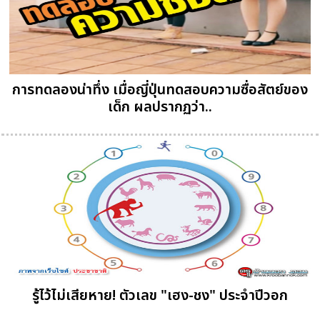
การทดลองน่าทึ่ง เมื่อญี่ปุ่นทดสอบความซื่อสัตย์ของ
เด็ก ผลปรากฏว่า..
รู้ไว้ไม่เสียหาย! ตัวเลข "เฮง-ชง" ประจำปีวอก