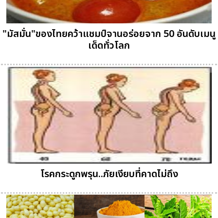
"มัสมั่น"ของไทยคว้าแชมป์จานอร่อยจาก 50 อันดับเมนู
เด็ดทั่วโลก
โรคกระดูกพรุน..ภัยเงียบที่คาดไม่ถึง