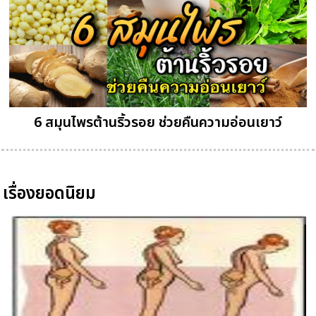
6 สมุนไพรต้านริ้วรอย ช่วยคืนความอ่อนเยาว์
เรื่องยอดนิยม