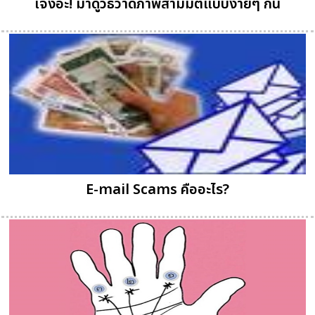
เจ๋งอะ! มาดูวิธีวาดภาพสามมิติแบบง่ายๆ กัน
E-mail Scams คืออะไร?