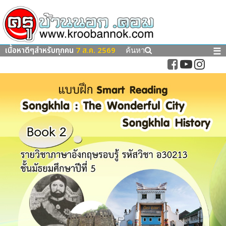
เนื้อหาดีๆสำหรับทุกคน
7 ส.ค. 2569
☰
ค้นหา