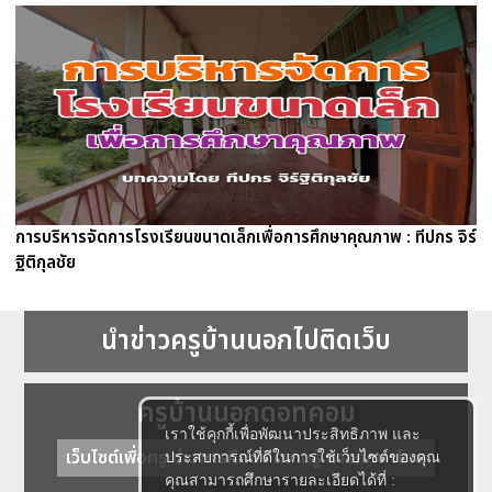
การบริหารจัดการโรงเรียนขนาดเล็กเพื่อการศึกษาคุณภาพ : ทีปกร จิร์
ฐิติกุลชัย
นำข่าวครูบ้านนอกไปติดเว็บ
ครูบ้านนอกดอทคอม
เราใช้คุกกี้เพื่อพัฒนาประสิทธิภาพ และ
เว็บไซต์เพื่อครู ข่าวการศึกษา ความรู้ การศึกษาไทย
ประสบการณ์ที่ดีในการใช้เว็บไซต์ของคุณ
คุณสามารถศึกษารายละเอียดได้ที่ :